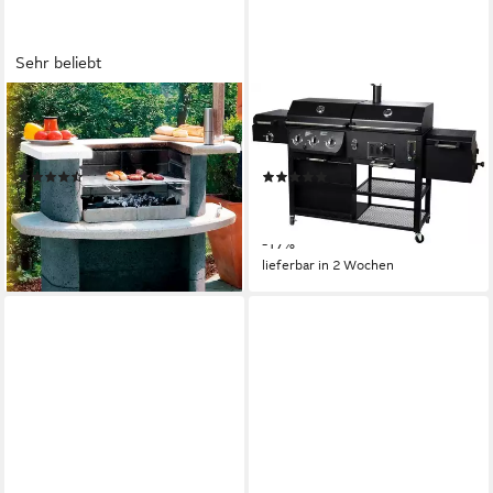
Sehr beliebt
BUSCHBECK
EL FUEGO
Holzkohlegrill Grillbar Rica,
Gasgrill Arizona, BxTxH:
BxTxH: 110x65x93 cm
203x60x127 cm
(116)
(9)
229,99 €
ab 579,99 €
UVP
699,95 €
21,01 €
mtl. in 12 Raten
16,84 €
mtl. in 48 Raten
lieferbar - in 6-8 Werktagen bei dir
-17%
lieferbar in 2 Wochen