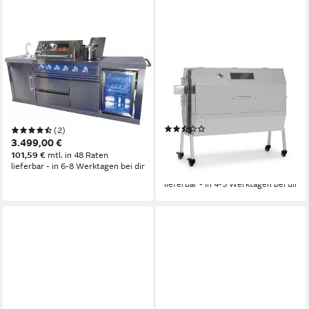
BUSCHBECK
KLARSTEIN
Outdoor-Küche »Oxford« mit
Holzkohlegrill Sauenland Pro
Gasgrill und Kühlschrank
XL, Set, Grillspieß mit Motor
Grill Drehspieß mit Motor
245 x 60 cm
B/T
Spanferkel Grill
Produktdatenblatt
(3)
(2)
683,99 €
3.499,00 €
UVP
781,99 €
19,86 €
mtl. in 48 Raten
101,59 €
mtl. in 48 Raten
lieferbar - in 6-8 Werktagen bei dir
-13%
lieferbar - in 4-5 Werktagen bei dir