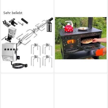
Sehr beliebt
KESSER
ECOFOXX
Grillspieß Set 116cm – Motor,
Grillkamin Gartenherd ELISE-
4 Fleischgabeln, bis 25kg
XL - Notkocher
(2)
Tragkraft, Für Gas-, Kohle- &
539,00 €
Smokergrills, hitzefester Griff,
15,65 €
mtl. in 48 Raten
(22)
ruckelfrei
lieferbar in 3 Wochen
64,80 €
lieferbar - in 3-4 Werktagen bei dir