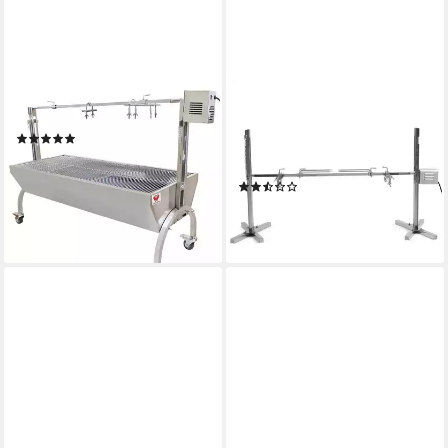
BEEKETAL
BBQ-TORO
Spanferkelgrill, BSG150
Spanferkelgrill Spanferkelgrill
(5)
mit Motor, höhenverstellbarer
399,90 €
Spießgrill, elektrisch
19,86 €
mtl. in 24 Raten
(2)
lieferbar - in 2-3 Werktagen bei dir
129,95 €
11,87 €
mtl. in 12 Raten
lieferbar - in 2-3 Werktagen bei dir