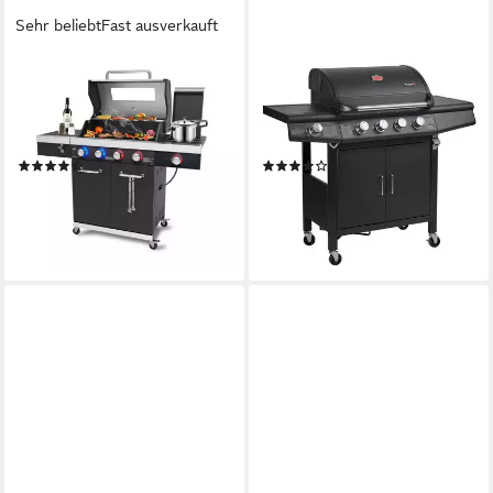
Sehr beliebt
Fast ausverkauft
EL FUEGO
TAINO
Gasgrill Gasgrill "Kingsten"
Gasgrill RED, 4+1,
von El Fuego®, 4 + 1 Brenner
Piezozündung, mit Grillspieß-
inkl. viel Zubehör
Auflage
(34)
(74)
479,00 €
ab 199,99 €
UVP
599,00 €
299,99 €
17,19 €
mtl. in 36 Raten
18,27 €
mtl. in 12 Raten
-20%
-33%
lieferbar - in 2-3 Werktagen bei dir
lieferbar - in 3-4 Werktagen bei dir