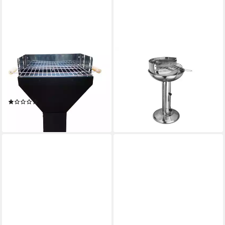
JÜRGEN WESTERHOLT GMBH
MICHELINO
Holzkohlegrill Trichtergrill
Holzkohlegrill Standgrill
Standsäulengrill Säulengrill
Säulengrill Grill, Form: rund -
BBQ-Standgrill
Grillrost ⌀ 35 cm
(1)
169,00 €
79,95 €
15,43 €
mtl. in 12 Raten
lieferbar - in 2-3 Werktagen bei dir
lieferbar - in 7-9 Werktagen bei dir