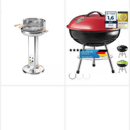
BURI
GOODS+GADGETS
Holzkohlegrill Edelstahl-
Standgrill GOODS+GADGETS
Säulengrill rund ø ca. 39cm
Mini Kugelgrill Campinggrill -
Holzgriffe Warmhalterost
Holzkohle BBQ Edelstahl,
62,99 €
Camping Holzkohle-Grill
lieferbar - in 4-5 Werktagen bei dir
(15)
Tischgrill
24,95 €
UVP
49,95 €
-50%
lieferbar - in 2-3 Werktagen bei dir