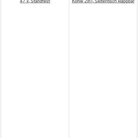
47 x, Standfest
Kohle 2in1, Seitentisch klappbar