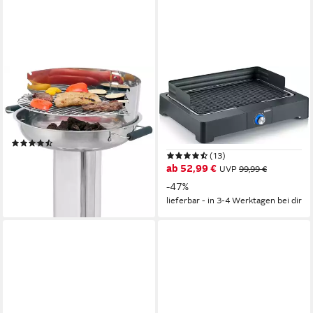
TEPRO
SEVERIN
Holzkohlegrill Edelstahl-
Tischgrill PG 8567
Säulengrill, BxTxH: 58x43x83
2200 W
Leistung
39,5 x 14,8 x 52,7 cm
B/H/T
cm
3,65 kg
Gewicht
(11)
53,86 €
(13)
UVP
89,95 €
ab 52,99 €
UVP
99,99 €
-40%
-47%
lieferbar - in 4-5 Werktagen bei dir
lieferbar - in 3-4 Werktagen bei dir