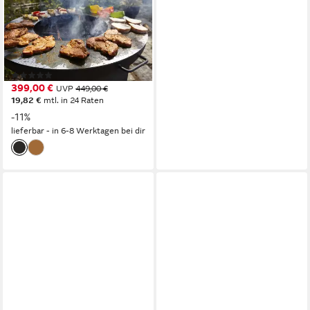
Holzkohlegrill Sioux, ØxH:
80x88cm, eine wandelbare
Feuerstelle, aus robustem
Material
(2)
399,00 €
UVP
449,00 €
19,82 €
mtl. in 24 Raten
-11%
lieferbar - in 6-8 Werktagen bei dir