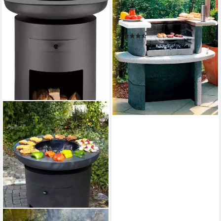
BUSCHBECK
Holzkohlegrill Grillbar Rica,
BxTxH: 110x65x93 cm
(116)
229,99 €
21,01 €
mtl. in 12 Raten
lieferbar - in 6-8 Werktagen bei dir
BUSCHBECK