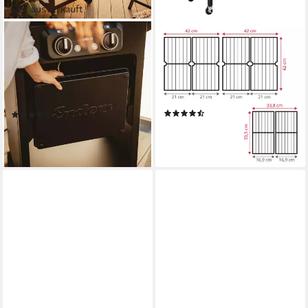
Fast ausverkauft
ENDERS®
TAINO
Elektrogrill Enders Elektrogrill
Holzkohlegrill HERO DUO,
eFlavour 2 Turbo
DUO, Kohlerost
höhenverstellbar, Gas & Kohle
3000 W
Leistung
32 kg
Gewicht
2in1, Seitentisch klappbar
(8)
(10)
399,99 €
358,00 €
19,87 €
mtl. in 24 Raten
17,78 €
mtl. in 24 Raten
lieferbar - in 5-6 Werktagen bei dir
lieferbar - in 4-5 Werktagen bei dir