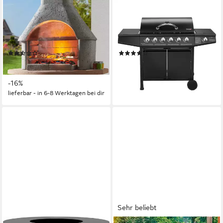
BUSCHBECK
TAINO
Grillkamin Cortina, robuster
Gasgrill BASIC, Piezozündung,
Beton-Kamin mit Grillrost,
Stabiler Grillwagen, viele
BxTxH: 110x65x206 cm
Ablagemöglichkeiten
(3)
(77)
209,90 €
299,99 €
UVP
249,00 €
19,17 €
mtl. in 12 Raten
14,90 €
mtl. in 24 Raten
lieferbar - in 5-6 Werktagen bei dir
-16%
lieferbar - in 6-8 Werktagen bei dir
Sehr beliebt