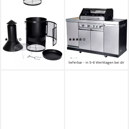
BURI
EL FUEGO
Holzkohlegrill Garten- und
Kombigrill Augusta, 17 kW
Terrassenkamin Gartengrill
Gesamtleistung, auch als
Gartenkamin Feuerstelle Grill
Holzkohlegrill verwendbar
(1)
(4)
130,99 €
ab 679,00 €
UVP
899,00 €
11,96 €
mtl. in 12 Raten
19,71 €
mtl. in 48 Raten
lieferbar - in 5-6 Werktagen bei dir
-24%
lieferbar - in 5-6 Werktagen bei dir