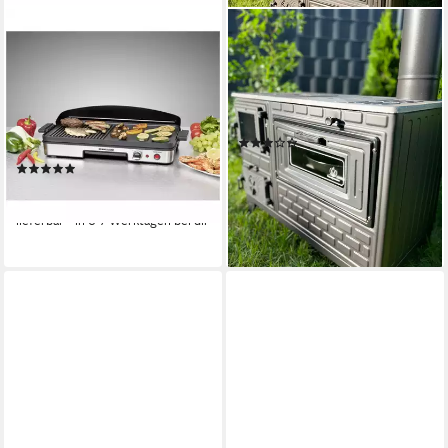
ROMMELSBACHER
HOMEPARADISE
Elektrogrill Rommelsbacher
Grillkamin Outdoor
BBQ 2003 Tischgrill für
Küchenofen Gartenofen
Balkon und Terrasse.
Terrassenofen Gartenküche
Holzofen Ofen
1900 W
Leistung
(3)
59 x 15.5 x 29 cm
B/H/T
339,99 €
(2)
(3,40 €/ 1 Stk)
ab 108,90 €
16,89 €
mtl. in 24 Raten
9,95 €
mtl. in 12 Raten
lieferbar - in 6-7 Werktagen bei dir
lieferbar - in 6-7 Werktagen bei dir