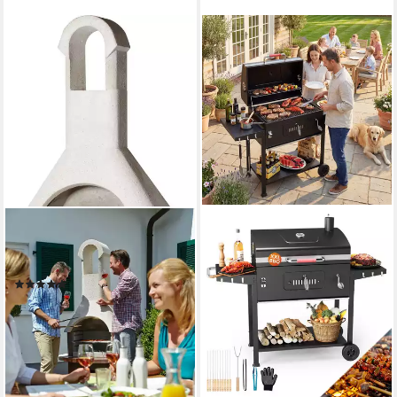
BUSCHBECK
Grillkamin St. Moritz, BxTxH:
110x65x203 cm
(7)
373,70 €
18,56 €
mtl. in 24 Raten
lieferbar - in 6-8 Werktagen bei dir