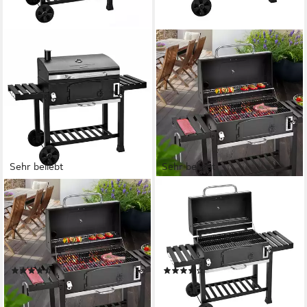
Sehr beliebt
Sehr beliebt
TAINO
TAINO
Holzkohlegrill HERO XXL, mit
Holzkohlegrill, HERO XXL,
Abdeckhaube,
Grillwagen, Smoker,
höhenverstellbare
integriertes Thermometer,
Kohlewanne, Grillfläche: ca.
klappbare Seitentische
(36)
(211)
42 x 72 cm
299,99 €
279,99 €
14,90 €
mtl. in 24 Raten
13,91 €
mtl. in 24 Raten
lieferbar - in 3-4 Werktagen bei dir
lieferbar - in 3-4 Werktagen bei dir