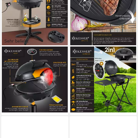
Sehr beliebt
Sehr beliebt
KESSER
KESSER
Elektro-Standgrill
Elektro-Standgrill, elektrischer
Elektrogrill 2in1 Tischgrill
70 x 121 x 70 cm
B/H/T
Standgrill Deckel
(24)
(63)
119,80 €
159,80 €
10,94 €
mtl. in 12 Raten
14,59 €
mtl. in 12 Raten
lieferbar - in 4-5 Werktagen bei dir
lieferbar - in 4-5 Werktagen bei dir