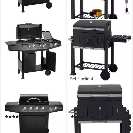
Sehr beliebt
TAINO
TEPRO
Gasgrill BASIC, Piezozündung,
Holzkohlegrill Grillwagen
Stabiler Grillwagen, viele
Toronto Click, BxTxH:
Ablagemöglichkeiten
115x67x107 cm
(77)
(108)
ab 269,99 €
139,00 €
UVP
199,00 €
13,41 €
mtl. in 24 Raten
12,70 €
mtl. in 12 Raten
lieferbar - in 3-4 Werktagen bei dir