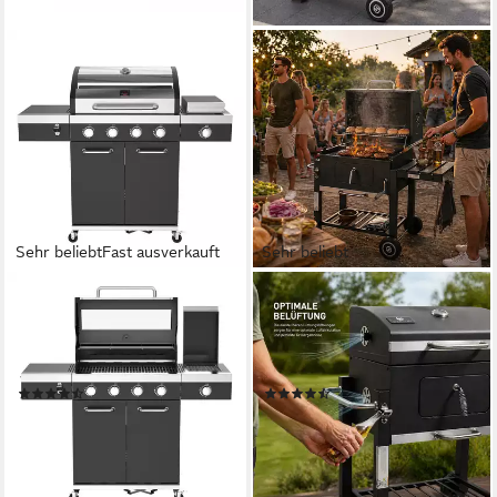
Sehr beliebt
Fast ausverkauft
Sehr beliebt
EL FUEGO
STRATTORE
Gasgrill Gasgrill "Kingsten"
Holzkohlegrill Grill BBQ
von El Fuego®, 4 + 1 Brenner
Grillwagen XL
inkl. viel Zubehör
höhenverstellbar mit Rädern
(34)
(23)
479,00 €
109,90 €
UVP
599,00 €
17,19 €
mtl. in 36 Raten
10,04 €
mtl. in 12 Raten
lieferbar - in 2-3 Werktagen bei dir
-20%
lieferbar - in 2-3 Werktagen bei dir