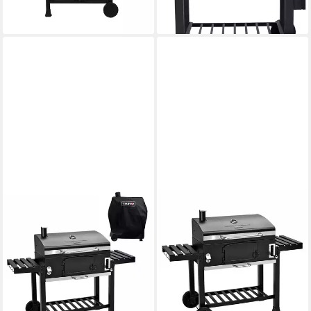
-30%
lieferbar - in 4-5 Werktagen bei dir