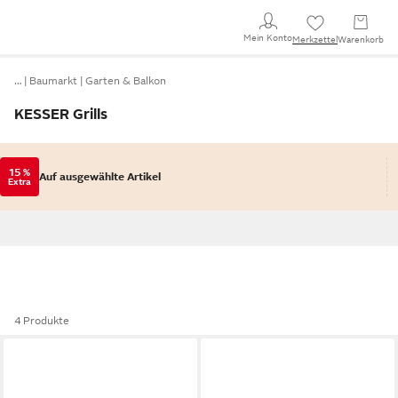
Mein Konto
Merkzettel
Warenkorb
…
Baumarkt
Garten & Balkon
KESSER Grills
15 %
Auf ausgewählte Artikel
Extra
4 Produkte