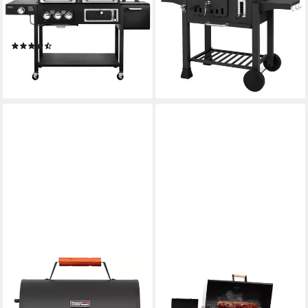
höhenverstellbar, Gas & Kohle
Rollen
202,99 €
2in1, Seitentisch klappbar
UVP
271,99 €
18,54 €
mtl. in 12 Raten
(8)
399,99 €
-25%
19,87 €
mtl. in 24 Raten
lieferbar - in 3-4 Werktagen bei dir
lieferbar - in 4-5 Werktagen bei dir
ROYAL GOURMET
HECHT
Holzkohlegrill Tragbarer
Smoker Grillwagen
Campinggrill Kohle Tischgrill
Holzkohlegrill XXL mit