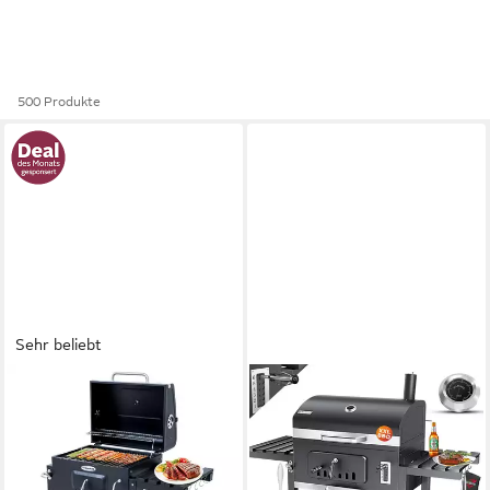
500 Produkte
Sehr beliebt
HOMAVO
KESSER
Holzkohlegrill mit Deckel &
Holzkohlegrill Grill Grillwagen
Grillabdeckungen Wasserfest,
BBQ Smoker XXL
Grillfläche: 56 × 42.5 cm,
Holzkohlegrill mit Deckel,
Höhenverstellbare
Rädern, Edelstahl-Griff,