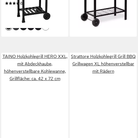
109,95 €
(211)
10,04 €
mtl. in 12 Raten
129,99 €
lieferbar - in 3-4 Werktagen bei dir
11,87 €
mtl. in 12 Raten
lieferbar - in 4-5 Werktagen bei dir
+5
TAINO Holzkohlegrill HERO XXL,
Strattore Holzkohlegrill Grill BBQ
mit Abdeckhaube,
Grillwagen XL höhenverstellbar
höhenverstellbare Kohlewanne,
mit Rädern
Grillfläche: ca. 42 x 72 cm