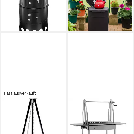
Holzkohlegrill
Gewächshausheizung Gustav
(2)
39,99 €
159,00 €
lieferbar - in 3-4 Werktagen bei dir
14,52 €
mtl. in 12 Raten
lieferbar - in 4-5 Werktagen bei dir
Fast ausverkauft
PROREGAL®
BBQ-TORO
Holzkohlegrill OUTDOOR
Holzkohlegrill Edelstahl Asado
Holzkohlegrill, leicht zu
Grill, 119x45x135 cm,
transportieren, HxB:
Argentinischer Holzkohlegrill,
150x51cm, au, leicht zu
Stufenlos verstellbarer