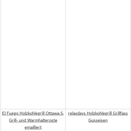
El Fuego Holzkohlegrill Ottawa-S,
relaxdays Holzkohlegrill Grillfass
Grill- und Warmhalteroste
Gusseisen
emailliert