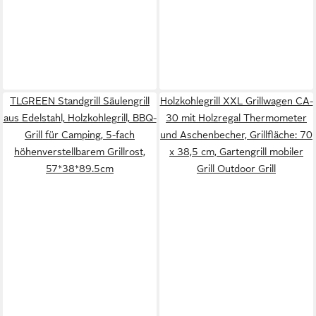
TLGREEN Standgrill Säulengrill
Holzkohlegrill XXL Grillwagen CA-
aus Edelstahl, Holzkohlegrill, BBQ-
30 mit Holzregal Thermometer
Grill für Camping, 5-fach
und Aschenbecher, Grillfläche: 70
höhenverstellbarem Grillrost,
x 38,5 cm, Gartengrill mobiler
57*38*89.5cm
Grill Outdoor Grill