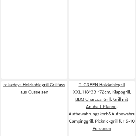
relaxdays Holzkohlegrill Grillfass
TLGREEN Holzkohlegrill
aus Gusseisen
XXL,118*33 *72cm, Klappgrill,
BBQ Charcoal Grill, Grill mit
Antihaft-Pfanne,
Aufbewahrungskorb&Aufbewahrun
Campinggrill, Picknickgrill für 5-10
Personen