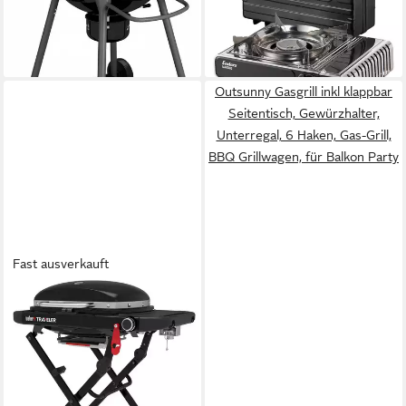
Integriertes Thermometer
299,99 €
14,90 €
mtl. in 24 Raten
lieferbar - in 3-4 Werktagen bei dir
Outsunny Gasgrill inkl klappbar
Seitentisch, Gewürzhalter,
Unterregal, 6 Haken, Gas-Grill,
BBQ Grillwagen, für Balkon Party
Fast ausverkauft
WEBER
Camping-Gasgrill Traveler
Compact
379,00 €
UVP
399,00 €
18,82 €
mtl. in 24 Raten
-5%