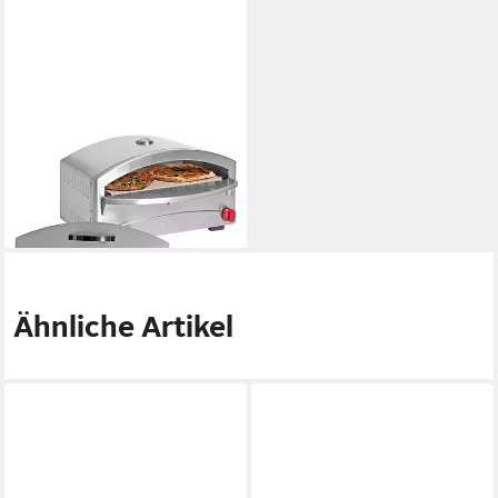
CAMP CHEF
Gasgrill Camp Chef Italia
Artisan Pizzaofen
339,00 €
16,84 €
mtl. in 24 Raten
lieferbar - in 4-5 Werktagen bei dir
Ähnliche Artikel