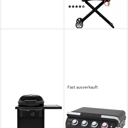
Tisch Gasgrill mit Grilltisch
(9)
184,95 €
16,89 €
mtl. in 12 Raten
lieferbar - in 3-4 Werktagen bei dir
Fast ausverkauft
OUTDOORCHEF
SKANDIKA
Gasgrill Outdoorchef Davos
Camping-Gasgrill Plancha Grill
570 G Gas-Grillstation
Palo 4-Brenner Plus,
699,00 €
Gasplancha Grillplatte mit
20,29 €
mtl. in 48 Raten
Deckel, 4 Brenner,
lieferbar - in 6-8 Werktagen bei dir