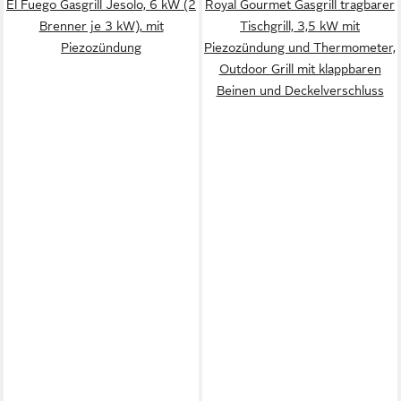
El Fuego Gasgrill Jesolo, 6 kW (2
Royal Gourmet Gasgrill tragbarer
Brenner je 3 kW), mit
Tischgrill, 3,5 kW mit
Piezozündung
Piezozündung und Thermometer,
Outdoor Grill mit klappbaren
Beinen und Deckelverschluss