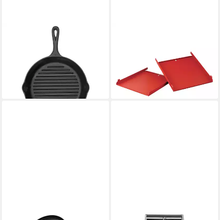
CAMP CHEF
CAMP CHEF
Grillpfanne Camp Chef Cast
Grillablagetisch Camp Chef
Iron Pfanne mit Riffelboden
Seitenablagen klappbar für
30 cm (SK12R)
Camp Table CT38, 2er Set
36,90 €
54,90 €
lieferbar - in 4-5 Werktagen bei dir
lieferbar - in 4-5 Werktagen bei dir
CAMP CHEF
CHEF CUISINE INTERNATIONAL