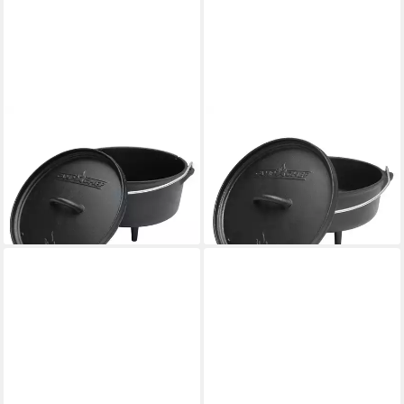
CAMP CHEF
CAMP CHEF
Grilltopf Camp Chef Classic
Grilltopf Camp Chef Classic
Deep Dutch Oven SDO-10D,
Dutch Oven SDO-10,
Gusseisen
Gusseisen
59,90 €
62,90 €
lieferbar - in 4-5 Werktagen bei dir
lieferbar - in 4-5 Werktagen bei dir