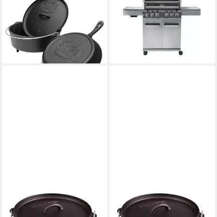
Grilltopf Camp Chef Classic
Gasgrill Premium Edelstahl
Dutch Oven SDO-12 + Cast
Gasgrill 4+2 Brenner
1.299,00 €
Iron Pfanne 30 cm + Deckel
37,71 €
mtl. in 48 Raten
79,00 €
lieferbar - in 4-5 Werktagen bei dir
lieferbar - in 4-5 Werktagen bei dir
CAMP CHEF
CAMP CHEF
Feuertopf Camp Chef Classic
Feuertopf Camp Chef Classic
Dutch Oven Topf 35cm
Dutch Oven Topf 30cm
Feuertopf Gusseisen - mit
Feuertopf Gusseisen - mit