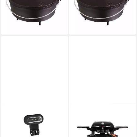
Füßen, Gusseisen
Füßen, Gusseisen
95,69 €
76,99 €
109,99 €
85,79 €
-13%
-10%
lieferbar - in 2-3 Werktagen bei dir
lieferbar - in 2-3 Werktagen bei dir
CHEF CUISINE INTERNATIONAL
BBQ-TORO
Grilllampe Grillleuchte LED
Gasgrill Tragbarer Tisch
Beleuchtung, LED, dimmbar
Gasgrill mit Grilltisch für
29,95 €
Balkon, Camping, Tragbarer
lieferbar - in 3-4 Werktagen bei dir