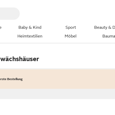
e
Baby & Kind
Sport
Beauty & D
Heimtextilien
Möbel
Bauma
wächshäuser
erste Bestellung