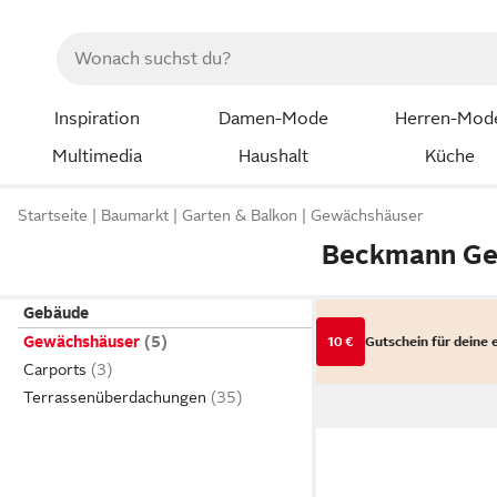
Inspiration
Damen-Mode
Herren-Mod
Multimedia
Haushalt
Küche
Startseite
Baumarkt
Garten & Balkon
Gewächshäuser
Beckmann Ge
Gebäude
Gewächshäuser
10 €
Gutschein für deine 
Carports
Terrassenüberdachungen