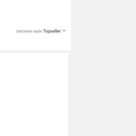
Topseller
Sortieren nach: