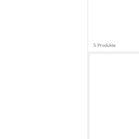
5 Produkte