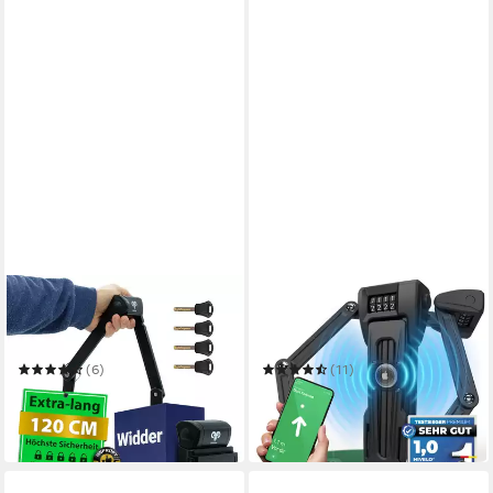
WIDDER
MIVELO
Faltschloss [120cm extra-
Faltschloss Fahrradschloss
lang] Fahrradschloss für E-
mit Fach für AirTag Fahrrad
Bike & Fahrrad mit Halterung
Schloss Zahlenkombination
(6)
(11)
49,99 €
54,90 €
UVP
65,99 €
UVP
74,90 €
-24%
-27%
in 2-3 Werktagen bei dir
in 2-3 Werktagen bei dir