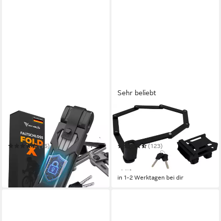
Sehr beliebt
MIVELO
FISCHER FAHRRAD
Faltschloss hohe Sicherheit,
Faltschloss Faltschloss
Fahrradschloss mit Schlüssel
110cm XL mit Halter
inkl. Halterung
(16)
(123)
ab 34,90 €
ab 29,99 €
UVP
49,90 €
UVP
34,99 €
-30%
-14%
in 2-3 Werktagen bei dir
in 1-2 Werktagen bei dir