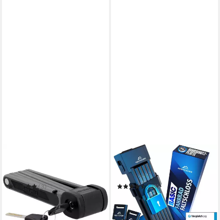
FISCHER FAHRRAD
NEXTCOVER
Faltschloss Falt-Schloss
Faltschloss NEXTCOVER®
Protec FKS85 85cm mit
Faltschloss Fahrrad mit
Halterung
SteelSecure-Technologie
(3)
(29)
18,90 €
39,99 €
UVP
35,99 €
UVP
49,99 €
-47%
-20%
in 2-3 Werktagen bei dir
in 2-3 Werktagen bei dir