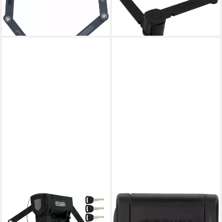
67,49 €
ab 29,99 €
UVP
79,99 €
in 1-2 Werktagen bei dir
-16%
in 6-8 Werktagen bei dir
KOHLBURG
FISCHER FAHRRAD
Faltschloss mit höchster
Faltschloss Faltschloss Soft-