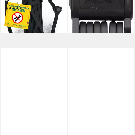
Sicherheit [Bolzenschneider-
Touch PROTEC FKS110
sicher] für Fahrrad & E-Bike
(6)
(11)
79,20 €
20,90 €
UVP
104,99 €
UVP
39,99 €
-25%
-48%
in 2-3 Werktagen bei dir
in 2-3 Werktagen bei dir