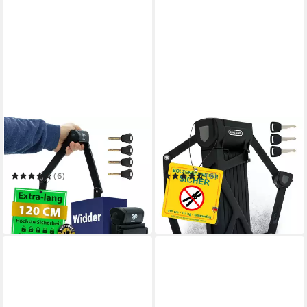
WIDDER
KOHLBURG
Faltschloss [120cm extra-
Faltschloss mit höchster
lang] Fahrradschloss für E-
Sicherheit [Bolzenschneider-
Bike & Fahrrad mit Halterung
sicher] für Fahrrad & E-Bike
(6)
(6)
49,99 €
79,20 €
UVP
65,99 €
UVP
104,99 €
-24%
-25%
in 2-3 Werktagen bei dir
in 2-3 Werktagen bei dir