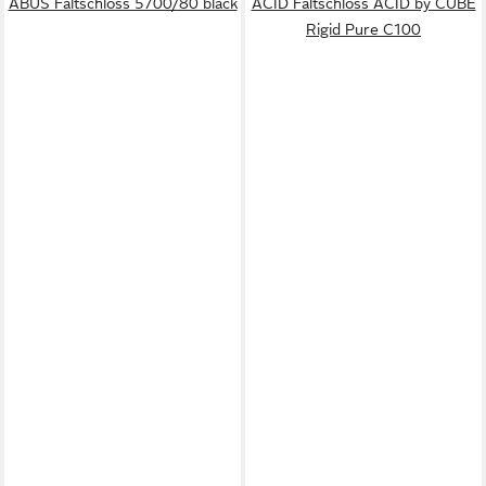
ABUS Faltschloss 5700/80 black
ACID Faltschloss ACID by CUBE
Rigid Pure C100