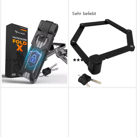
Sehr beliebt
MIVELO
FISCHER FAHRRAD
Faltschloss hohe Sicherheit,
Faltschloss FISCHER
Fahrradschloss mit Schlüssel
Faltschloss inkl. Halterung
inkl. Halterung, 8 mm
(Packung, 4-tlg., mit
Carbonstahl Glieder
Halterung)
(16)
(122)
ab 34,90 €
ab 28,99 €
UVP
49,90 €
lieferbar - in 1-2 Werktagen bei dir
-30%
lieferbar - in 2-3 Werktagen bei dir