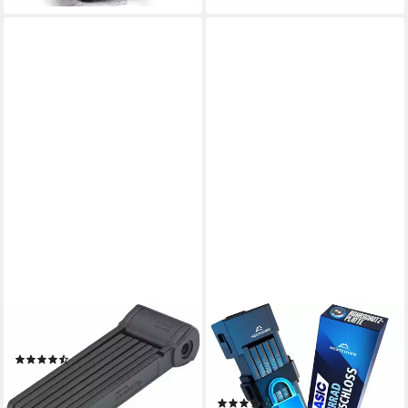
PROPHETE
NEXTCOVER
Faltschloss
Faltschloss NEXTCOVER®
(30)
Faltschloss Fahrrad mit
37,99 €
UVP
60,29 €
SteelSecure-Technologie
-37%
(29)