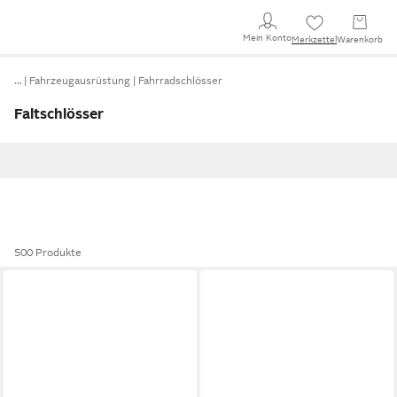
Mein Konto
Merkzettel
Warenkorb
…
Fahrzeugausrüstung
Fahrradschlösser
Faltschlösser
500 Produkte