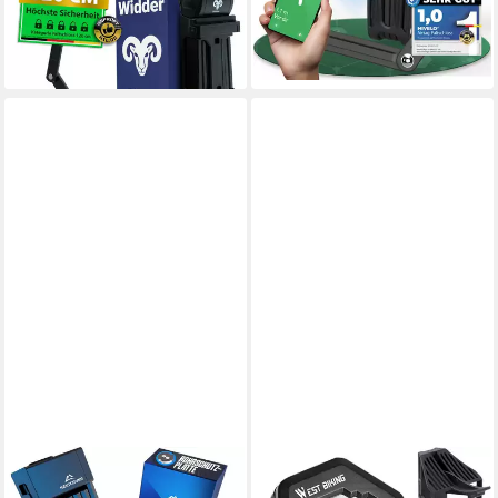
49,99 €
54,90 €
UVP
65,99 €
UVP
74,90 €
-24%
-27%
lieferbar - in 2-3 Werktagen bei dir
lieferbar - in 2-3 Werktagen bei dir
NEXTCOVER
AURIVION
Faltschloss NEXTCOVER®
Faltschloss Faltschloss