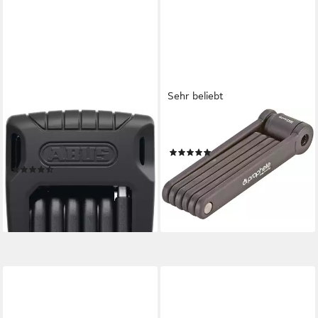
Sehr beliebt
ABUS
PROPHETE
Faltschloss Bordo Granit
Faltschloss
(21)
6500K SH (mit Halterung)
26,99 €
UVP
38,49 €
(4)
ab 144,99 €
UVP
169,95 €
-30%
lieferbar - in 6-8 Werktagen bei dir
-15%
lieferbar - in 3-4 Werktagen bei dir