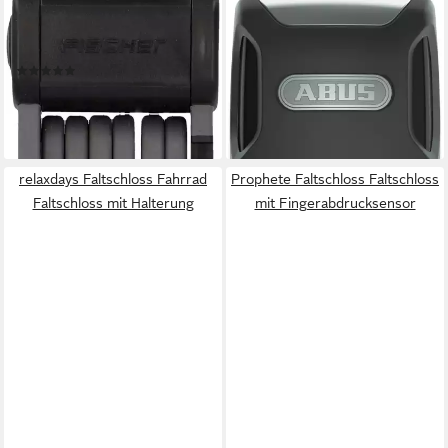
FISCHER FAHRRAD
ABUS
Faltschloss Faltschloss Soft-
Faltschloss Bordo Alarm
Touch PROTEC FKS110
6000KA SH (mit Halterung)
(11)
ab 144,99 €
UVP
169,95 €
20,90 €
UVP
39,99 €
-15%
-48%
lieferbar - in 3-4 Werktagen bei dir
lieferbar - in 2-3 Werktagen bei dir
relaxdays Faltschloss Fahrrad
Prophete Faltschloss Faltschloss
Faltschloss mit Halterung
mit Fingerabdrucksensor