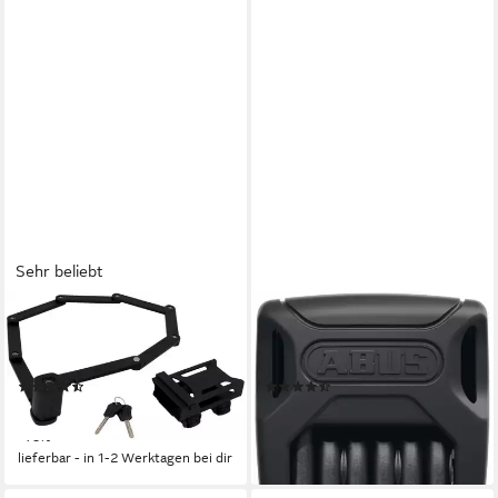
Sehr beliebt
FISCHER FAHRRAD
ABUS
Faltschloss Faltschloss 110cm
Faltschloss Bordo 6000K SH
XL mit Halter (3-tlg)
(mit Halterung)
(124)
(3)
ab 29,49 €
ab 86,99 €
UVP
34,99 €
UVP
99,95 €
-16%
-13%
lieferbar - in 1-2 Werktagen bei dir
lieferbar - in 3-4 Werktagen bei dir