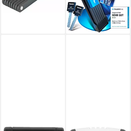
lieferbar - in 6-8 Werktagen bei dir
39,99 €
UVP
49,99 €
-20%
lieferbar - in 2-3 Werktagen bei dir