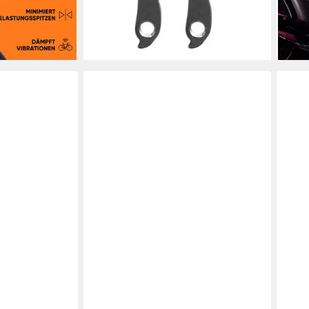
10,99 €
6,99
lieferbar - in 5-6 Werktagen bei dir
liefe
en bei dir