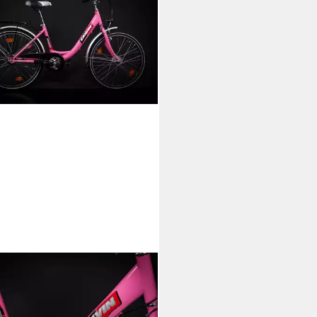
-BRANDED
radrahmen Fahrrad DEKOR Satz
leber Rahmen Sticker CALVIN
l schwarz rot