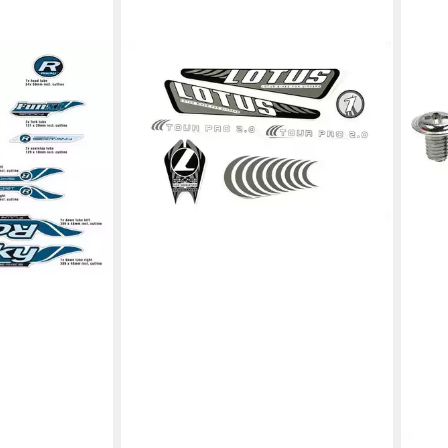
NON-BRANDED
ad DEKOR Satz
Fahrradrahmen Fahrrad DEKOR Satz
Frame Decal
Aufkleber Rahmen frame Decal
Sticker Lotus Tour
7,99 €
en bei dir
lieferbar - in 5-6 Werktagen bei dir