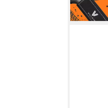
(3St), 3-er Set
12,99 €
lieferbar - in 6-8 Werktag