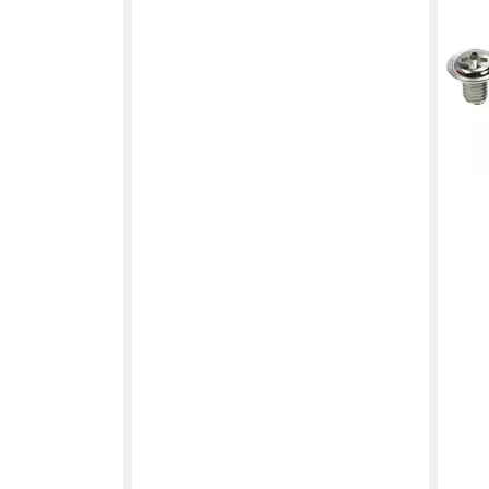
POIN
Fahr
Zugf