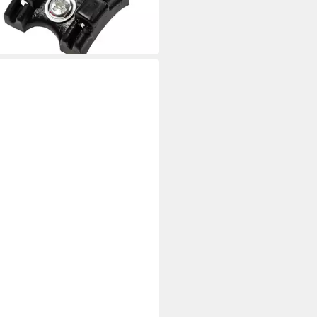
lager Bowdenzug
,99 €
rbar - in 5-6 Werktagen bei dir