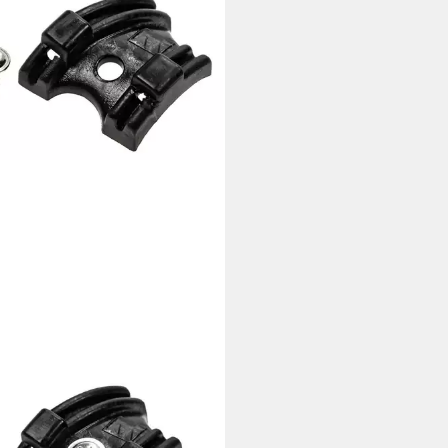
T
radrahmen Fahrrad Schalt Kabel
ührung 2 fach Rahmen