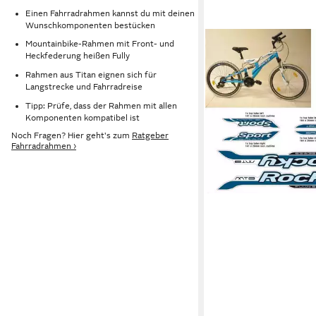
Einen Fahrradrahmen kannst du mit deinen
Wunschkomponenten bestücken
Mountainbike-Rahmen mit Front- und
NON-BRANDED
Heckfederung heißen Fully
Fahrradrahmen Fahrr
ROCKY MTB Rahmen 
Rahmen aus Titan eignen sich für
Langstrecke und Fahrradreise
Sticker 11 teilig
Tipp: Prüfe, dass der Rahmen mit allen
6,99 €
Komponenten kompatibel ist
lieferbar - in 5-6 Werktag
Noch Fragen? Hier geht's zum
Ratgeber
Fahrradrahmen ›