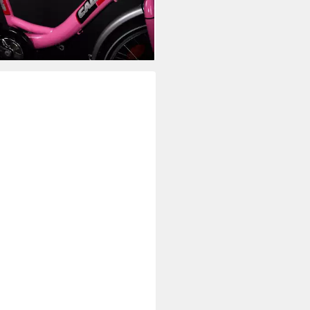
 €
rbar - in 5-6 Werktagen bei dir