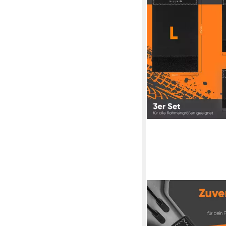
VILLKIN
Fahrradrahmen Schut
Rhamenschutzpolster,
Transportschutz, Rha