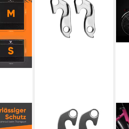
WHEELER
NON
z,
Fahrradrahmen 2x Schaltauge Focus,
Fahr
Kalkhoff, Raleigh GH-083 ohne
Aufk
menschutzhülle
Schraubensatz
Labe