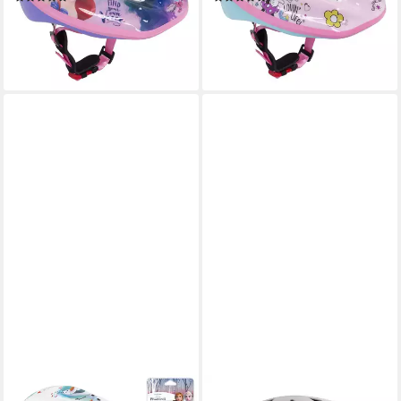
17,95 €
ab 18,79 €
UVP
26,99 €
29,95 €
-33%
-37%
lieferbar - in 8-10 Werktagen bei
lieferbar - in 5-6 Werktagen bei dir
dir
SARCIA.EU
SEVEN POLSKA