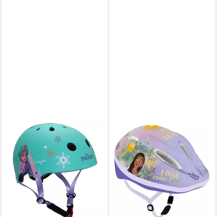
SEVEN POLSKA
SEVEN POLSKA
Kinderfahrradhelm Disney
Kinderfahrradhelm Disney
Fahrradhelm "FROZEN",
"WISH", verstellbar, 52-56cm,
Roller Blades, 52-56cm, ab ca.
ab ca. 6 Jahre
ab 17,70 €
6 Jahre
24,95 €
ab 27,75 €
49,95 €
-29%
lieferbar - in 5-6 Werktagen bei dir
-44%
lieferbar - in 5-6 Werktagen bei dir