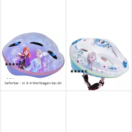
DISNEY FROZEN
SEVEN POLSKA
Kinderfahrradhelm Blau- 52-
Kinderfahrradhelm verstellbar
56cm - 3-12 Jahre, 200 g,
leicht Belüftung Mädchen &
Elsa, Kristoff, Die Eiskönigin
Jungen 52–56 cm 3,5–12
(6)
Jahre, Sehr leicht mit nur ca.
26,90 €
UVP
39,90 €
(10)
200g
28,90 €
-33%
lieferbar - in 2-3 Werktagen bei dir
lieferbar - in 3-4 Werktagen bei dir