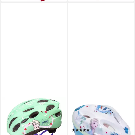
SEVEN POLSKA
SEVEN POLSKA
Kinderfahrradhelm "Frozen
Kinderfahrradhelm Disney
2", türkis, M: 52-56cm, In-
"Frozen 2", verstellbar, 52-
Mold-Tec, ab ca. 6 Jahre
56cm, ab ca. 6 Jahre
(1)
ab 27,70 €
49,95 €