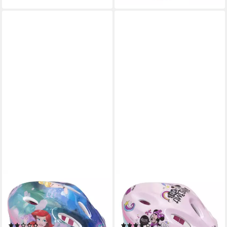
SEVEN POLSKA
SEVEN POLSKA
Kinderfahrradhelm Disney
Kinderfahrradhelm Disney
"Princess, follow your heart",
"Minnie BOOM", verstellbar,
verstellbar, 52-56cm
52-56cm, ab ca. 6 Jahre
(1)
(3)