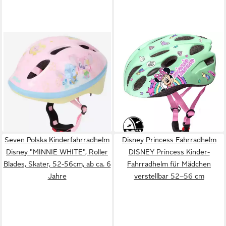
DISNEY
SEVEN POLSKA
Fahrradhelm Kinderhelm
Kinderfahrradhelm Disney In-
Princess und Frozen
Mold, "Minnie Mouse", M: 52-
19,99 €
UVP
39,95 €
56cm, ab ca. 6 Jahre
ab 28,95 €
-50%
UVP
43,99 €
lieferbar - in 4-5 Werktagen bei dir
-34%
lieferbar - in 8-10 Werktagen bei
dir
Seven Polska Kinderfahrradhelm
Disney Princess Fahrradhelm
Disney "MINNIE WHITE", Roller
DISNEY Princess Kinder-
Blades, Skater, 52-56cm, ab ca. 6
Fahrradhelm für Mädchen
Jahre
verstellbar 52–56 cm