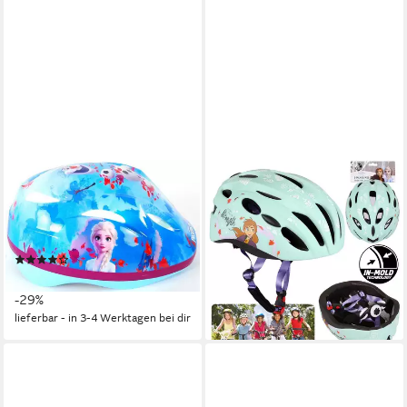
VOLARE
SARCIA.EU
Fahrradhelm Kinder Fahrrad
Kinderfahrradhelm Die
Helm Schutzhelm Kinderhelm
Eiskönigin Elsa, Anna Mint
Frozen Eiskönigin Elsa Blau
Kinderfahrradhelm, Mädchen,
(2)
52-56 cm
24,90 €
UVP
34,90 €
38,99 €
-29%
lieferbar - in 3-4 Werktagen bei dir
lieferbar - in 3-4 Werktagen bei dir