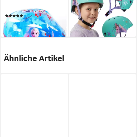
Eiskönigin Anna & Elsa Olaf,
Frozen Elsa Kinder
Gr. 52-56 cm TÜV/GS
Fahrradhelm Mädchen,
(4)
verstellbar, 52–56 cm
29,99 €
36,99 €
lieferbar - in 2-3 Werktagen bei dir
lieferbar - in 3-4 Werktagen bei dir
Ähnliche Artikel