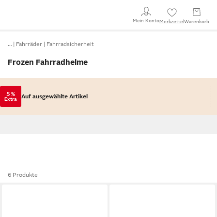
Mein Konto
Merkzettel
Warenkorb
…
Fahrräder
Fahrradsicherheit
Frozen Fahrradhelme
5 %
Auf ausgewählte Artikel
Extra
6 Produkte