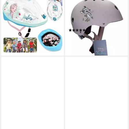
Kinderfahrradhelm Die
Kinderfahrradhelm Disney
Eiskönigin Elsa Anna Olaf
"Bambi - D100", Roller Blades,
Kinderfahrradhelm,für
Skater, 52-56cm, ab ca. 6
Mädchen,52-56 cm
Jahre
(1)
25,99 €
39,95 €
49,95 €
lieferbar - in 3-4 Werktagen bei dir
-20%
lieferbar - in 5-6 Werktagen bei dir