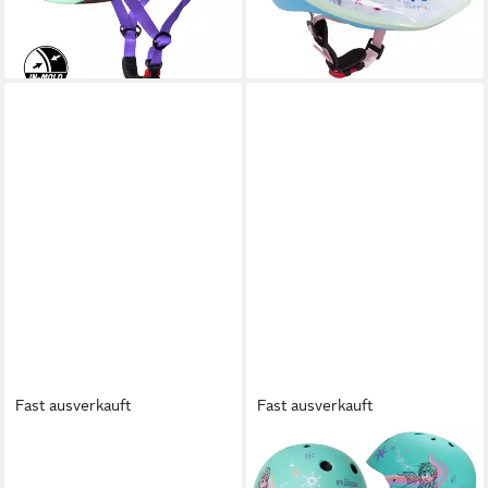
ab 22,50 €
49,95 €
-45%
-55%
lieferbar - in 5-6 Werktagen bei dir
lieferbar - in 5-6 Werktagen bei dir
Fast ausverkauft
Fast ausverkauft
DISNEY FROZEN
DISNEY FROZEN
Kinderfahrradhelm Deluxe
Kinderfahrradhelm DISNEY