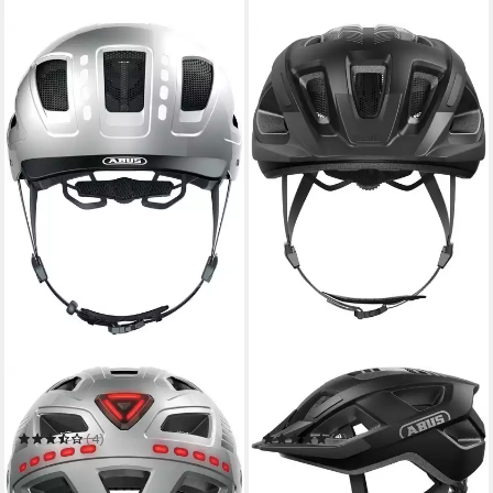
ABUS
ABUS
Fahrradhelm HYBAN 2.0 LED
Fahrradhelm Aduro 3.0 LED
(4)
(1)
ab 112,99 €
ab 84,99 €
UVP
129,95 €
UVP
99,95 €
-13%
-15%