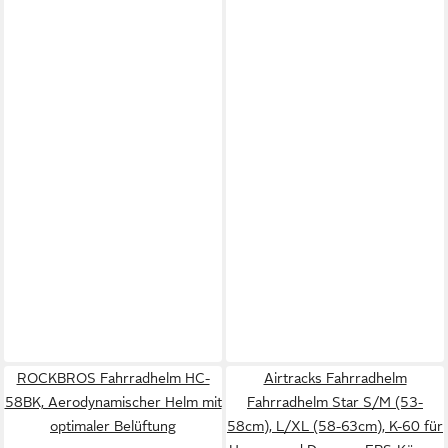
ROCKBROS Fahrradhelm HC-
Airtracks Fahrradhelm
58BK, Aerodynamischer Helm mit
Fahrradhelm Star S/M (53-
optimaler Belüftung
58cm), L/XL (58-63cm), K-60 für