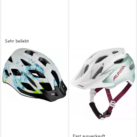
Sehr beliebt
FISCHER FAHRRAD
Fahrradhelm Urban Flower
S/M
(69)
ab 27,99 €
UVP
39,99 €
-30%
in 1-2 Werktagen bei dir
Fast ausverkauft