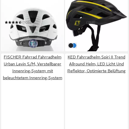
FISCHER FAHRRAD
FISCHER FAHRRAD
Fahrradhelm Urban Lano
Fahrradhelm Urban Montis
L/XL
S/M
(105)
(268)
ab 25,99 €
ab 25,49 €
UVP
39,99 €
UVP
39,99 €
-35%
-36%
in 1-2 Werktagen bei dir
in 1-2 Werktagen bei dir
schwarz
blau
FISCHER Fahrrad Fahrradhelm
KED Fahrradhelm Spiri II Trend
Urban Levin S/M, Verstellbarer
Allround Helm, LED Licht Und
Innenring-System; mit
Reflektor, Optimierte Belüftung
beleuchtetem Innenring-System