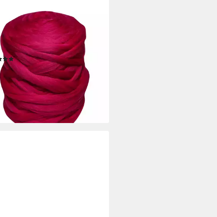
DMA
ilzwolle Märchenwolle
filzen Trockenfilzen Spinnen
elgarn, 1 m, 093 dragons blood
(2)
 €
 €/ 1 m)
rbar - in 4-5 Werktagen bei dir
+60