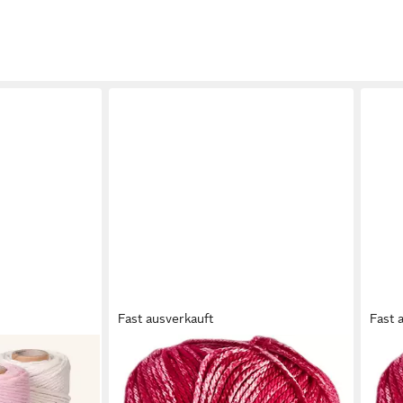
Fast ausverkauft
Fast 
GRÜNDL
GRÜ
Set 3x100 m -
50 Gramm Gründl Cotton Quick Print
50 G
, Natur
Strickgarn Farbauswahl Bastelgarn
Stri