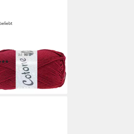
beliebt
 GROSSA
NE Häkelwolle, 125 m
lseitiges Baumwoll-Basicgarn), 50
(25)
 €
0 €/ 1 kg)
rbar - in 4-5 Werktagen bei dir
+75