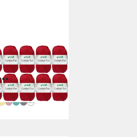
NDL
0 Gramm Gründl Cotton Fun
 einer Farbe) Farbauswahl
lwolle
(5)
9 €
8 €/ 1 kg)
rbar - in 4-5 Werktagen bei dir
+25