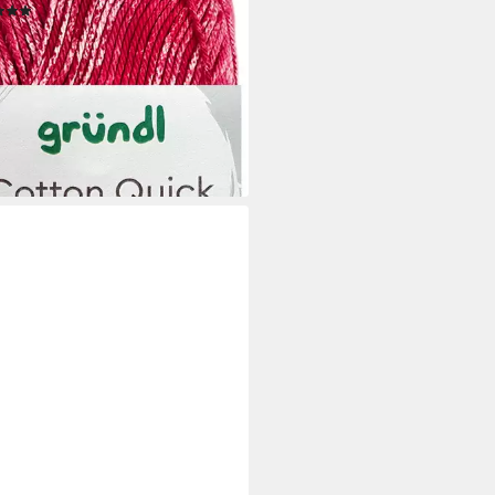
(6)
 €
 €/ 1 kg)
rbar - in 4-5 Werktagen bei dir
+11