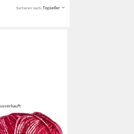
Topseller
Sortieren nach:
ausverkauft
NDL
ramm Gründl Cotton Quick Print
ckgarn Farbauswahl Bastelgarn