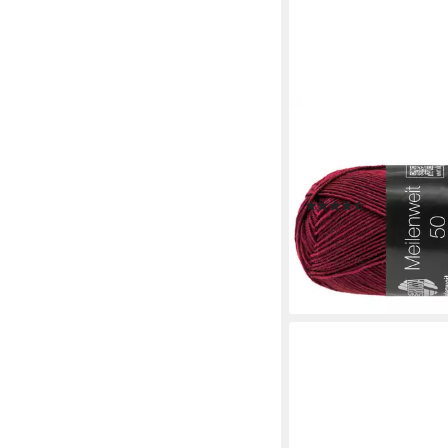
LANA GROSSA
MEILENWEIT 50 g UNI
210 m (4-fach Socken
Schurwolle), 50 g
(28)
3,75 €
(75,00 €/ 1 kg)
lieferbar - in 4-5 Werktag
+23