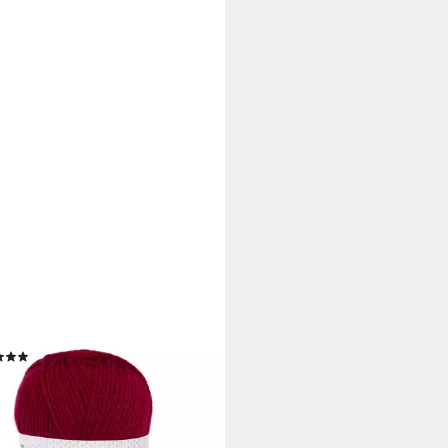
ELLER + STAHL
Häkelwolle, 135 m, preiswertes
dardgarn
(4)
 €
rbar - in 6-7 Werktagen bei dir
+31