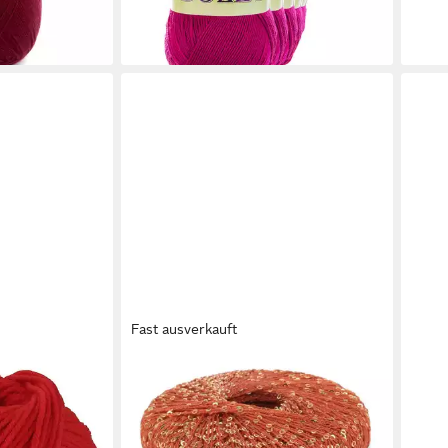
en bei dir
+18
Fast ausverkauft
LANG YARNS
MAD
äkelwolle,
PAILLETTES Häkelwolle, 112 m (25
500g
garn aus
Gramm), glänzendes Effektgarn mit
150 
21,7
faser), 50 g
Pailletten von Lang Yarns