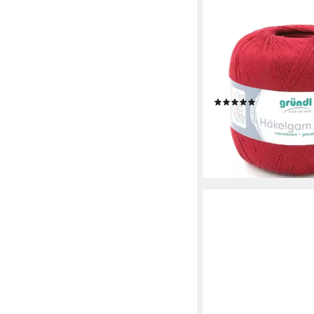
GRÜNDL
Häkelgarn 100, Baum
Häkeln Handarbeiten 
Häkelwolle, 566,00 m
(Baumwollgarn, Fileth
(18)
waschbar
5,29 €
(52,90 €/ 1 kg)
lieferbar - in 4-5 Werktag
+15