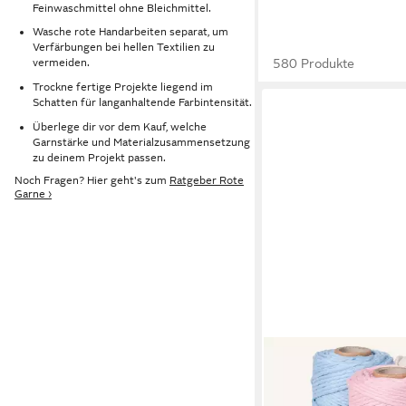
Feinwaschmittel ohne Bleichmittel.
Wasche rote Handarbeiten separat, um
Verfärbungen bei hellen Textilien zu
580 Produkte
vermeiden.
Trockne fertige Projekte liegend im
Schatten für langanhaltende Farbintensität.
Überlege dir vor dem Kauf, welche
Garnstärke und Materialzusammensetzung
zu deinem Projekt passen.
Noch Fragen? Hier geht's zum
Ratgeber Rote
Garne ›
STANKE
Makramee Garn 3mm 
Farben: Hellblau, Rosa