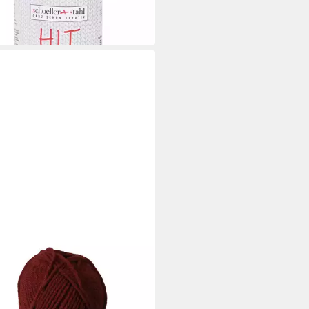
DMA
 Strickgarn Carmen Häkelwolle,
m, bordeaux
4 €