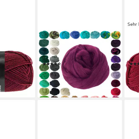
Sehr 
MADDMA
LANA
 Häkelwolle,
25g Filzwolle / Märchenwolle, Nass-
COTO
wolle mit 80 %
u. Trockenfilzen, Farbwahl
(vie
Bastelgarn, merlot
g
(12)
2,38 €
2,95
(95,20 €/ 1 kg)
(59,0
en bei dir
lieferbar - in 4-5 Werktagen bei dir
liefe
+49