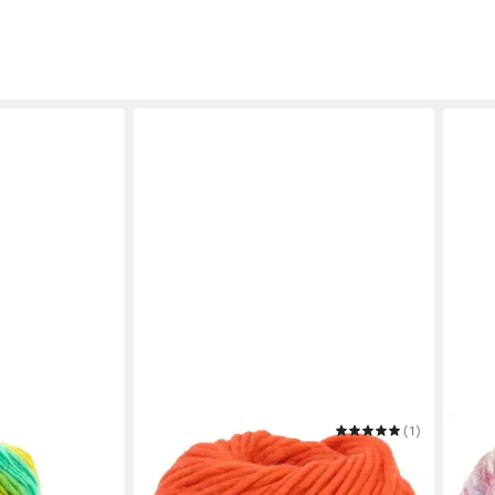
LANA GROSSA
(1)
RICO
Häkelwolle PER LEI GOTS
Häkel
3,95 €
3,49
UVP
4,95 €