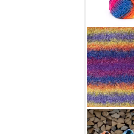
GRÜNDL
Bastelgarn Wolle Spec
zum Stricken, Häkeln, 
6,99 €