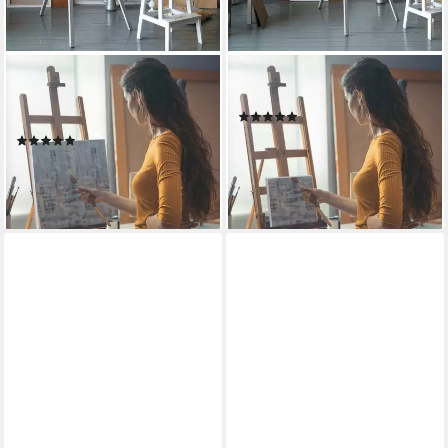
RELAXDAYS
RELAXDAYS
Leinwand quadratisch 16er
Leinwand 12er Set
(4)
Set
24,99 €
UVP
39,99 €
(1)
26,99 €
UVP
59,99 €
-38%
lieferbar - in 2-3 Werktagen bei dir
-55%
lieferbar - in 2-3 Werktagen bei dir