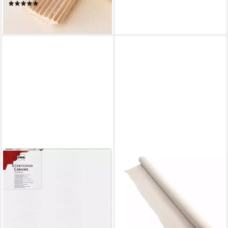
(1)
Sets
ab 23,99 €
lieferbar - in 4-5 Werktagen bei dir
KREUL
Leinwand Kreul Keilrahmen
30 x 40 cm
5,44 €
lieferbar - in 3-4 Werktagen bei dir