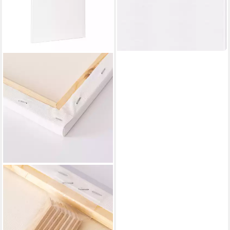
QUEENCE
Leinwand Künstlerleinwand,
Günstige Sets, 2-fach weiß,
100% Baumwolle, FSC Holz,
verschiedene Größen und