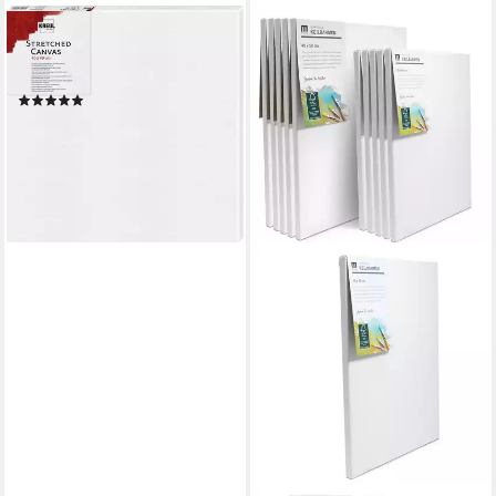
KREUL
Leinwand Kreul Keilrahmen
40 x 40 cm
(1)
6,64 €
lieferbar - in 3-4 Werktagen bei dir