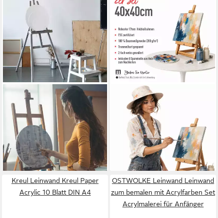
RELAXDAYS
M MERCEO
Leinwand rund 6er Set
Leinwand, 2er-Set Leinwand
19,99 €
UVP
39,99 €
40x40cm (zum Bemalen,
-50%
Baumwolle, Keilrahmen,
lieferbar - in 2-3 Werktagen bei dir
280g/m)
15,90 €
lieferbar - in 2-3 Werktagen bei dir
Kreul Leinwand Kreul Paper
OSTWOLKE Leinwand Leinwand
Acrylic 10 Blatt DIN A4
zum bemalen mit Acrylfarben Set
Acrylmalerei für Anfänger