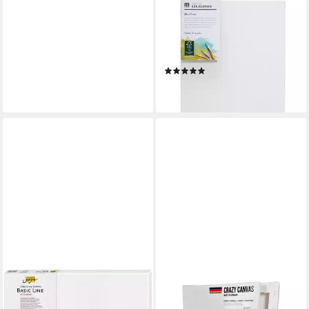
M MERCEO
Leinwand, 10er Set Leinwand
(je 5x 40x50cm+30x40cm)
Baumwolle auf Keilrahmen
(1)
37,90 €
lieferbar - in 2-3 Werktagen bei dir