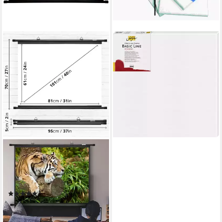
KREUL
Leinwand Kreul Keilrahmen
Solo Goya Basic Line 40 x 40
cm
ab 9,14 €
lieferbar - in 3-4 Werktagen bei dir
DURONIC
Leinwand, BPS40 Leinwand,
4:3 Hängeleinwand 40" Zoll
81 x 61 cm
(1)
50,99 €
lieferbar - in 2-3 Werktagen bei dir