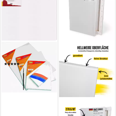
KREUL
Leinwand Kreul Keilrahmen
Basic Line 40 x 100 cm
(1)
ab 19,29 €
lieferbar - in 3-4 Werktagen bei dir
CRAZY CANVAS
Leinwand HOBBY 20x30 cm
2er Pack, Keilrahmen, feine