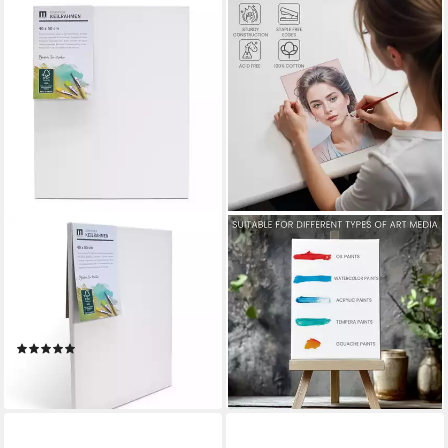
M MERCEO
BELLE VOUS
Leinwand, 5er-Set Leinwand
Leinwand Belle Vous 7er
40x50cm (zum Bemalen,
Leinwände 30x40 cm für
Baumwolle, Keilrahmen,
Acryl Öl Skizzen
38,99 €
280g/m)
lieferbar - in 3-4 Werktagen bei dir
(1)
21,90 €
lieferbar - in 2-3 Werktagen bei dir