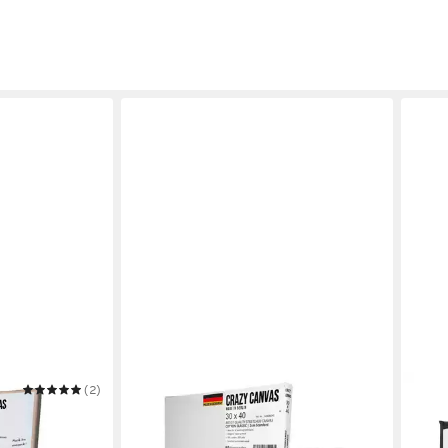
(2)
CRAZY CANVAS
VIDA
m 30x30 cm,
Leinwand Cotton Classic 30x30 cm,
60ap
uktur,
2er Pack, mittlere Struktur,
mit S