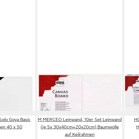
KREUL
KREU
Leinwand 90 x
Leinwand KREUL Canvas Board 40
Lein
 Ölmalerei
x60 cm
cm
11,55 €
6,64
in 4-5 Werktagen bei dir
in 2-3
Solo Goya Basic
M MERCEO Leinwand, 10er Set Leinwand
HO
men 40 x 50
(je 5x 30x40cm+20x20cm) Baumwolle
H
auf Keilrahmen