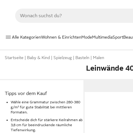
Alle Kategorien
Wohnen & Einrichten
Mode
Multimedia
Sport
Beau
Startseite
Baby & Kind
Spielzeug
Basteln
Malen
Leinwände 4
Tipps vor dem Kauf
Wähle eine Grammatur zwischen 280-380
g/m² für gute Stabilität bei mittleren
Formaten.
Entscheide dich für stärkere Keilrahmen ab
3,8 cm für beeindruckende räumliche
Tiefenwirkung.