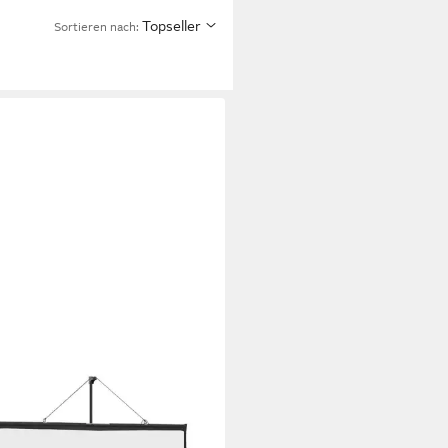
Topseller
Sortieren nach:
XL
osapos 169 Beamer Leinwand
tativ 60 Zoll 169 Pull-Up-