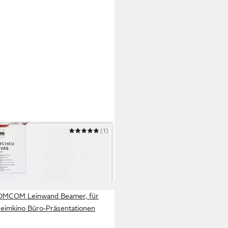
L
(1)
wand Kreul Keilrahmen 40 x 40
 €
 Werktagen bei dir
MCOM Leinwand Beamer, für
eimkino Büro-Präsentationen