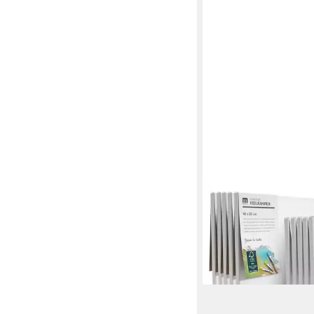
M MERCEO
Leinwand
37,90 €
in 2-3 Werktagen bei dir