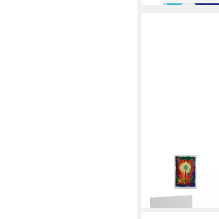
RELAXDAYS
Leinwand 12er Set
24,99 €
UVP
39,99 €
-38%
in 2-3 Werktagen bei dir