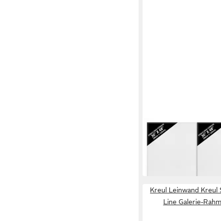
KURTZY
Leinwand Kurtzy 2er 
120 cm für Acryl- und
49,99 €
in 2-3 Werktagen bei dir
Kreul Leinwand Kreul 
Line Galerie-Rah