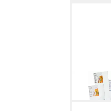
KREUL
Leinwand Kreul Keilr
cm
10,94 €
in 2-3 Werktagen bei dir