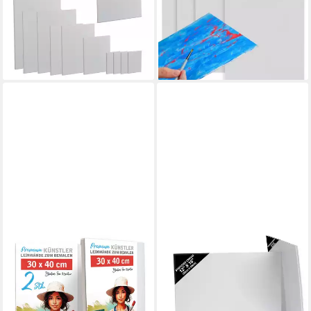
-38%
schwere Materialien.
lieferbar - in 2-3 Werktagen bei dir
21,90 €
24,90 €
-12%
lieferbar - in 7-9 Werktagen bei dir
M MERCEO
BELLE VOUS
Leinwand, 2er-Set Leinwand
Leinwand Belle Vous Canvas
30x40cm (zum Bemalen,
Prints 14-Pack, 30x40 cm
22,99 €
Baumwolle, Keilrahmen,
lieferbar - in 2-3 Werktagen bei dir