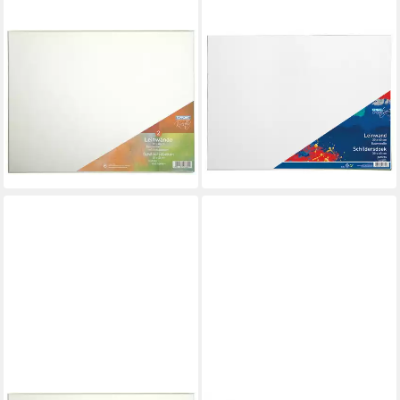
STYLEX SCHREIBWAREN
STYLEX SCHREIBWAREN
Leinwand 12 (6x 2)
Leinwand 6 Leinwände
Leinwände bespannte
bespannte Keilrahmen
Keilrahmen Leinwand
Leinwand 30x40cm
13,99 €
30x40cm
lieferbar - in 2-3 Werktagen bei dir
26,99 €
lieferbar - in 2-3 Werktagen bei dir