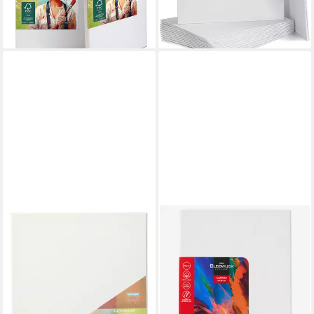
280g/m)
13,90 €
lieferbar - in 2-3 Werktagen bei dir
STYLEX SCHREIBWAREN
SPECTRUM
Leinwand Leinwand
Leinwand 3 Stück
bespannte Keilrahmen
Malerleinwand Leinwand
40x40cm
Keilrahmen
4,00 €
4,99 €
UVP
6,99 €
lieferbar - in 2-3 Werktagen bei dir
-29%