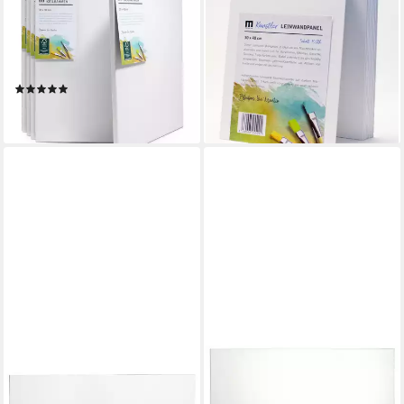
Leinwand, 5er-Set Leinwand
Leinwand, 10er-Set Malkarton
30x40cm (zum Bemalen,
Malpappe 30x40cm
Baumwolle, Keilrahmen,
(Leinwand auf Karton, 3mm
280g/m)
stark)
(1)
ab 24,90 €
ab 20,90 €
lieferbar - in 2-3 Werktagen bei dir
lieferbar - in 2-3 Werktagen bei dir
STYLEX SCHREIBWAREN
STYLEX SCHREIBWAREN
Maltuch Keilrahmen -
Leinwand Leinwand