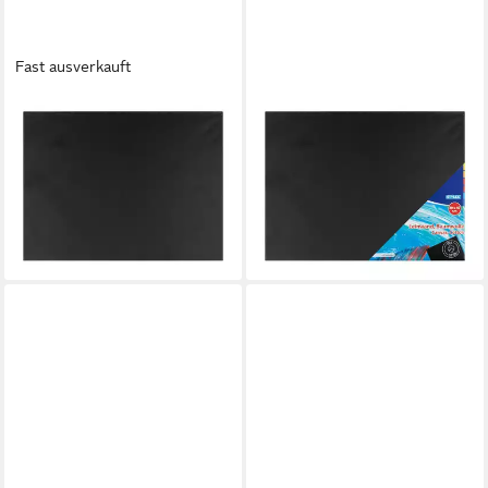
Fast ausverkauft
STYLEX SCHREIBWAREN
STYLEX SCHREIBWAREN
Leinwand 3x Leinwand /
Leinwand Leinwand /
bespannter Keilrahmen /
bespannter Keilrahmen /
Größe: 30x40cm / Farbe:
Größe: 30x40cm / Farbe:
schwarz
schwarz
8,99 €
4,00 €
lieferbar - in 2-3 Werktagen bei dir
lieferbar - in 2-3 Werktagen bei dir