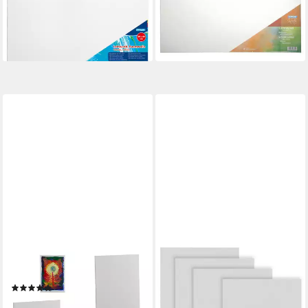
bespannt 30 x 40 cm weiß.
bespannte Keilrahmen
ab 2,49 €
40x60cm
lieferbar - in 2-3 Werktagen bei dir
4,99 €
lieferbar - in 2-3 Werktagen bei dir
RELAXDAYS
MAALEO
Leinwand 12er Set
Leinwand Malleinwand 4er
(4)
Set, ideal für pastose
24,99 €
UVP
39,99 €
Arbeiten, Strukturpasten und