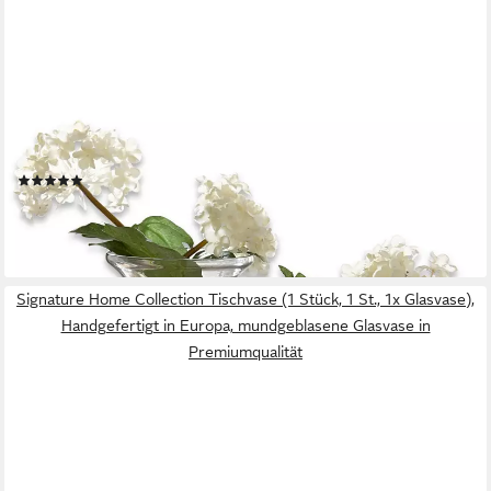
MIRABEAU
Tischvase Vase 2er Set Paimpont klar
(9)
19,95 €
UVP
22,95 €
-13%
lieferbar - in 4-5 Werktagen bei dir
Signature Home Collection Tischvase (1 Stück, 1 St., 1x Glasvase),
Handgefertigt in Europa, mundgeblasene Glasvase in
Premiumqualität