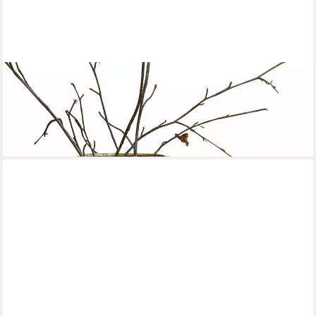
MIRABEAU
Tischvase Vase 2er Set Cezelle champagner
62,95 €
UVP
69,95 €
-10%
lieferbar - in 4-5 Werktagen bei dir