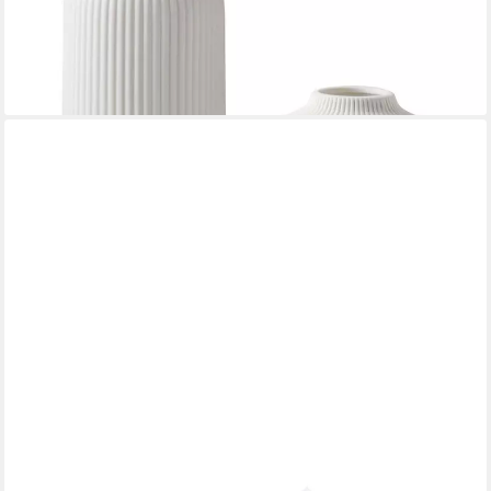
32,99 €
UVP
43,99 €
-25%
lieferbar - in 5-6 Werktagen bei dir
RELAXDAYS