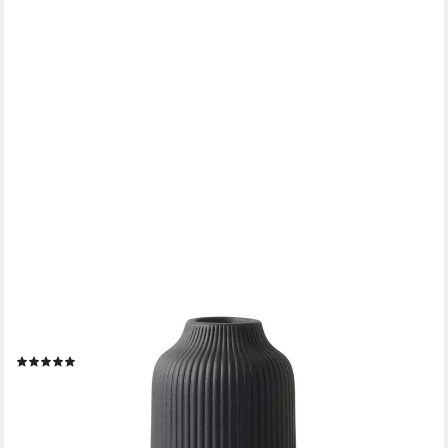
FLATURE
Tischvase Keramik Vase Schwarz mit Rillen - für Pampasgras
und Blumen
(5)
ab 15,99 €
UVP
23,99 €
-33%
lieferbar - in 5-6 Werktagen bei dir