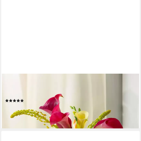
PRAKNU
Tischvase Keramik Vase Weiß Klein - Bauchige Form mit
Sandtextur (Einzeln, 1 St), Büro
(4)
14,49 €
UVP
22,29 €
-35%
lieferbar - in 2-3 Werktagen bei dir