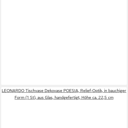
LEONARDO Tischvase Dekovase POESIA, Relief-Optik, in bauchiger
Form (1 St), aus Glas, handgefertigt, Höhe ca. 22,5 cm