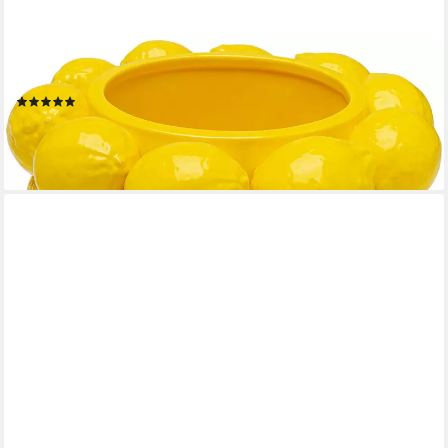
KARE DESIGN
Tischvase Vase Lemon Juice
(1)
ab 72,19 €
UVP
95,00 €
-24%
lieferbar - in 3-4 Werktagen bei dir