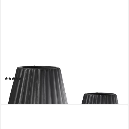
CASABLANCA BY GILDE
Tischvase 2tlg. Set Vase Piega schwarz H.17 cm (1 St), 2-teiliges
Set aus Porzellan, schwarz
(4)
25,16 €
UVP
29,95 €
-16%
lieferbar - in 2-3 Werktagen bei dir