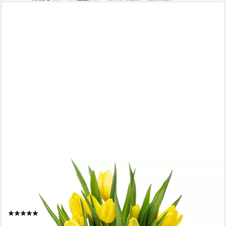
KONZEPT
Tischvase Glasvase geriffelt 18 cm hoch, Ø11 cm – stilvolle
Tischvase aus Glas (Set, 1 St), für Blumen, Tulpen & Deko im
Wohnzimmer oder Büro
(11)
ab 12,49 €