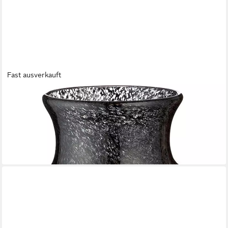
Fast ausverkauft
CASABLANCA BY GILDE
Tischvase Honduras, Dekovase (1 St), Vase aus durchgefärbtem
Glas, Höhe ca. 20,5 cm
ab 41,99 €
UVP
59,95 €
-30%
lieferbar - in 2-3 Werktagen bei dir