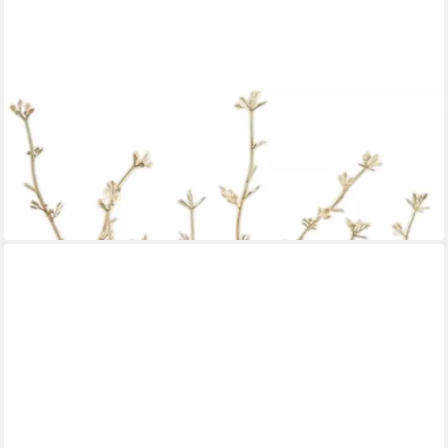
HOMSY BY ANA JOHNSON
Tischvase Floriva, 40x18,5cm, strukturierte, matte Oberfläche (1
St), hochwertige Keramik aus einer traditionellen
Manufaktur,Made in Europe
54,99 €
lieferbar - in 2-3 Werktagen bei dir