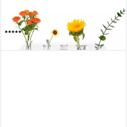
OSTWOLKE
Tischvase 16 Mini Glasvasen für Tischdeko kleine Vasen
Hochzeitsdeko (16 St)
(3)
27,99 €
lieferbar - in 2-3 Werktagen bei dir