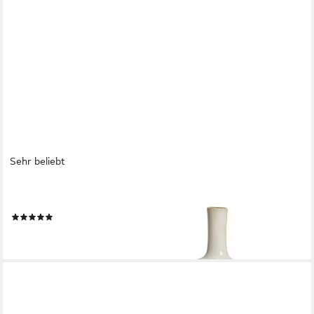
Sehr beliebt
MIRABEAU
Tischvase Vase 2er Set Kurys creme
(24)
31,95 €
lieferbar - in 4-5 Werktagen bei dir