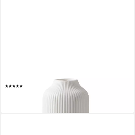
FLATURE
Tischvase Keramik Vase mit Rillen - für Pampasgras und Blumen
(17)
ab 15,99 €
UVP
23,99 €
-33%
lieferbar - in 5-6 Werktagen bei dir