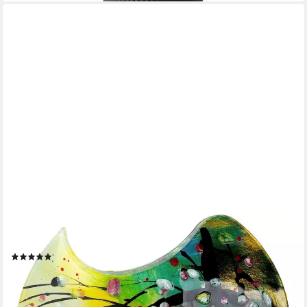
CASABLANCA BY GILDE
Tischvase Nicosia (1 St), dekorative Vase aus Glas, Blumenvase
(1)
ab 85,58 €
UVP
125,00 €
-32%
lieferbar - in 2-3 Werktagen bei dir