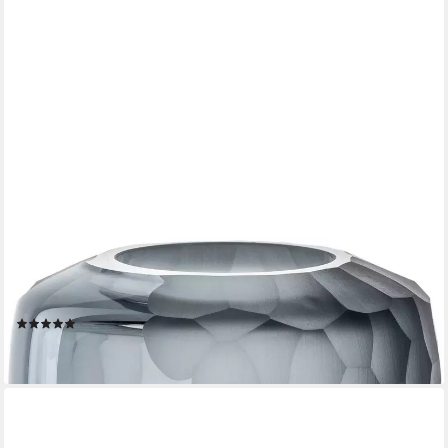
LEONARDO
Tischvase Dekovase BELLAGIO (1 St), aus Glas, anthrazitfarben,
handgefertigt
(4)
ab 37,67 €
lieferbar - in 4-5 Werktagen bei dir