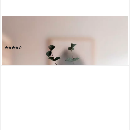
HOMSY BY ANA JOHNSON
Tischvase Floriva, 21x20cm, strukturierte, matte Oberfläche (1
St), hochwertige Keramik aus einer traditionellen
Manufaktur,Made in Europe
(1)
44,95 €
lieferbar - in 2-3 Werktagen bei dir