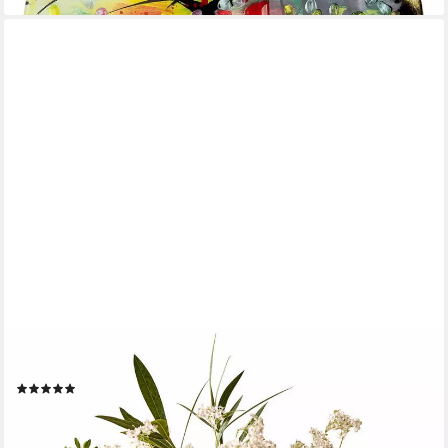
MIRABEAU
Tischvase Vase Champs antikgrau
(1)
87,95 €
lieferbar - in 4-5 Werktagen bei dir