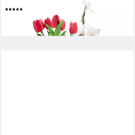
Tischvase Vasen aus Glas in 4 Größen (4er Set, 4 St)
(2)
19,99 €
UVP
39,99 €
-50%
lieferbar - in 2-3 Werktagen bei dir