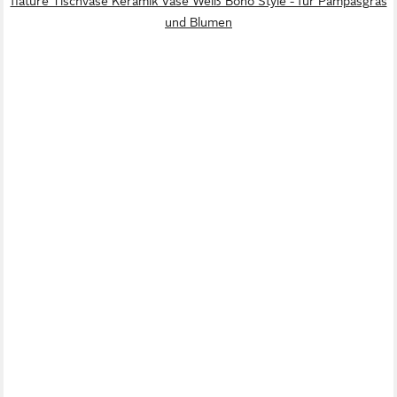
flature Tischvase Keramik Vase Weiß Boho Style - für Pampasgras
und Blumen