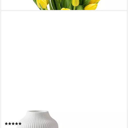
lieferbar - in 3-4 Werktagen bei dir
FLATURE
Tischvase Keramik Vase 2er-Set mit Rillen - für Pampasgras und
Blumen
(1)