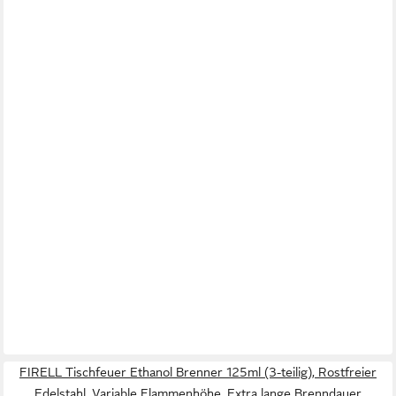
FIRELL Tischfeuer Ethanol Brenner 125ml (3-teilig), Rostfreier
Edelstahl, Variable Flammenhöhe, Extra lange Brenndauer