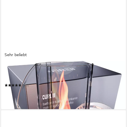
Sehr beliebt
FIRELL
Tischfeuer Ethanol Tischkamin Indoor & Outdoor Echtfeuer-
Dekokamin
(36)
44,90 €
UVP
69,90 €
-36%
in 2-3 Werktagen bei dir