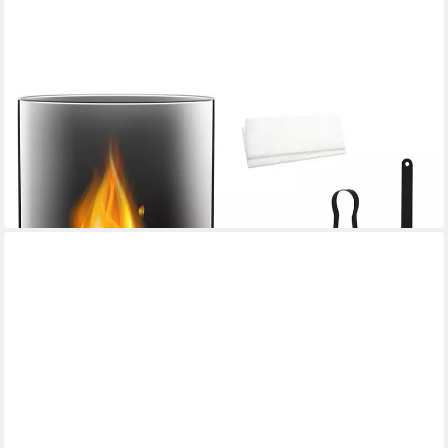
TABLETOP
Tischfeuer Tischfeuer Tischkamin Bioethanol Kamin mit Glas
Dekosteinen Schwarz
39,99 €
UVP
69,99 €
-43%
in 3-4 Werktagen bei dir