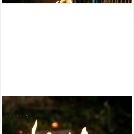
GRAURAUM
Tischfeuer 'Theo' Ethanol Tischkamin
(7)
79,00 €
in 2-3 Werktagen bei dir