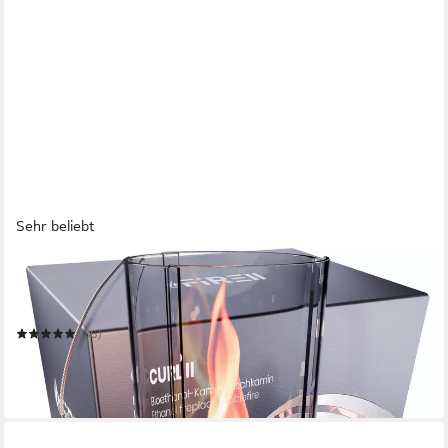
Sehr beliebt
FIRELL
Tischfeuer Ethanol Tischkamin Indoor & Outdoor Echtfeuer-
Dekokamin
(36)
44,90 €
UVP
69,90 €
-36%
in 2-3 Werktagen bei dir