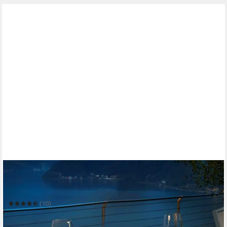
FIVMEN
Tischfeuer Ethanol Tischkamin Indoor Outdoor Eckig/Rund
Kamin Tischfeuerstelle
(10)
25,99 €
UVP
45,99 €
-43%