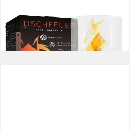
FLAMMENFUCHS
Tischfeuer in edler Holzoptik, Bio-Ethanol Tischkamin
(2)
39,99 €
UVP
59,99 €
-33%
in 4-5 Werktagen bei dir