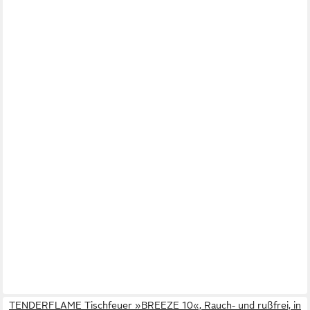
TENDERFLAME Tischfeuer »BREEZE 10«, Rauch- und rußfrei, in