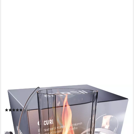
FIRELL
Tischfeuer Ethanol Tischkamin Indoor & Outdoor Echtfeuer-
Dekokamin
(16)
59,90 €
UVP
89,90 €
-33%
in 2-3 Werktagen bei dir