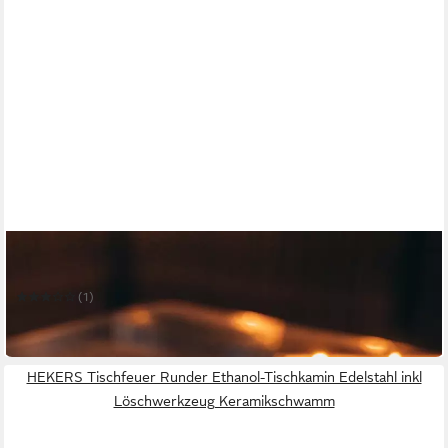
GRAURAUM
Tischfeuer 'Tilda' Ethanol Tischkamin
(1)
49,00 €
in 2-3 Werktagen bei dir
HEKERS Tischfeuer Runder Ethanol-Tischkamin Edelstahl inkl
Löschwerkzeug Keramikschwamm