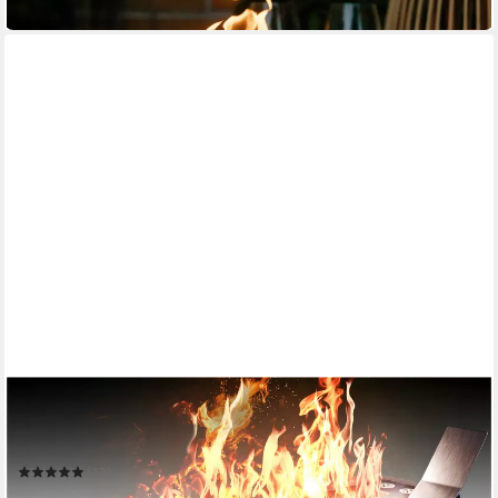
in 2-3 Werktagen bei dir
FIRELL
Tischfeuer Ethanol Tischkamin Indoor & Outdoor Echtfeuer-
Dekokamin
(13)
59,90 €
UVP
79,90 €