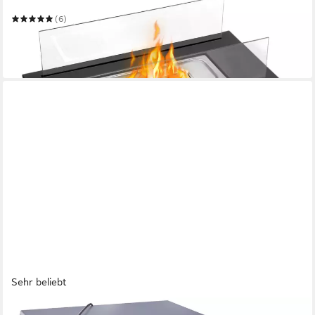
Tragbare Dekokamin
(6)
ab 26,99 €
UVP
45,99 €
-41%
in 4-5 Werktagen bei dir
Sehr beliebt
FIRELL