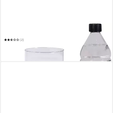
TENDERFLAME
Tischfeuer Lilly
(2)
47,26 €
UVP
69,95 €
-32%
in 6-8 Werktagen bei dir