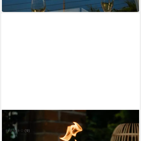
in 4-5 Werktagen bei dir
GRAURAUM
Tischfeuer 'Tillmann' Ethanol Tischkamin
(9)
139,90 €