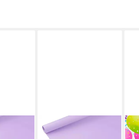
STAR
Gesc
5,99