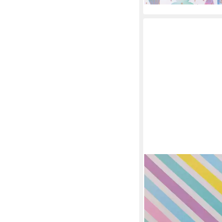
STAR
Geschenkpapier
5,39 €
(2,70 €/ 1 m)
in 4-5 Werktagen bei dir