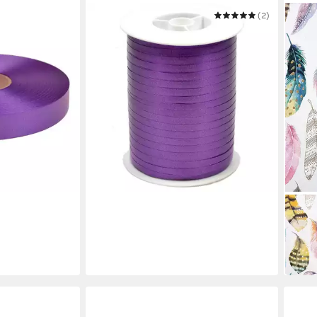
STAR
(2)
Geschenkband
ab 5,89 €
(0,01 €/ 1 m)
in 4-5 Werktagen bei dir
STAR
Gesc
5,69
(2,85 
in 4-5