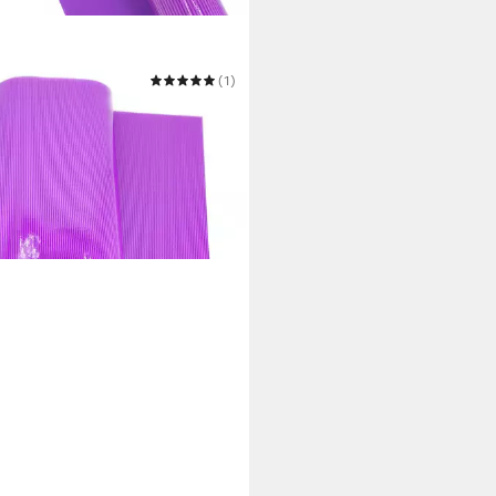
(1)
henkpapier
 €
€/ 1 m)
 Werktagen bei dir