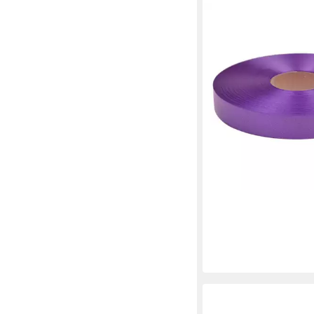
STAR
Geschenkband
ab 3,09 €
(0,03 €/ 1 m)
in 4-5 Werktagen bei dir