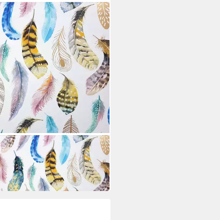
henkpapier
 €
€/ 1 m)
 Werktagen bei dir