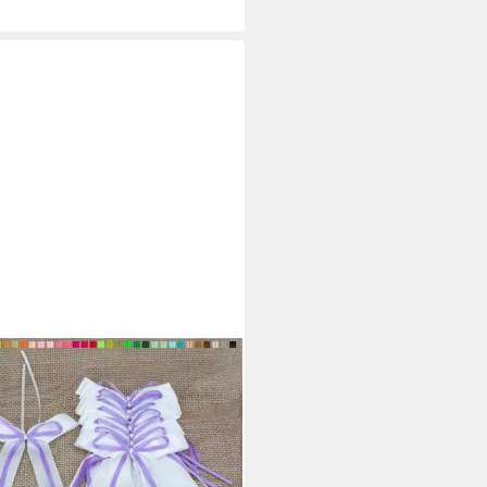
TIVERY
henkband
 €
€/ 1 Stk)
 Werktagen bei dir