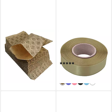
MADDMA
MADDMA
Geschenkpapier Papiertüten
Geschenkband 20m
mit Ornamentdruck 100 St.
Satinband beidseitig 24mm,
15 x 23 cm, naturfarben
Dekoband Geschenkband,
13,30 €
beige
(0,13 €/ 1 Stk)
(2)
lieferbar - in 3-4 Werktagen bei dir
8,75 €
(0,44 €/ 1 m)
lieferbar - in 3-4 Werktagen bei dir
+20