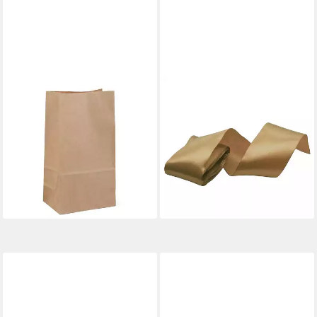
MADDMA
MADDMA
Geschenkpapier 25
Geschenkband 3m Satinband
Papiertüten aus Kraftpapier,
50mm Dekoband
naturfarben 9 x 17 x 6 cm
Geschenkband, beige
5,97 €
2,06 €
(0,24 €/ 1 Stk)
(0,69 €/ 1 m)
lieferbar - in 3-4 Werktagen bei dir
lieferbar - in 3-4 Werktagen bei dir
+2