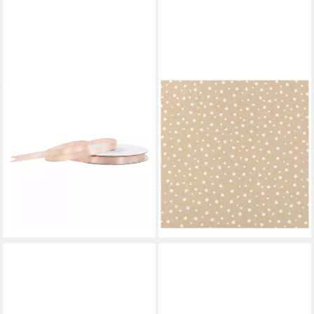
CREATIVERY
MADDMA
Geschenkband, Satinband
Geschenkpapier 3 Rolle
6mm x 25m Rolle Sand Beige
Geschenkpapier für
1,59 €
Weihnachten natur 0,7x2m
(0,06 €/ 1 m)
Dekopapier, Weihnachten 3
lieferbar - in 3-4 Werktagen bei dir
6,69 €
(1,59 €/ 1 qm)
lieferbar - in 3-4 Werktagen bei dir