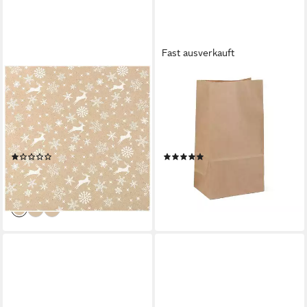
Fast ausverkauft
MADDMA
MADDMA
Geschenkpapier 1 Rolle
Geschenkpapier 50
Geschenkpapier für
Papiertüten aus Kraftpapier,
Weihnachten natur 0,7x2m
naturfarben 25 x 32.7 x 14
Dekopapier, Weihnachten 1
cm
(2)
(1)
2,78 €
24,72 €
(1,99 €/ 1 qm)
(0,49 €/ 1 Stk)
lieferbar - in 3-4 Werktagen bei dir
lieferbar - in 3-4 Werktagen bei dir