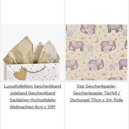
NEXT
STAR
Geschenkpapier Herz
Geschenkpapier,
Geschenktasche und Karte im
Geschenkpapier Elefant mit
Set, (1St)
Baby 70cm x 2m Rolle Mond
6,00 €
& Sterne Motiv
lieferbar - in 2-3 Werktagen bei dir
5,99 €
(3,00 €/ 1 m)
lieferbar - in 3-4 Werktagen bei dir
LuxusKollektion Geschenkband
Star Geschenkpapier,
Juteband Geschenkband
Geschenkpapier Tierfell /
Sackleinen Hochzeitdeko
Dschungel 70cm x 2m, Rolle
Weihnachten 8cm x 10M