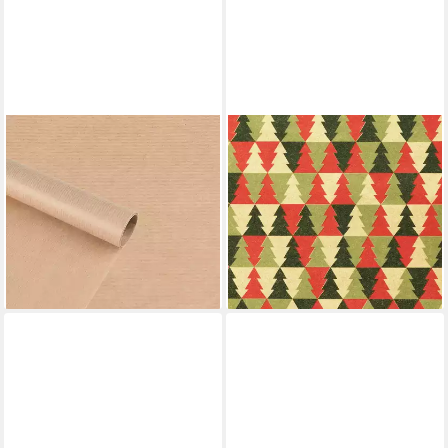
MADDMA
STAR
Geschenkpapier 1 Rolle
Geschenkpapier,
Geschenkpapier gestreift
Geschenkpapier
Dekopapier
Weihnachtsbäume 70cm x 2m
Verpackungspapier, natur
Rolle Grün / Rot / Natur
3,09 €
5,89 €
(1,98 €/ 1 qm)
(2,95 €/ 1 m)
lieferbar - in 3-4 Werktagen bei dir
lieferbar - in 3-4 Werktagen bei dir