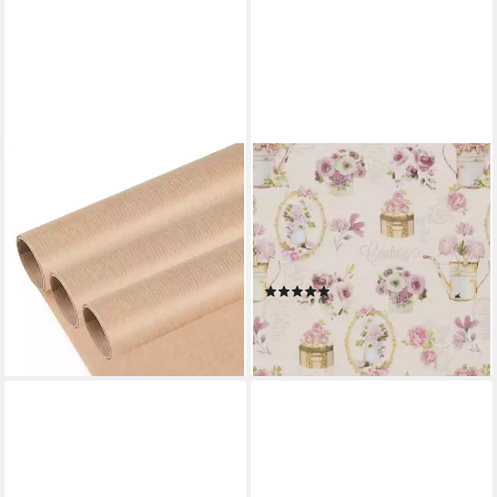
MADDMA
STAR
Geschenkpapier 3 Rollen
Geschenkpapier,
Geschenkpapier gestreift
Geschenkpapier Gießkannen
Dekopapier
mit Blumen 70cm x 2m Rolle
Verpackungspapier, natur
rosa / beige
(1)
7,93 €
5,19 €
(1,69 €/ 1 qm)
lieferbar - in 3-4 Werktagen bei dir
(2,60 €/ 1 m)
lieferbar - in 3-4 Werktagen bei dir