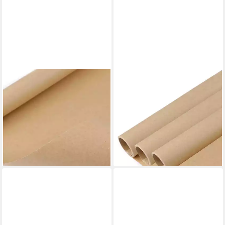
MADDMA
MADDMA
Geschenkpapier 1 Rolle
Geschenkpapier 3 Rollen
Geschenkpapier natur
Kraftpapier Geschenkpapier
Dekopapier
Dekopapier
Verpackungspapier, natur
Verpackungspapier, natur
2,78 €
6,81 €
(1,99 €/ 1 qm)
(1,62 €/ 1 qm)
lieferbar - in 3-4 Werktagen bei dir
lieferbar - in 3-4 Werktagen bei dir