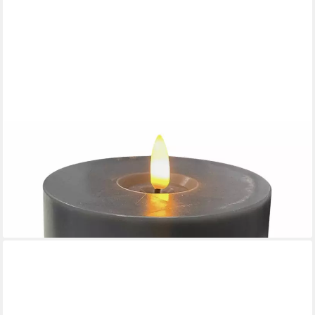
COUNTRYFIELD
LED-Kerze (1-tlg), Teelicht Outdoor XXL grau 3D-Flamme 6/18h
Timer
8,48 €
lieferbar - in 4-5 Werktagen bei dir