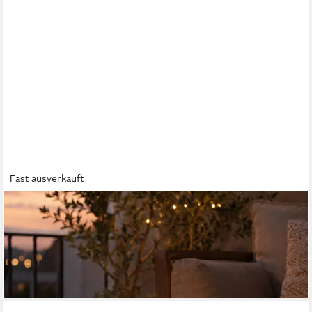
Fast ausverkauft
MARELIDA
LED-Kerze XXL LED Kerze für Außen Outdoorkerze H: 32,5cm
D: 10cm Timer Sensor, LED Classic, warmweiß (2100K bis
3000K)
20,39 €
lieferbar - in 2-3 Werktagen bei dir