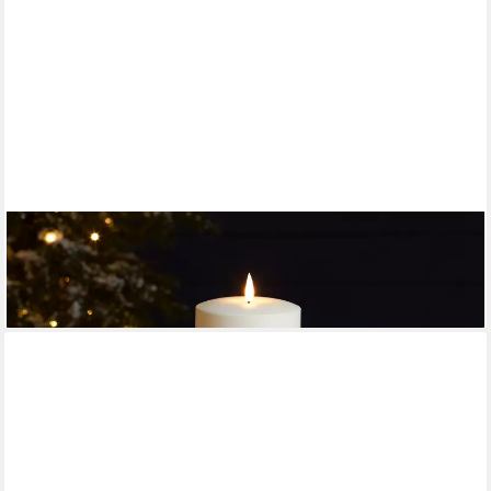
LIGHTS4FUN
LED-Kerze TruGlow® LED Outdoor Kerze 30 x 10cm
29,99 €
lieferbar - in 3-4 Werktagen bei dir