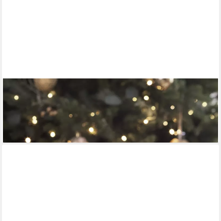
LIGHTS4FUN
LED-Kerze TruGlow® LED Kerzen Echtwachs Trio mit
Wachstropfen mit Fernbedienung
29,99 €
lieferbar - in 3-4 Werktagen bei dir