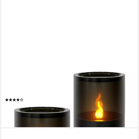
OZAVO
LED-Kerze 2er Set Flammenlose LED Kerzen flackernde
Flammenkerze, Dekorative Kerzen für Zimmer, Partys und
Weihnachtsdekoration
(13)
13,99 €
UVP
39,99 €
-65%
lieferbar - in 4-5 Werktagen bei dir