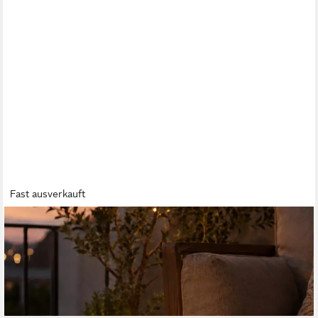
Fast ausverkauft
MARELIDA
LED-Kerze XXL LED Kerze für Außen Outdoorkerze H: 37,5cm
D: 10cm Timer Sensor, LED Classic, warmweiß (2100K bis
3000K)
23,09 €
lieferbar - in 2-3 Werktagen bei dir