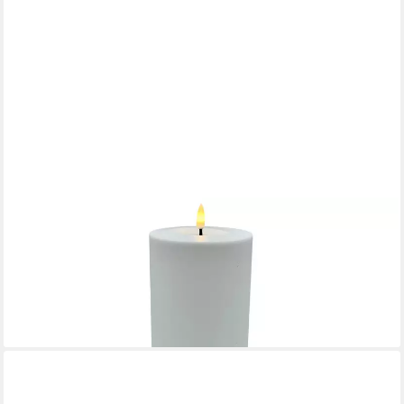
COUNTRYFIELD
LED-Kerze (1-tlg), XXL weiß Außen 6/18h Timer 3D-Flamme
10x37,5cm
11,31 €
lieferbar - in 4-5 Werktagen bei dir