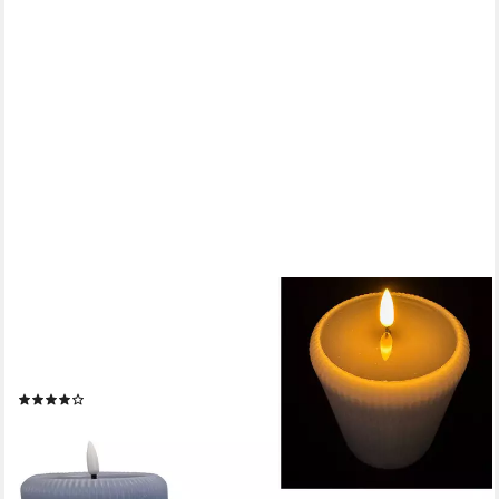
ONLINE-FUCHS
LED-Kerze 3 moderne LED Stumpenkerzen XL mit spiegelnder
Flamme und Timer (aus Echtwachs gefertigt, in Grün, Grau, Blau
und Pflaume), im modernen Rillendesign gehalten
(5)
22,22 €
UVP
39,99 €
-44%
lieferbar - in 2-3 Werktagen bei dir