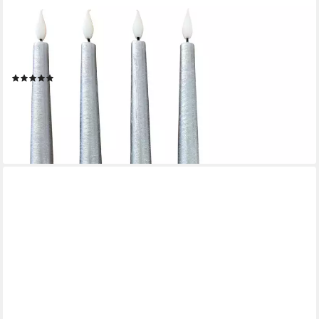
ONLINE-FUCHS
LED-Kerze 4 LED Stabkerzen aus Echtwachs im Set mit Touch &
Timer (Metallic Rot, Weiß, Silberblau, Champagner, Berry, 25 cm
groß), realistisch flackernde Flamme - 584
(10)
24,44 €
UVP
39,99 €
-39%
lieferbar - in 2-3 Werktagen bei dir