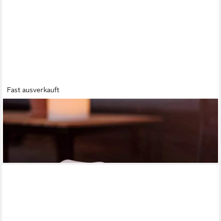
Fast ausverkauft
STAR TRADING
LED-Kerze LED XXL Kerze Flamme Kunststoff flackernd
H:30cm für Balkon Terrasse
33,89 €
lieferbar - in 3-4 Werktagen bei dir