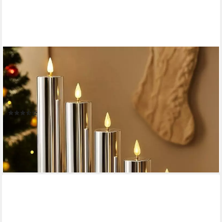
ONLINE-FUCHS
LED-Kerze 5er Set LED Kerzen XL mit 6-Stunden Timer und
Hochglanz Oberfläche (realistische Acrylflamme, in den Farben
Silber, Gold, Rosé, Grün, Rot und Taubenblau), Outdoor geeignet
- Deko für Herbst, Winter und Weihnachten
(13)
27,77 €
UVP
44,99 €
-38%
lieferbar - in 2-3 Werktagen bei dir