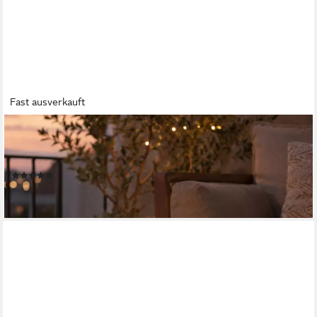
Fast ausverkauft
MARELIDA
LED-Kerze XXL LED Kerze für Außen Outdoorkerze H: 27,5cm
D: 10cm Timer Sensor, LED Classic
(3)
17,99 €
lieferbar - in 2-3 Werktagen bei dir