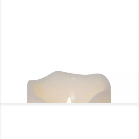
STAR TRADING
LED-Kerze XXL Kerze Kunststoff flackernd H:20cm für Balkon
Terrasse Garten weiß
29,79 €
lieferbar - in 3-4 Werktagen bei dir