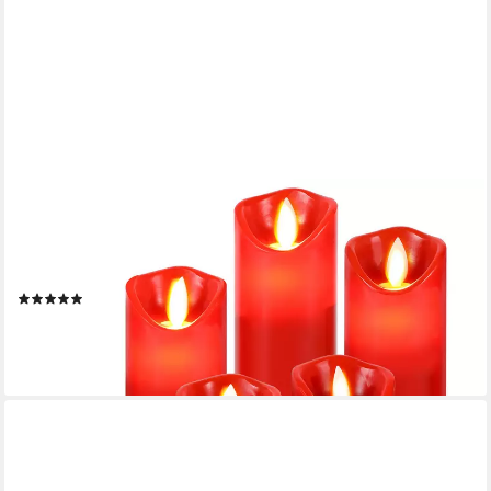
CLANMACY
LED-Kerze 5X LED Kerzen Stumpenkerzen aus Echtwachs mit
Docht verschiedene Höhen (5-tlg., mit Fernbedienung Timer), Φ
5,3cm x H. 13 / 14 / 16 / 18 / 20 cm
(10)
19,99 €
UVP
58,99 €
-66%
lieferbar - in 5-6 Werktagen bei dir