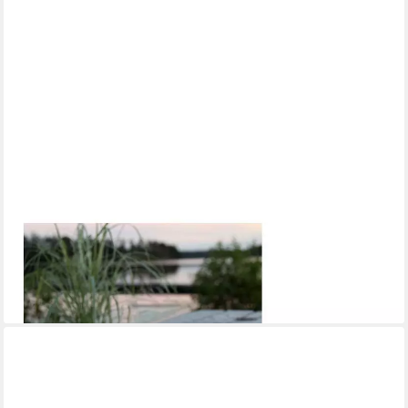
STAR TRADING
LED-Kerze XXL LED-Wachsteelicht, imitiert Feuer, mit Timer,
warmweiß
19,79 €
lieferbar - in 3-4 Werktagen bei dir