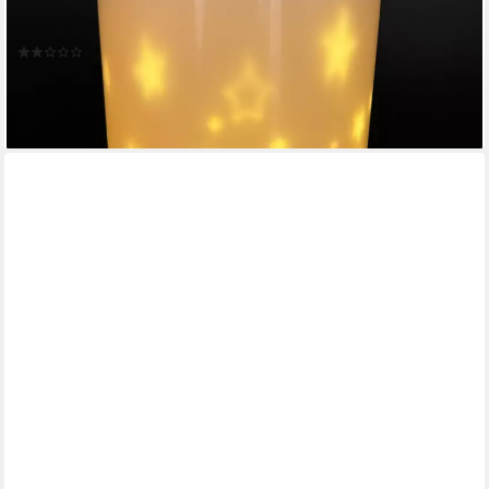
Timerfunktion, Bodenkerze (20 cm groß, Weiß, Creme), Outdoor
geeignet
(1)
19,99 €
UVP
35,99 €
-44%
lieferbar - in 2-3 Werktagen bei dir