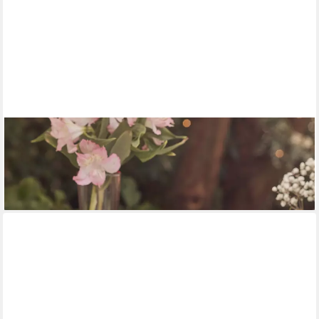
LIGHTS4FUN
LED-Kerze TruGlow® LED Kerzen Echtwachs Trio rosa mit
Fernbedienung
29,99 €
lieferbar - in 3-4 Werktagen bei dir