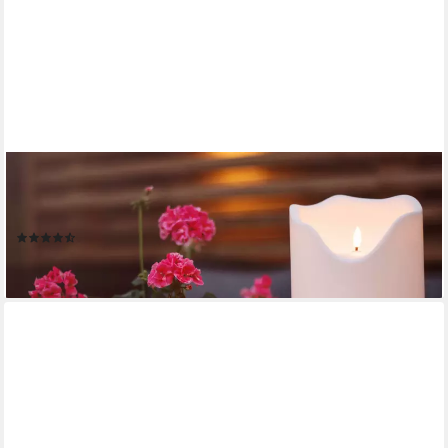
STAR TRADING
LED-Kerze XXL Kerze Kunststoff flackernd H:40cm für Balkon
Terrasse Garten weiß
(3)
39,79 €
lieferbar - in 3-4 Werktagen bei dir