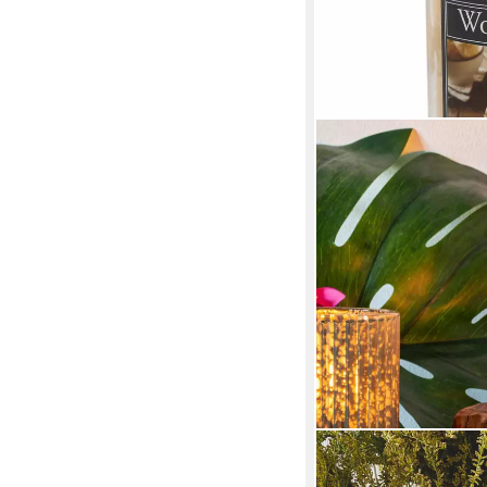
WOODBRIDGE
Duftkerze Woodbridge