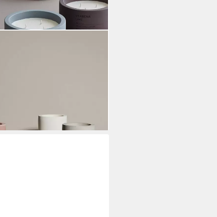
Duftkerze aus natürlichem
türliche Duftkerze, Beton-Optik
i dir