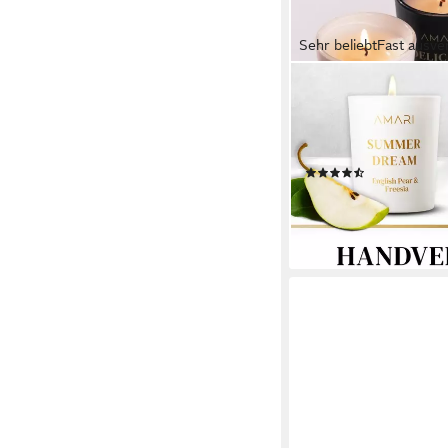
Sehr beliebt
Fast ausve
AMARI
Duftkerze Geschenkse
4-tlg), Geschenk Frau
Geburtstag, Jahresta
(22)
24,90 €
UVP
34,90 €
-29%
lieferbar - in 2-3 Werktag