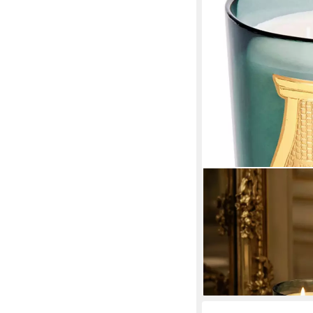
CIRE TRUDON
Duftkerze FIGUERIE Sc
Brenndauer 800g (1-tl
Frankreich
265,95 €
UVP
450,00 €
-41%
lieferbar - in 2-3 Werktag