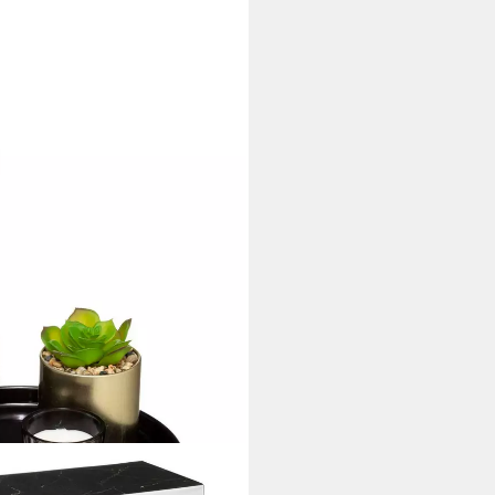
NTÉRIEUR
EGETAL, Rose und Patchouli