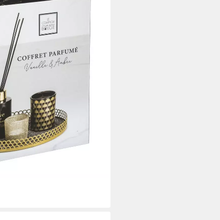
i dir