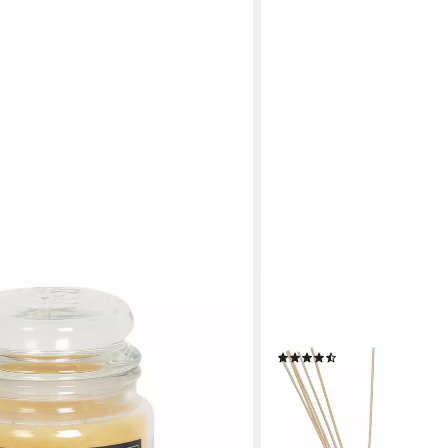
ATMOSPHERA CRÉATEUR D'I
Duftkerze Kerzenhalter un
dekorativem Akzent (Raum
(3)
28,99 €
UVP
40,99 €
-29%
lieferbar - in 2-3 Werktagen be