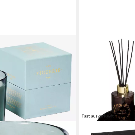
Fast ausverkauft
ATMOSPHERA CRÉATEUR D'I
Duftkerze Geschenk-Set V