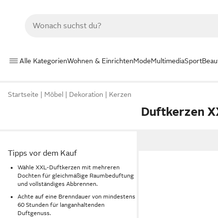
Alle Kategorien
Wohnen & Einrichten
Mode
Multimedia
Sport
Beau
Startseite
Möbel
Dekoration
Kerzen
Duftkerzen X
Tipps vor dem Kauf
Wähle XXL-Duftkerzen mit mehreren
Dochten für gleichmäßige Raumbeduftung
und vollständiges Abbrennen.
Achte auf eine Brenndauer von mindestens
60 Stunden für langanhaltenden
Duftgenuss.