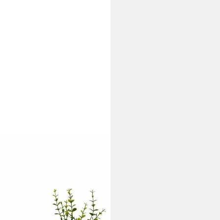
NTÉRIEUR
d Weihrauch, Holzteller mit
duft, Dekokerze)
i dir