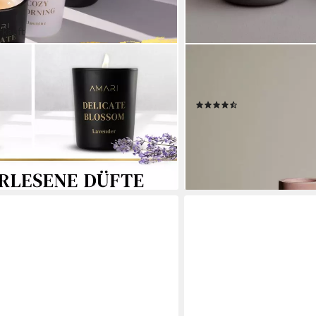
rkauft
BLOMUS
t Kerzen im Glas Geschenkbox (Set,
Duftkerze -FRAGA- Beton-
en, Valentinstag, Weihnachten,
Sojawachs, Hochwertig, Na
(12)
g
ab 8,95 €
UVP
16,50 €
-46%
lieferbar - in 2-3 Werktagen be
en bei dir
+6