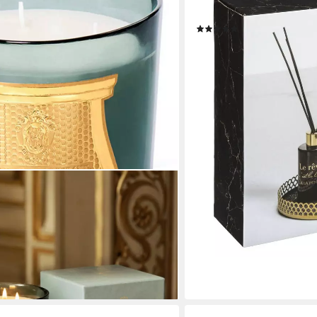
(Raumduft, Dekokerze)
(1)
29,99 €
UVP
38,99 €
-23%
lieferbar - in 2-3 Werktagen be
hloss Versailles Duft Kerze 120 Std
g), Handgefertigt in der Normandie,
en bei dir