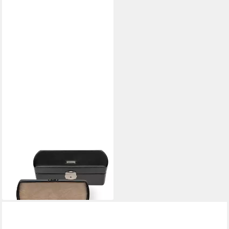
WINDROSE
Uhrenbox Merino
69,00 €
lieferbar - in 2-3 Werktagen bei dir