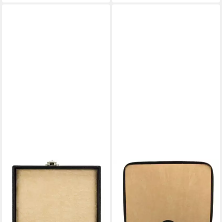
WINDROSE
WINDROSE
Uhrenbox Beluga,
Uhrenbox Beluga, 803861.08,
803860.08,
Uhrenaufbewahrung,
Uhrenaufbewahrung,
Uhrenetui, max.Ø Uhren
Uhrenetui, Uhrenzubehör,
34mm,Armbanduhr,Geschenkid