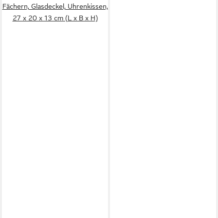
Fächern, Glasdeckel, Uhrenkissen,
27 x 20 x 13 cm (L x B x H)