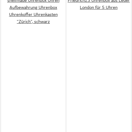
shelfmade Uhrenbox Uhren
Friedrich23 Uhrenbox aus Leder
Aufbewahrung Uhrenbox
London für 5 Uhren
Uhrenkoffer Uhrenkasten
"Zürich", schwarz