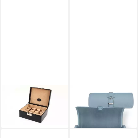
WINDROSE
WINDROSE
Schmuckkoffer Watch Safe
Uhrenrolle Marvella
ab 62,76 €
Box
lieferbar - in 2-3 Werktagen bei dir
89,00 €
lieferbar - in 2-3 Werktagen bei dir