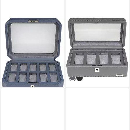
WINDROSE
WINDROSE
Uhrenbox Tempora,
Uhrenbox Tempora,
804011.05, Aufbewahrung,
804020.07, Aufbewahrung,
Uhrenkasten, Ø max.40mm,
Uhrenkasten, Ø max.40mm,
Armbanduhr, Geschenkidee
Armbanduhr, Geschenkidee
ab 132,61 €
ab 88,11 €
UVP
149,00 €
UVP
99,00 €
-11%
-11%
lieferbar - in 2-3 Werktagen bei dir
lieferbar - in 2-3 Werktagen bei dir