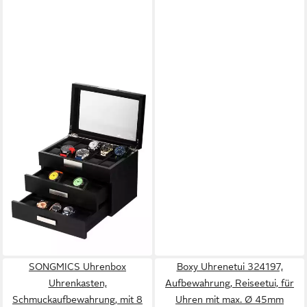
ROTHENSCHILD
Uhrenbox Rothenschild
Uhrenbox RS-2350-30BL für
30 Uhren black
119,00 €
lieferbar - in 2-3 Werktagen bei dir
SONGMICS Uhrenbox
Boxy Uhrenetui 324197,
Uhrenkasten,
Aufbewahrung, Reiseetui, für
Schmuckaufbewahrung, mit 8
Uhren mit max. Ø 45mm