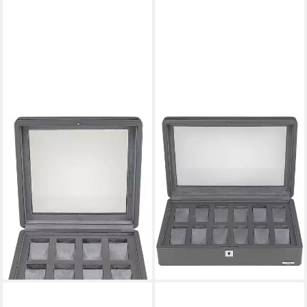
WINDROSE
WINDROSE
Uhrenbox Tempora,
Uhrenbox Tempora,
804021.07, Aufbewahrung,
804022.07, Aufbewahrung,
Uhrenkasten, Ø max.40mm,
Uhrenkasten, Ø max.40mm,
Armbanduhr, Geschenkidee
Armbanduhr, Geschenkidee
ab 150,41 €
ab 150,41 €
UVP
169,00 €
UVP
169,00 €
-11%
-11%
lieferbar - in 2-3 Werktagen bei dir
lieferbar - in 2-3 Werktagen bei dir