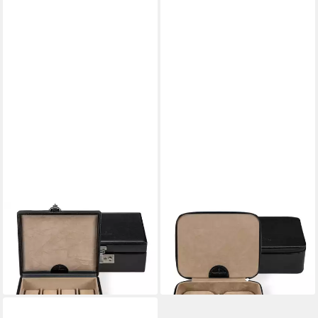
WINDROSE
WINDROSE
Uhrenbox Uhrenkoffer
Uhrenbox Uhrenkoffer
(Beluga)
(Beluga)
109,00 €
65,00 €
lieferbar - in 2-3 Werktagen bei dir
lieferbar - in 2-3 Werktagen bei dir