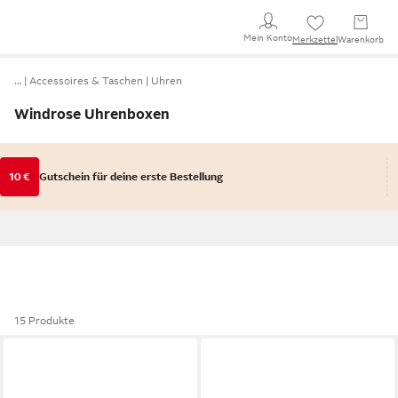
Mein Konto
Merkzettel
Warenkorb
…
Accessoires & Taschen
Uhren
Windrose Uhrenboxen
10 €
Gutschein für deine erste Bestellung
15 Produkte