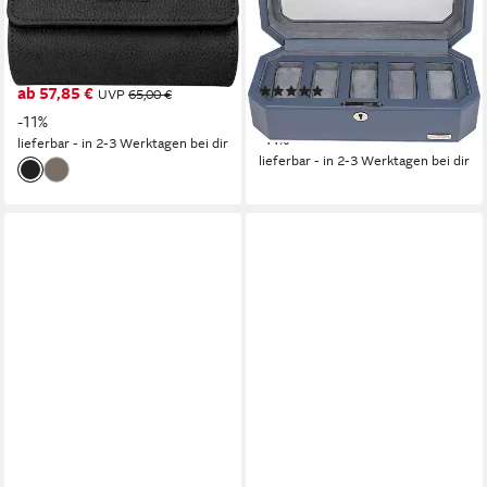
804001.09, Aufbewahrung,
804010.05, Aufbewahrung,
Uhrenkasten, Ø max.50mm,
Uhrenkasten, Ø max.40mm,
Armbanduhr, Geschenkidee
Armbanduhr, Geschenkidee
(1)
ab 57,85 €
UVP
65,00 €
ab 97,01 €
UVP
109,00 €
-11%
-11%
lieferbar - in 2-3 Werktagen bei dir
lieferbar - in 2-3 Werktagen bei dir