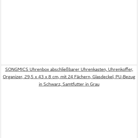
SONGMICS Uhrenbox abschließbarer Uhrenkasten, Uhrenkoffer,
Organizer, 29,5 x 43 x 8 cm, mit 24 Fächern, Glasdeckel, PU-Bezug
in Schwarz, Samtfutter in Grau