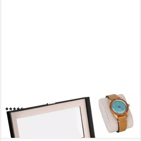
SHELFMADE
Uhrenbox Uhren Aufbewahrung Uhrenbox Uhrenkoffer
Uhrenkasten "Zürich", schwarz
(9)
24,95 €
lieferbar - in 4-5 Werktagen bei dir