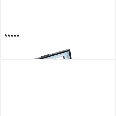
FRIEDRICH23
Uhrenbox Bond mit Glasdeckel für 4 Uhren
(1)
49,95 €
lieferbar - in 3-4 Werktagen bei dir