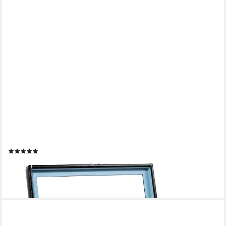
FRIEDRICH23
Uhrenbox Bond mit Glasdeckel für 10 Uhren
(1)
89,95 €
lieferbar - in 3-4 Werktagen bei dir