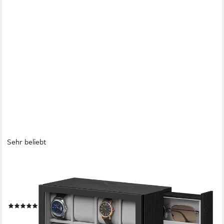
Sehr beliebt
SONGMICS
Uhrenbox 6/12 Fächer, Uhrenkasten, mit Stauraum für
Sonnenbrille und Schmuck, Geschenkidee, großes Sichtfenster,
stehende Box, Massivholzfurnier
(20)
56,64 €
UVP
94,28 €