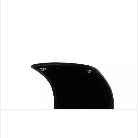
GENTLEMEN'S
Uhrenbox Echtleder Watchbox - mit weichem Innenfutter, 100%
handgefertigt, ideal auch als Geschenk
59,90 €
lieferbar - in 4-5 Werktagen bei dir