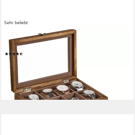
Sehr beliebt
SONGMICS
Uhrenbox Uhrenkasten, Schmuckaufbewahrung, mit 8 Fächern,
Glasdeckel, Uhrenkissen, 27 x 20 x 13 cm (L x B x H)
(62)
ab 23,99 €
UVP
48,41 €
-50%
lieferbar - in 5-6 Werktagen bei dir