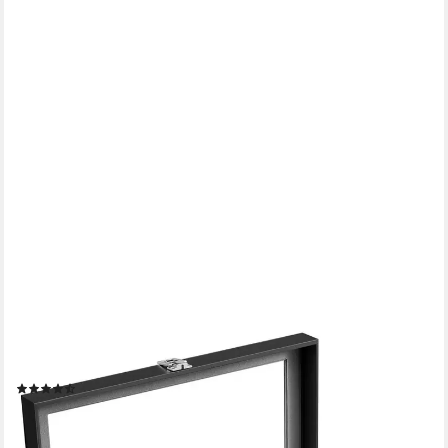
SONGMICS
Uhrenbox 12 Fächern, Uhrenkasten, Premium-Uhrenschatulle,
20,2 x 30,2 x 7,8 cm, mit 14 Fächern, Glasdeckel, Geschenkidee
(61)
21,99 €
UVP
28,99 €
-24%