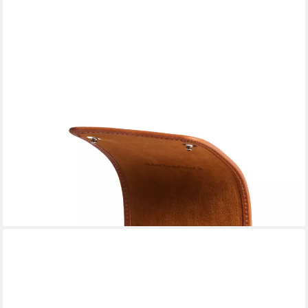
GENTLEMEN'S
Uhrenbox Echtleder Watchbox - mit weichem Innenfutter, 100%
handgefertigt, ideal auch als Geschenk
59,90 €
lieferbar - in 4-5 Werktagen bei dir