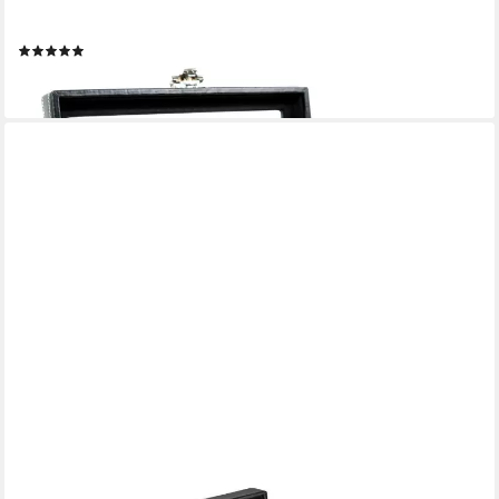
FRIEDRICH23
Uhrenbox aus Leder London mit Glasdeckel für 10 Uhren
(1)
139,95 €
lieferbar - in 3-4 Werktagen bei dir
SHELFMADE