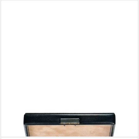
SELVA TECHNIK
Uhrenbox Sammleretui mit 12 Fächern mit Schloss –
ECHTLEDER – Maß: 35 x 35 mm
88,99 €
lieferbar - in 4-5 Werktagen bei dir