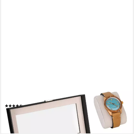
SHELFMADE
Uhrenbox Uhren Aufbewahrung Uhrenbox Uhrenkoffer
Uhrenkasten "Zürich", schwarz
(9)
24,95 €
lieferbar - in 4-5 Werktagen bei dir