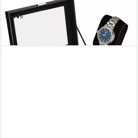
Uhrenbox Uhren Aufbewahrungskiste Uhrenbox Uhrenkoffer
Uhrenkasten für 20 Uhren
(9)
34,95 €
lieferbar - in 4-5 Werktagen bei dir