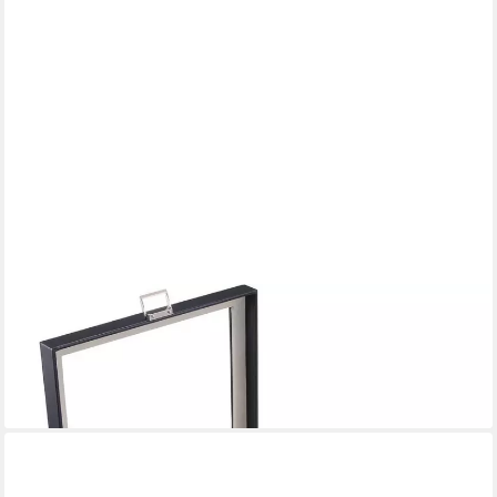
LUXUSKOLLEKTION
Uhrenbox Uhrenbox Uhrenschatulle Glasdeckel 2 Ebenen 10-
Slot Schwarz
79,95 €
lieferbar - in 6-7 Werktagen bei dir