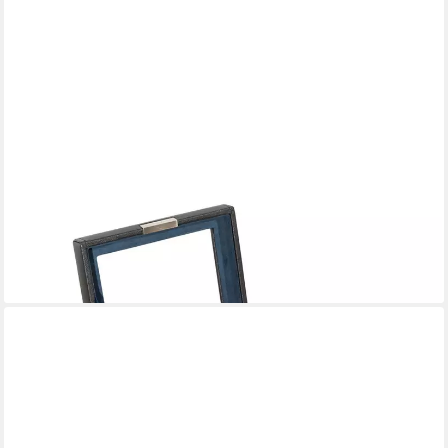
FRIEDRICH23
Uhrenbox Bond Cross Grain mit Glasdeckel für 6 Uhren
69,95 €
lieferbar - in 3-4 Werktagen bei dir