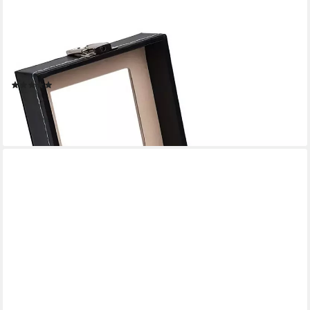
SINOBA
Uhrenbox Uhrenkoffer Uhrenbox für Uhrensammlung in Leder-
Optik Echtglas-Fenster
(11)
ab 9,95 €
20,95 €
-53%
lieferbar - in 3-4 Werktagen bei dir