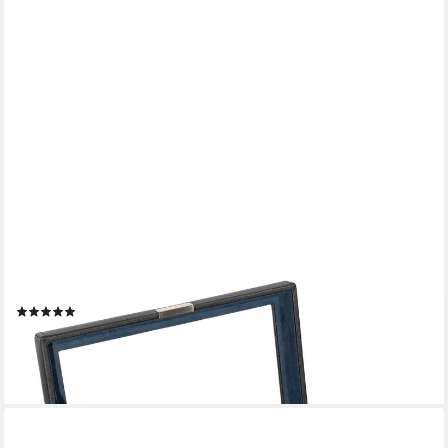
FRIEDRICH23
Uhrenbox Bond Cross Grain für 10 Uhren
(1)
89,95 €
lieferbar - in 3-4 Werktagen bei dir