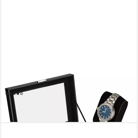
SHELFMADE
Uhrenbox Uhren Aufbewahrungskiste Uhrenbox Uhrenkoffer
Uhrenkasten für 20 Uhren
(9)
34,95 €
lieferbar - in 4-5 Werktagen bei dir