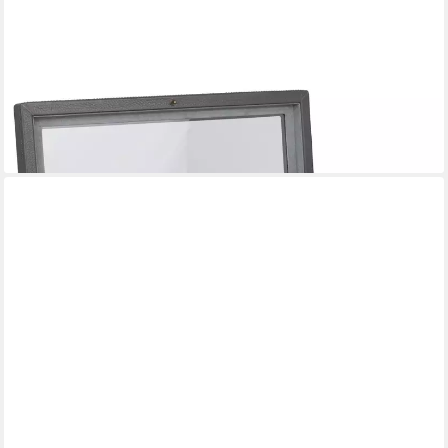
FRIEDRICH23
Uhrenbox aus Leder Dynasty, Scharniere und Schloss aus
gebürsteter Messing-Legierung
299,95 €
lieferbar - in 3-4 Werktagen bei dir