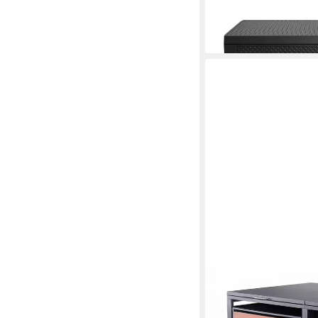
39,00 €
in 5-6 Werktagen bei dir
ALBATROS INTERNATIO
Mülltonnenbox Müllton
240L, für Zwei Tonne