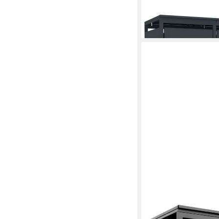
640,95 €
UVP
1.289,95 
-50%
in 2-3 Werktagen bei dir
ESTEXO
Mülltonnenbox Müllbo
Anthrazit mit Holzdek