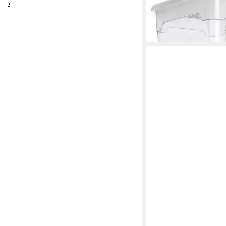
›
-34%
in 2-3 Werktagen bei dir
ESTEXO
Mülltonnenbox Müllbo
Anthrazit Box Soft-Cl