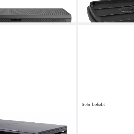
34,95 €
UVP
49,95 €
-30%
in 2-3 Werktagen bei dir
Sehr beliebt
NAL
SONGMICS
nenbox 2er Holzdekor, 120L bis
Aufbewahrungsbox Aufbew
n
Ordnungsboxen, Organize