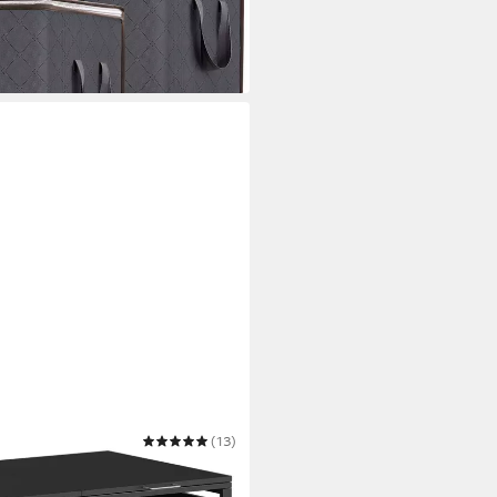
(13)
 aus verzinktem Stahl