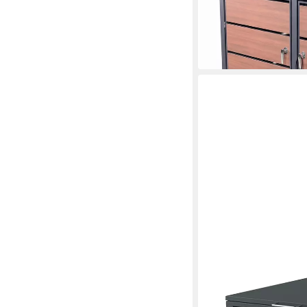
ab 379,00 €
UVP
399,0
-5%
in 2-3 Werktagen bei dir
STEELSØN
Mülltonnenbox Diorus 