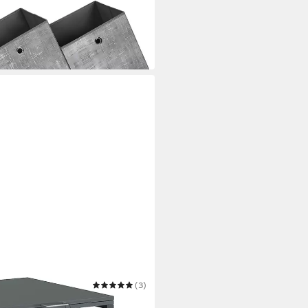
(3)
L aus verzinktem Stahl