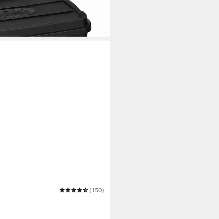
(150)
ahrungsboxen, stoff,
r