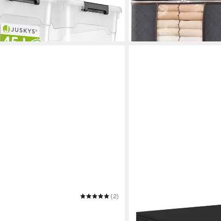
ab 17,99 €
UVP
39,00 €
-54%
in 3-4 Werktagen bei dir
(2)
STEELSØN
x Mülltonnenverkleidung 4 Türen
Mülltonnenbox Thoria 240L
ab 359,99 €
ose
UVP
599,99 €