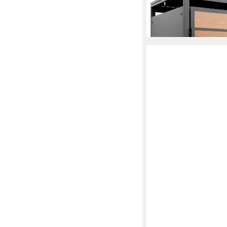
593,90 €
UVP
899,95 €
-34%
in 2-3 Werktagen bei dir
KETER
Gartenbox "EMILY" 270 
mit Griffen & Rollen