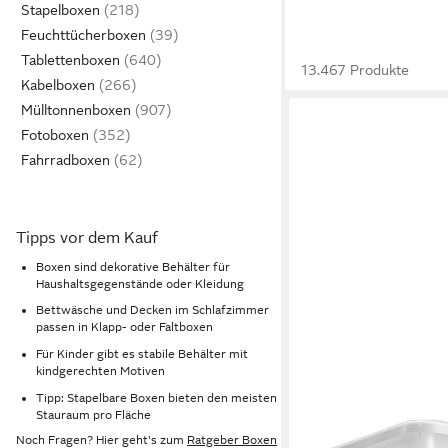
Stapelboxen
Feuchttücherboxen
Tablettenboxen
13.467 Produkte
Kabelboxen
Mülltonnenboxen
Fotoboxen
Fahrradboxen
Tipps vor dem Kauf
Boxen sind dekorative Behälter für
Haushaltsgegenstände oder Kleidung
Bettwäsche und Decken im Schlafzimmer
passen in Klapp- oder Faltboxen
Für Kinder gibt es stabile Behälter mit
kindgerechten Motiven
Tipp: Stapelbare Boxen bieten den meisten
JUSKYS
Stauraum pro Fläche
Aufbewahrungsbox
Noch Fragen? Hier geht's zum
Ratgeber Boxen
ab 45,95 €
69,99 €