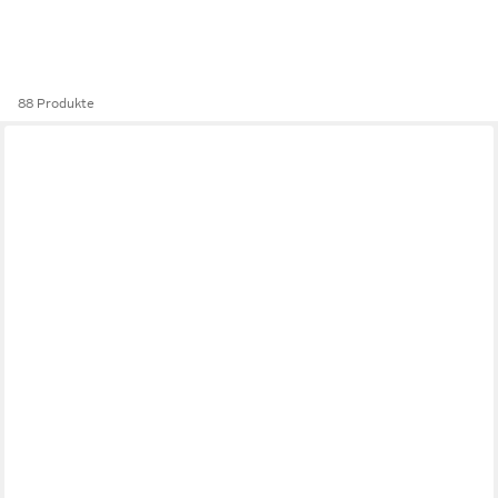
88 Produkte