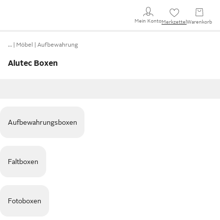
Mein Konto
Merkzettel
Warenkorb
…
Möbel
Aufbewahrung
Alutec Boxen
Aufbewahrungsboxen
Faltboxen
Fotoboxen