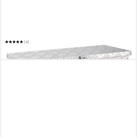
AREBOS
Transportbehälter Aluminium Werkzeugbox mit Schloss,
Deichselbox, 40 Liter
(4)
89,90 €
in 3-4 Werktagen bei dir