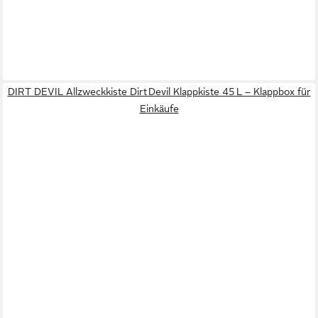
DIRT DEVIL Allzweckkiste Dirt Devil Klappkiste 45 L – Klappbox für
Einkäufe