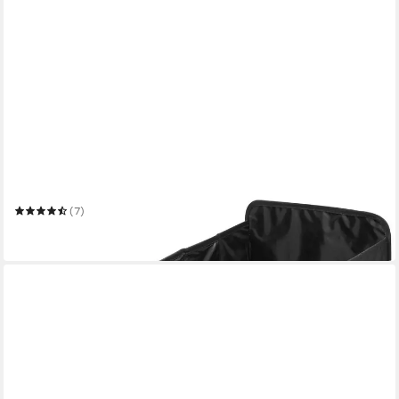
ACHILLES
Klappbox Robuste Kofferraumtasche mit Klettbefestigung
(7)
34,99 €
in 6-7 Werktagen bei dir