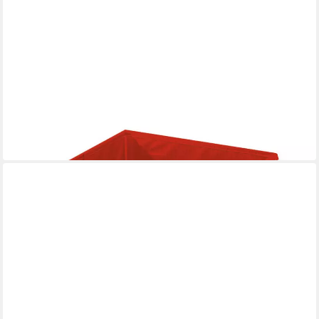
BABY BEST
Aufbewahrungsbox ‘Feuerwehr’ – 30x30x30 cm, faltbar
13,99 €
in 5-6 Werktagen bei dir