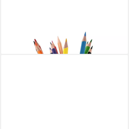
NIKIMA
Aufbewahrungsbox Mähdrescher mit Traktor
12,99 €
in 2-3 Werktagen bei dir