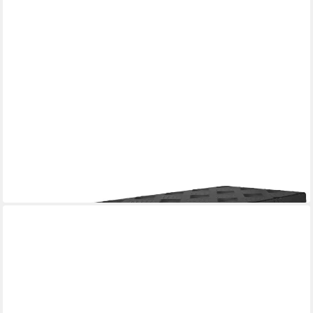
TRUCKY
Anhänger-Deichselbox Deichselbox Werkzeugkasten Truckbox
Alu Box Transportbox D025 Schwarz
79,99 €
in 2-3 Werktagen bei dir