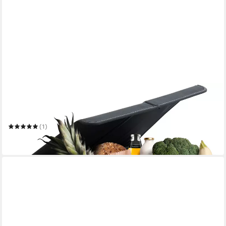
ACHILLES
Klappbox Strong-Box Robuste Auto-Faltbox mit stabilem
Deckel Kofferraum-Box
(1)
61,99 €
in 6-7 Werktagen bei dir