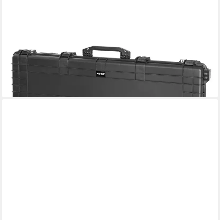
HMF
Transportbehälter Outdoor Transportkoffer ODK200 –
Wasserdichter IP67
108,99 €
UVP
137,99 €
-21%
in 3-4 Werktagen bei dir