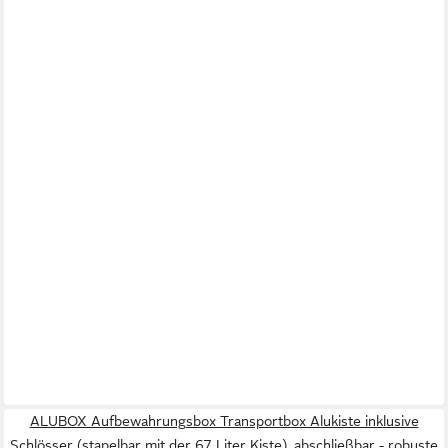
ALUBOX Aufbewahrungsbox Transportbox Alukiste inklusive
Schlösser (stapelbar mit der 67 Liter Kiste), abschließbar - robuste