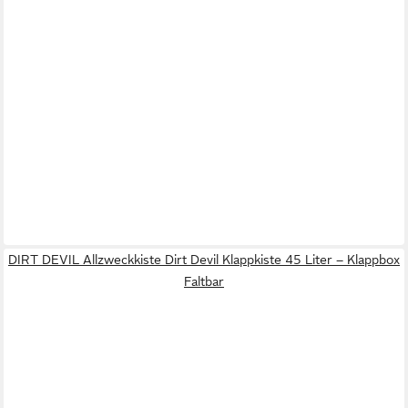
DIRT DEVIL Allzweckkiste Dirt Devil Klappkiste 45 Liter – Klappbox
Faltbar