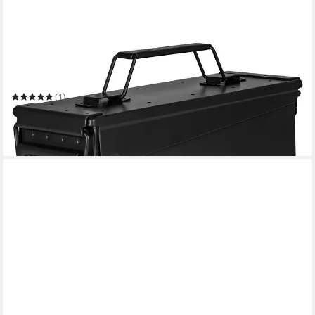
TRUCKY
Aufbewahrungsbox Ammo Box Munitionsbox Box Metallkiste
Metallbox Schwarz Metall
(1)
ab 28,99 €
UVP
36,99 €
-22%
in 2-3 Werktagen bei dir