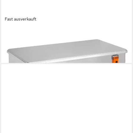
Fast ausverkauft
ALUBOX
Aufbewahrungsbox Alukiste mit Deckel Universal Transportbox
269,95 €
UVP
299,95 €
-10%
in 4-5 Werktagen bei dir