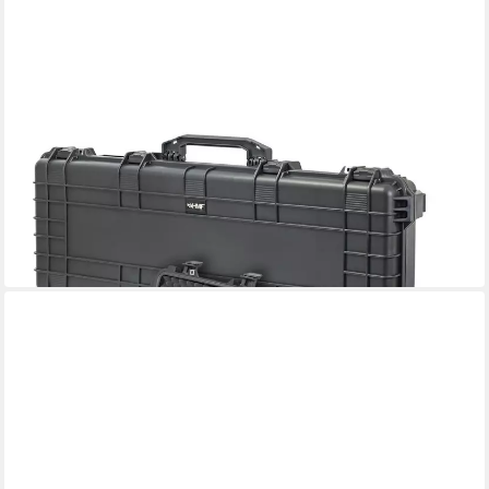
HMF
Transportbehälter Outdoor Transportkoffer ODK200,
wasserdichter
ab 89,99 €
UVP
115,99 €
-22%
in 3-4 Werktagen bei dir