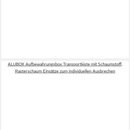
ALUBOX
Aufbewahrungsbox Premium Transportbox
ab 179,95 €
UVP
219,95 €
-18%
in 4-5 Werktagen bei dir
ALUBOX Aufbewahrungsbox Transportkiste mit Schaumstoff,
Rasterschaum Einsätze zum individuellen Ausbrechen