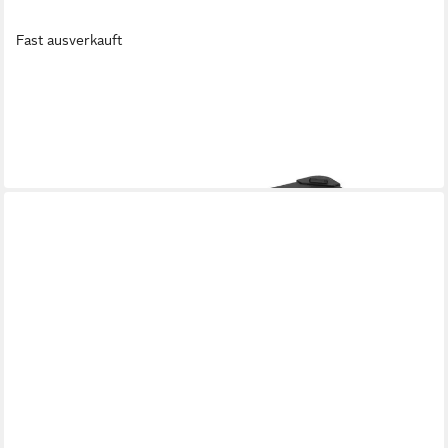
Fast ausverkauft
ALUBOX
Aufbewahrungsbox E92 Transportbox Aluminium matt schwarz
ab 179,95 €
UVP
199,95 €
-10%
in 4-5 Werktagen bei dir