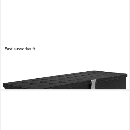
Fast ausverkauft
TRUCKY
Anhänger-Deichselbox Deichselbox Werkzeugkasten Truckbox
Alu Box Transportbox D120 Schwarz
184,99 €
in 2-3 Werktagen bei dir