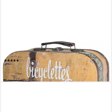
HMF
Aufbewahrungsbox Vintage Koffer aus Holz,
Aufbewahrungsbox mit Deckel und Ledergriff
(7)
ab 17,99 €
UVP
29,99 €
-40%
in 3-4 Werktagen bei dir