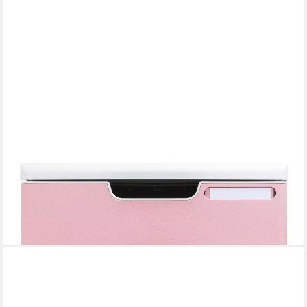
EXACOMPTA
Aufbewahrungsbox Schubladenbox Modulo, 3 Schubladen,
AutentiK Farben sortiert 325303D, Schubladenboxen
84,85 €
lieferbar - in 5-6 Werktagen bei dir