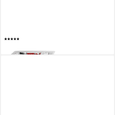
REALLYUSEFULBOX
Aufbewahrungsbox 1 Aufbewahrungsbox mit 2 Einsätzen 22l -
transparent
(3)
43,51 €
lieferbar - in 5-6 Werktagen bei dir