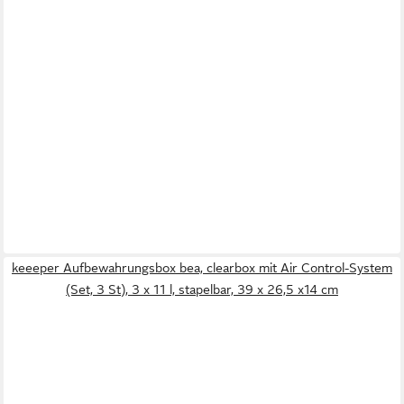
keeeper Aufbewahrungsbox bea, clearbox mit Air Control-System
(Set, 3 St), 3 x 11 l, stapelbar, 39 x 26,5 x14 cm