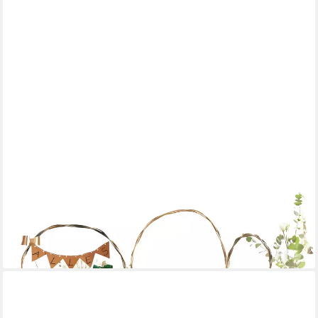
DEKOLEIDENSCHAFT
Geschenkbox Präsentkorb "grün / gold" aus Weide in 3 Größen,
Geschenkkorb leer (1 St), Henkelkorb, Weidenkorb, Flechtkorb
ab 23,45 €
lieferbar - in 4-5 Werktagen bei dir