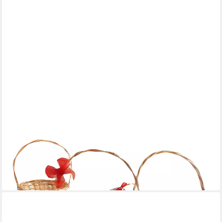
DEKOLEIDENSCHAFT
Geschenkbox Präsentkorb "Natur" aus Weide in 3 Größen,
Geschenkkorb leer (1 St), Henkelkorb, Weidenkorb
28,95 €
lieferbar - in 4-5 Werktagen bei dir