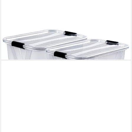
KONZEPT
Aufbewahrungsbox Plastikbox mit Deckel Set 4 Stk. 7L /14L
Transparent, Stapelbar, Abschließbar, Feuchtigkeitsbeständig,
Luftdicht
27,49 €
lieferbar - in 4-5 Werktagen bei dir