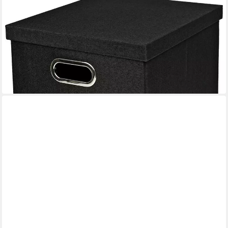
Hängeregister, Regalbox passend für Kallax, 33 x 37,5 x 28 cm,
Schwarz
(19)
14,99 €
UVP
29,99 €
-50%
lieferbar - in 3-4 Werktagen bei dir