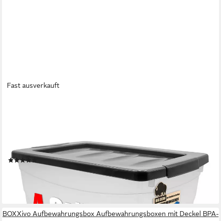
Fast ausverkauft
BIGDEAN
Aufbewahrungsbox 4x 30 L Aufbewahrungsbox mit Deckel
Budget Line Plastikbox mit Deckel (Set, 4 St., Aufbewahrungsbox
mit Deckel), BPA-Frei, Praxisnahes Durchdachtes Design,
Langlebig
(1)
30,44 €
UVP
46,99 €
-35%
lieferbar - in 4-5 Werktagen bei dir
BOXXivo Aufbewahrungsbox Aufbewahrungsboxen mit Deckel BPA-