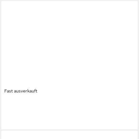
Fast ausverkauft
KLAUKE
Aufbewahrungsbox Klauke Streudose leer ST 11 L
24,82 €
lieferbar - in 4-5 Werktagen bei dir