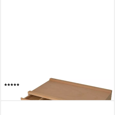
ARTINA
Aufbewahrungsbox Malkoffer leer Troyes mit 3 Schubladen
(BxTxH), 41x26x11cm, Utensilienkoffer Holzkoffer aus
Buchenholz - Malkoffer
(3)
29,99 €
lieferbar - in 3-4 Werktagen bei dir