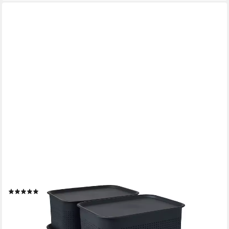
RELAXDAYS
Aufbewahrungsbox mit Deckel 6er Set, schwarz
(1)
21,99 €
UVP
39,99 €
-45%
lieferbar - in 3-4 Werktagen bei dir