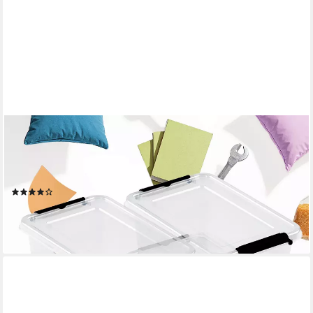
BOXXIVO
Aufbewahrungsbox Aufbewahrungsboxen mit Deckel BPA-freie
& lebensmittelechte Boxen (4 St), Plastikbox mit Deckel -
robuste & stapelbare Aufbewahrungsboxen
(8)
ab 18,99 €
UVP
24,99 €
-24%
lieferbar - in 3-4 Werktagen bei dir