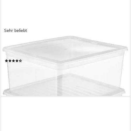
Sehr beliebt
KEEEPER
Aufbewahrungsbox bea, clearbox mit Air Control-System (Set, 3
St), 3 x 18 l, stapelbar, 39 x 33,5 x 18 cm
(51)
ab 18,89 €
UVP
25,99 €
-27%
lieferbar - in 6-8 Werktagen bei dir