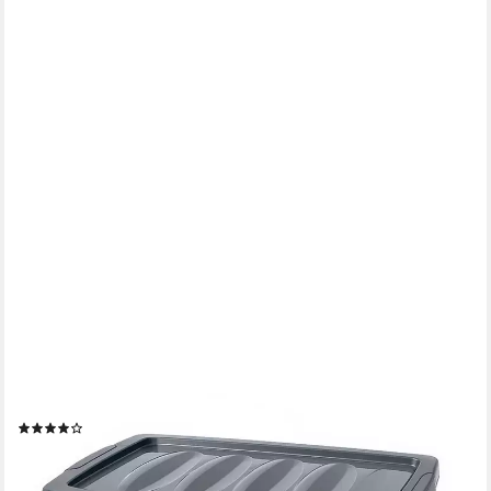
BIGDEAN
Aufbewahrungsbox 4x 60 L Plastikboxen mit Deckel groß
Budget Kunststoffbox mit Deckel (Set, 4 St.,
Aufbewahrungsbox), Stapelbar, Nestbar, Funktional & Langlebig
(12)
41,99 €
UVP
51,99 €
-19%