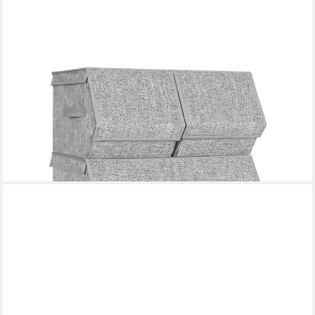
SONGMICS
Aufbewahrungsbox mit Magnetverschluss, Stoffboxen
Aufbewahrung, mit Deckel, 4er Set Kleiderschrank-Organizer,
stapelbar
39,99 €
UVP
51,99 €
-23%
lieferbar - in 5-6 Werktagen bei dir