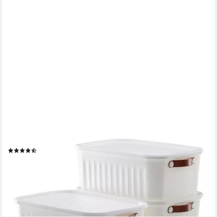
LUXURY BITES
Aufbewahrungsbox mit Deckel, 20L-15L -10L BPA-freie
Kunststoff, nestbar und stapelbar (6 Farben, 9
Farbkombiationen, 3er Set)
(6)
ab 34,90 €
UVP
44,90 €
(11,63 €/ 1 Stk)
-22%
lieferbar - in 4-5 Werktagen bei dir
+3