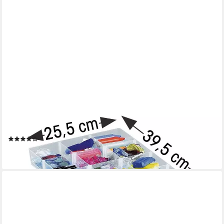
REALLYUSEFULBOX
Aufbewahrungsbox, 4 Liter, mit herausnehmbaren Einsätzen
(1)
23,09 €
lieferbar - in 2-3 Werktagen bei dir