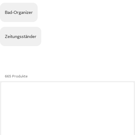
Bad-Organizer
Zeitungsständer
665 Produkte