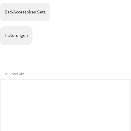
Bad-Accessoires Sets
Halterungen
21 Produkte