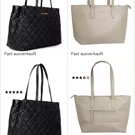
Fast ausverkauft
Fast ausverkauft
VALENTINO BAGS
BRUNO BANANI
Shopper OCARINA,
Shopper, echt Leder
(7)
Schultertasche Handtasche
68,95 €
UVP
139,00 €
Damen Henkeltasche
-50%
(8)
lieferbar - in 2-3 Werktagen bei dir
135,00 €
UVP
149,99 €
-10%
lieferbar - in 1-2 Werktagen bei dir
+6