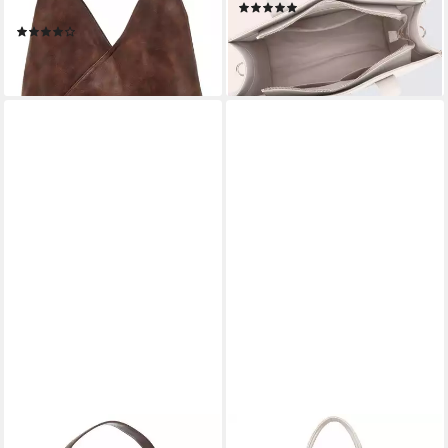
(2)
modischen Hobo-Look
29,99 €
UVP
99,90 €
(10)
VEGAN
35,99 €
-70%
lieferbar - in 1-2 Werktagen bei dir
lieferbar - in 4-5 Werktagen bei dir