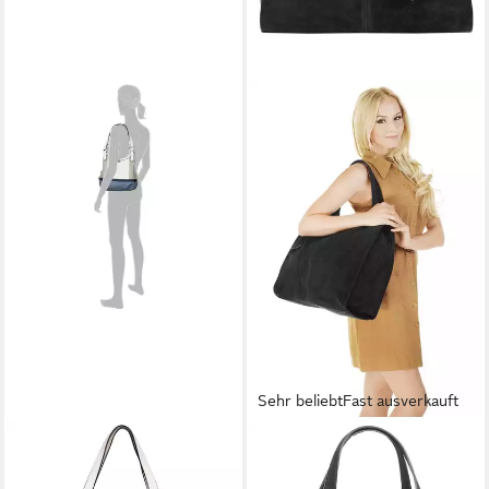
Sehr beliebt
Fast ausverkauft
TOM TAILOR
FORTY°
Shopper JUNA, mit schicken
Shopper, echt Leder, Made in