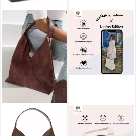
VIVANCE BY LASCANA
PRINCELY LONDON
Shopper Schultertasche,
Shopper Jackie Alicee -
Handtasche, Henkeltasche,
Limited Edition - Shopper im
Einkaufstasche, Hobobag, im
Skandinavischen Design