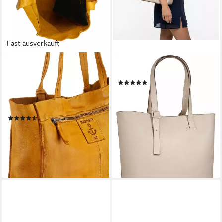
Fast ausverkauft
HARBOUR 2ND
BUGATTI
Shopper Elbe 1, Damen
Shopper ZITA
(1)
Schultertasche,
ab 48,95 €
UVP
94,95 €
Umhängetasche mit
-48%
Schmuckanhänger
lieferbar - in 6-8 Werktagen bei dir
(74)
ab 78,13 €
UVP
99,95 €
-22%
lieferbar - in 2-3 Werktagen bei dir
+1