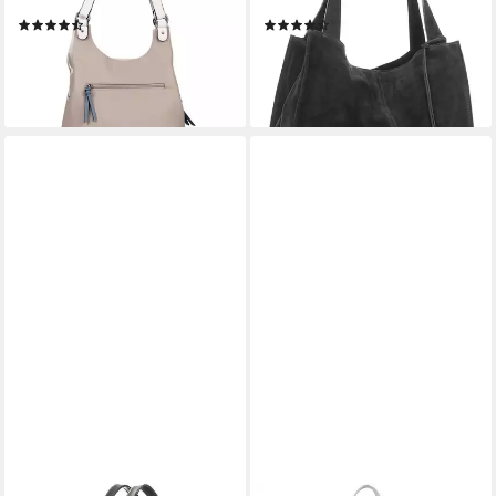
Zierschnallen
Italy
(319)
(23)
ab 63,00 €
79,90 €
UVP
89,90 €
lieferbar - in 1-2 Werktagen bei dir
-11%
lieferbar - in 2-3 Werktagen bei dir