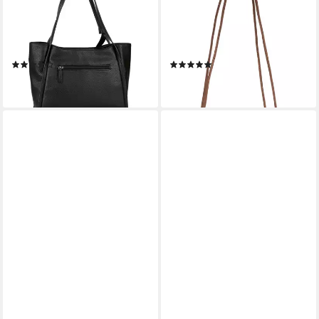
eingefasste Lederimitat-
Schultertasche, Korbtasche,
Streifen und einem feinen
Tragetasche, Einkaufstasche,
Knoten
Handtasche in modischer
(1)
(1)
Bast-Optik
59,99 €
49,99 €
lieferbar - in 1-2 Werktagen bei dir
lieferbar - in 1-2 Werktagen bei dir