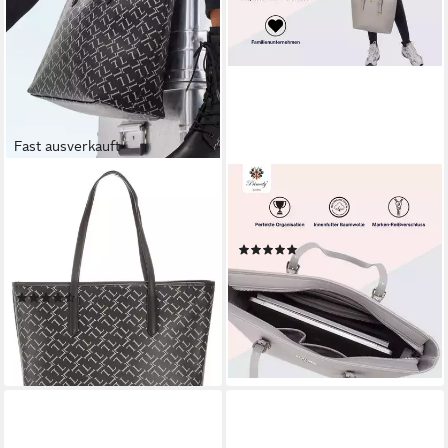
Fast ausverkauft
LASCANA
PRINCELY LONDON
Shopper Schultertasche,
Shopper Beverly Large -
Handtasche, Tragetasche,
Passend für DinA4 Ordner
(5)
Damentasche, Korbtasche,
79,99 €
UVP
99,90 €
Einkaufstasche VEGAN
-20%
(8)
lieferbar - in 4-5 Werktagen bei dir
39,99 €
49,99 €
-20%
lieferbar - in 1-2 Werktagen bei dir