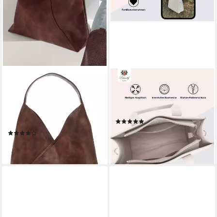
VIVANCE BY LASCANA
PRINCELY LONDON
Shopper Schultertasche,
Shopper Jackie Alicee -
Handtasche, Henkeltasche,
Limited Edition - Shopper im
Einkaufstasche, Hobobag, im
Skandinavischen Design
(2)
modischen Hobo-Look
29,99 €
UVP
99,90 €
(10)
VEGAN
35,99 €
-70%
lieferbar - in 1-2 Werktagen bei dir
lieferbar - in 4-5 Werktagen bei dir