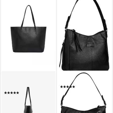
VERO MODA
BRUNO BANANI
Shopper VMASTA SHOPPER
Shopper, echt Leder
(7)
NOOS
98,95 €
UVP
139,00 €
(1)
31,99 €
UVP
39,99 €
-29%
lieferbar - in 6-8 Werktagen bei dir
-20%
lieferbar - in 1-2 Werktagen bei dir
+1