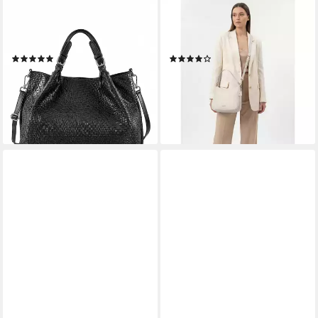
COLLEZIONE ALESSANDRO
LAZAROTTI
Schultertasche Square, in
Schultertasche Bologna
modischer Flechtoptik
Leather, Leder
(5)
(7)
135,99 €
ab 69,95 €
UVP
169,95 €
lieferbar - in 2-3 Werktagen bei dir
-59%
lieferbar - in 2-3 Werktagen bei dir