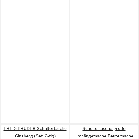
FREDsBRUDER Schultertasche
Schultertasche große
Ginsberg (Set, 2-tlg)
Umhängetasche Beuteltasche