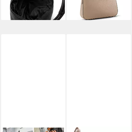
lieferbar - in 2-3 Werktagen bei dir
+1