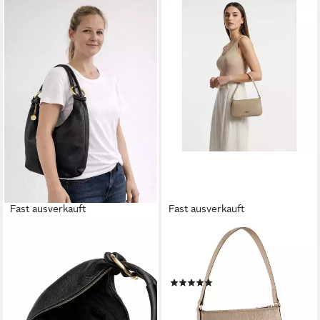
Fast ausverkauft
Fast ausverkauft
COLLEZIONE ALESSANDRO
LAZAROTTI
Schultertasche Bella, aus
Schultertasche Bologna
Leder, Made in Italy
Leather, Leder
(9)
77,95 €
UVP
119,90 €
49,95 €
UVP
99,95 €
-35%
-50%
lieferbar - in 2-3 Werktagen bei dir