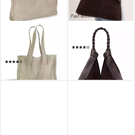
Fast ausverkauft
ELBSAND
COLLEZIONE ALESSANDRO
Schultertasche Shopper,
Schultertasche Lusso, aus
Ledertasche, Handtasche,
echtem Leder, Made in Italy
(2)
Tragetasche, Damentasche,
117,95 €
UVP
149,90 €
aus weichem Veloursleder
-21%
(4)
lieferbar - in 2-3 Werktagen bei dir
59,99 €
lieferbar - in 1-2 Werktagen bei dir