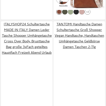
-51%
Crossover BodyBag Viel
lieferbar - in 4-5 Werktagen bei dir
Stauraum
+2
ITALYSHOP24 Schultertasche
TAN.TOMI Handtasche Damen
MADE IN ITALY Damen Leder
Schultertasche Groß Shopper
Tasche Shopper Umhängetasche
Vegan Handtasche, Handtaschen
Cross Over Body, Brusttasche
Umhängetasche Geldbörse
Bag große 3xFach geteiltes
Damen Taschen 2-Tlg
Hauptfach Freizeit Abend Urlaub