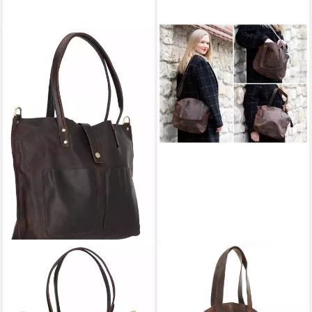
CORNO D´ORO
LECONI
Schultertasche Damen Leder
Schultertasche Shopper
Groß Handmade Shopper
Damen Handtasche
braun, mit breitem
Ledertasche Henkeltasche