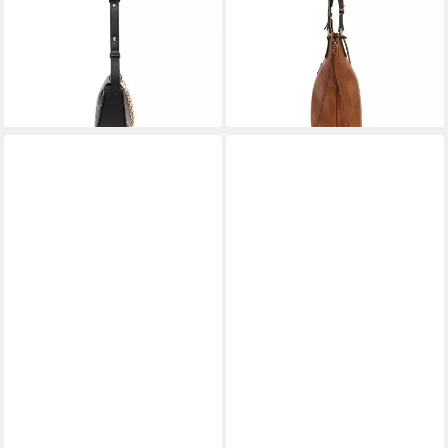
Polyurethan
Polyester
55,15 €
ab 55,15 €
UVP
69,99 €
UVP
69,99 €
-21%
-21%
lieferbar - in 2-3 Werktagen bei dir
lieferbar - in 2-3 Werktagen bei dir