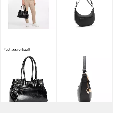
Fast ausverkauft
L. CREDI
L. CREDI
Schultertasche Sandri,
Schultertasche Ragna,
Polyurethan
Polyurethan
89,99 €
43,09 €
UVP
69,99 €
lieferbar - in 2-3 Werktagen bei dir
-38%
lieferbar - in 2-3 Werktagen bei dir