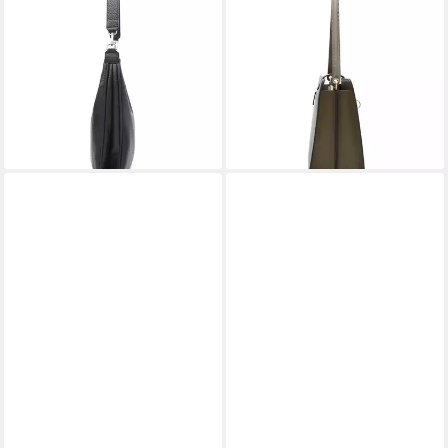
L. CREDI
L. CREDI
Schultertasche Parmida,
Schultertasche Petronella,
Polyurethan
Polyurethan
42,94 €
ab 43,00 €
UVP
79,99 €
UVP
89,99 €
-46%
-52%
lieferbar - in 2-3 Werktagen bei dir
lieferbar - in 2-3 Werktagen bei dir