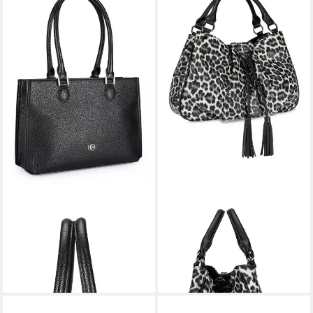
L. CREDI
L. CREDI
Schultertasche Shoulder Bag
Schultertasche Shoulder Bag
79,99 €
79,99 €
lieferbar - in 2-3 Werktagen bei dir
lieferbar - in 2-3 Werktagen bei dir