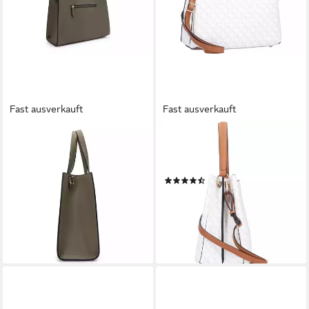
Fast ausverkauft
Fast ausverkauft
L. CREDI
L. CREDI
Schultertasche Olejandra,
Schultertasche Filiberta,
Polyurethan
Kunstleder
(3)
70,97 €
UVP
89,99 €
80,99 €
UVP
89,99 €
-21%
-10%
lieferbar - in 2-3 Werktagen bei dir
lieferbar - in 2-3 Werktagen bei dir