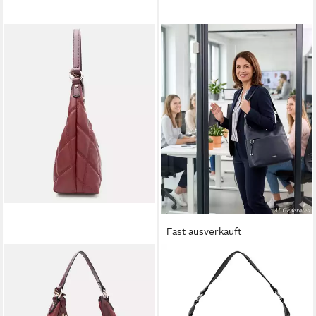
Fast ausverkauft
L. CREDI
L. CREDI
Schultertasche L.CREDI
Schultertasche MAITE Hobo,
Damen Hobo PAIGE
Kunstleder vegan
59,90 €
ab 79,00 €
UVP
74,99 €