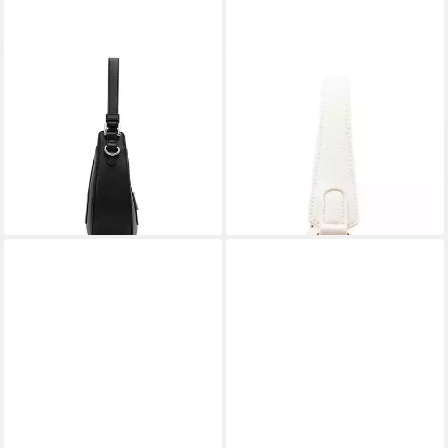
L. CREDI
L. CREDI
Schultertasche Odelia,
Schultertasche Flapbag
69,99 €
Polyurethan
lieferbar - in 2-3 Werktagen bei dir
63,32 €
UVP
79,99 €
-21%
lieferbar - in 2-3 Werktagen bei dir