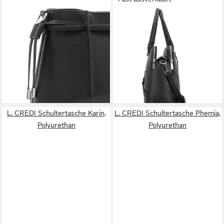
L. CREDI
L. CREDI
Schultertasche Rahmi,
Schultertasche Franka,
Polyurethan
Polyurethan
55,15 €
ab 70,97 €
UVP
69,99 €
UVP
89,99 €
-21%
-21%
lieferbar - in 2-3 Werktagen bei dir
lieferbar - in 2-3 Werktagen bei dir
L. CREDI Schultertasche Karin,
L. CREDI Schultertasche Phemia,
Polyurethan
Polyurethan