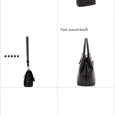
Fast ausverkauft
L. CREDI
L. CREDI
Schultertasche Pamela,
Schultertasche Renate,
Kunstleder
Polyurethan
(1)
ab 63,32 €
UVP
79,99 €
37,26 €
UVP
69,99 €
-21%
-47%
lieferbar - in 2-3 Werktagen bei dir
lieferbar - in 2-3 Werktagen bei dir