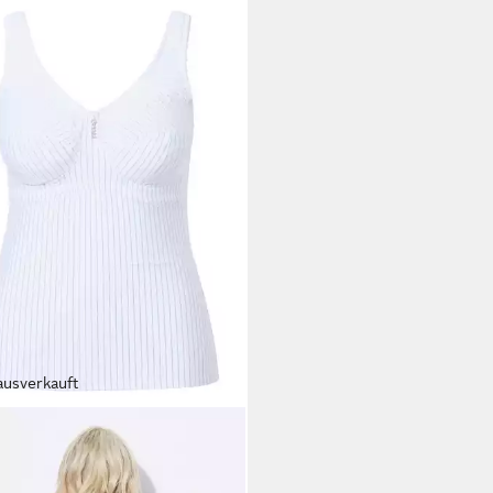
ausverkauft
 POPKEN
rhemd Shaping-Hemd
streifen ohne BH tragbar