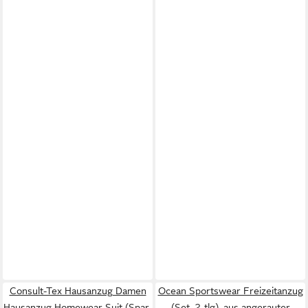
Consult-Tex Hausanzug Damen
Ocean Sportswear Freizeitanzug
Hausanzug Homewear Suit (Spar-
(Set, 2-tlg), aus angerauter