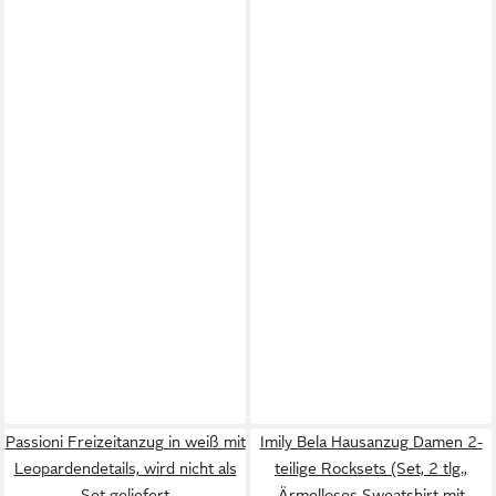
Passioni Freizeitanzug in weiß mit
Imily Bela Hausanzug Damen 2-
Leopardendetails, wird nicht als
teilige Rocksets (Set, 2 tlg.,
Set geliefert
Ärmelloses Sweatshirt mit