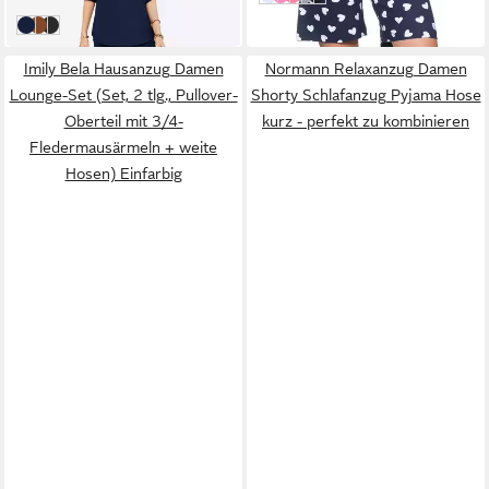
-27%
Palazzohose) in Unifarbe
Navy
Brown
Black
Imily Bela Hausanzug Damen
Normann Relaxanzug Damen
Lounge-Set (Set, 2 tlg., Pullover-
Shorty Schlafanzug Pyjama Hose
Oberteil mit 3/4-
kurz - perfekt zu kombinieren
Fledermausärmeln + weite
Hosen) Einfarbig