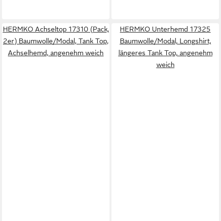
HERMKO Achseltop 17310 (Pack,
HERMKO Unterhemd 17325
2er) Baumwolle/Modal, Tank Top,
Baumwolle/Modal, Longshirt,
Achselhemd, angenehm weich
längeres Tank Top, angenehm
weich