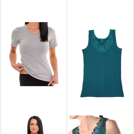
HERMKO
Unterziehshirt
TOKER COLLECTION®
kurzarm Shirt kurzarm Shirt,
Achselhemd Damen