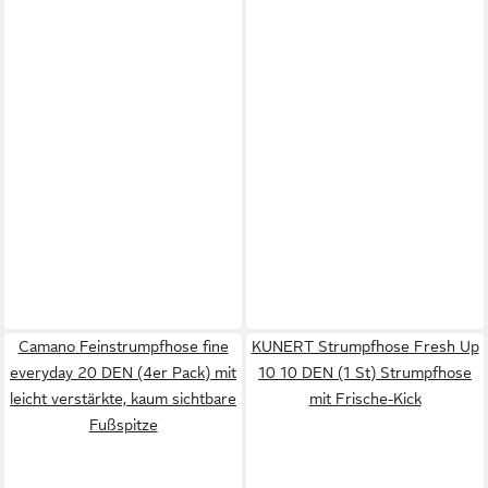
Camano Feinstrumpfhose fine
KUNERT Strumpfhose Fresh Up
everyday 20 DEN (4er Pack) mit
10 10 DEN (1 St) Strumpfhose
leicht verstärkte, kaum sichtbare
mit Frische-Kick
Fußspitze