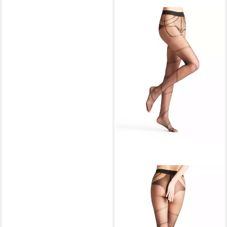
FALKE
Feinstrumpfhose Ruby
Strumpfhose 8 8 DEN (1 St)
35,00 €