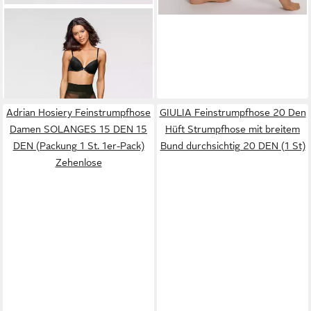
LASCANA
Feinstrumpfhose
20 DEN mit breitem
14,99 €
Komfortbund
Adrian Hosiery Feinstrumpfhose
GIULIA Feinstrumpfhose 20 Den
Damen SOLANGES 15 DEN 15
Hüft Strumpfhose mit breitem
DEN (Packung 1 St. 1er-Pack)
Bund durchsichtig 20 DEN (1 St)
Zehenlose