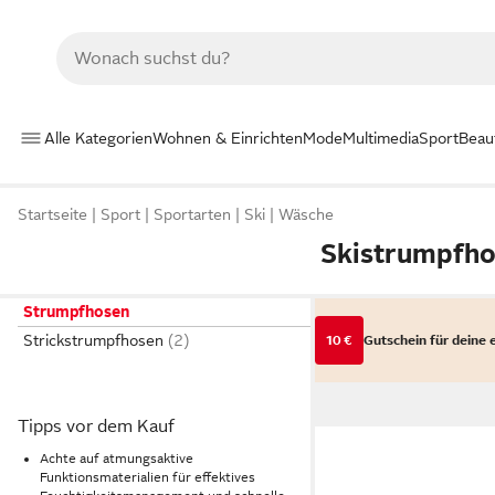
Alle Kategorien
Wohnen & Einrichten
Mode
Multimedia
Sport
Beau
Startseite
Sport
Sportarten
Ski
Wäsche
Skistrumpfh
Strumpfhosen
Strickstrumpfhosen
10 €
Gutschein für deine 
Tipps vor dem Kauf
Achte auf atmungsaktive
Funktionsmaterialien für effektives