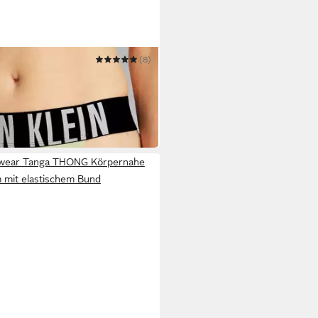
RWEAR
(8)
THONG
r
erwear Tanga THONG Körpernahe
 mit elastischem Bund