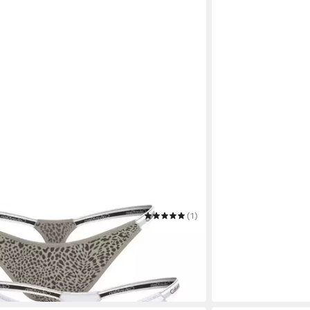
KLEIN UNDERWEAR
(1)
1 Stk)
ktagen bei dir