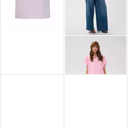
CULTURE
Kurzarmbluse
Bluse kurzarm CUpenny
49,95 €