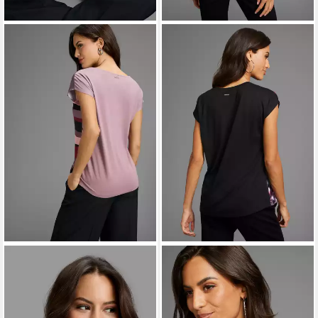
LAURA SCOTT
Shirtbluse in
LAURA SCOTT
Shirtbluse mit
modischem Streifen-Design
Blumenprint
ab 32,99 €
ab 32,99 €
UVP
39,99 €
UVP
39,99 €
-18%
-18%