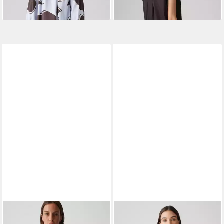
Raglanärmel