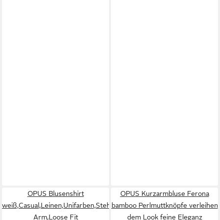
OPUS Blusenshirt
OPUS Kurzarmbluse Ferona
weiß,Casual,Leinen,Unifarben,Stehkragen,3/4
bamboo Perlmuttknöpfe verleihen
Arm,Loose Fit
dem Look feine Eleganz