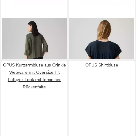
OPUS
Kurzarmbluse FELSEA
OPUS
Kurzarmbluse Fusia
39,99 €
mit feiner Rippoptik feine
UVP
49,99 €
ab 49,99 €
Rippstruktur, Schlitze in den
UVP
69,99 €
-20%
Seiten, Perlmuttknöpfe
-29%
OPUS Kurzarmbluse aus Crinkle
OPUS Shirtbluse
Webware mit Oversize Fit
Luftiger Look mit femininer
Rückenfalte