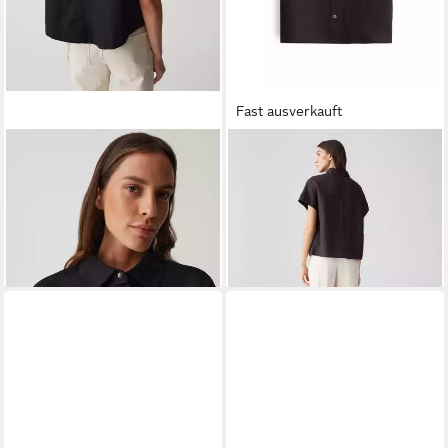
Fast ausverkauft
OPUS
Kurzarmbluse FRINGO
OPUS
Kurzarmbluse FELISA
Boxy Fit aus Leinen Mix
Regular aus Leinen
ab 59,99 €
39,99 €
UVP
79,99 €
UVP
69,99 €
-25%
-43%