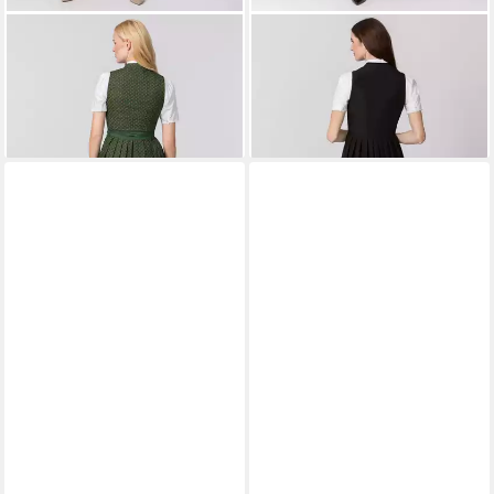
STOCKERPOINT
Dirndl
STOCKERPOINT
Dirndl Akina
ab 99,90 €
Hannah
149,90 €