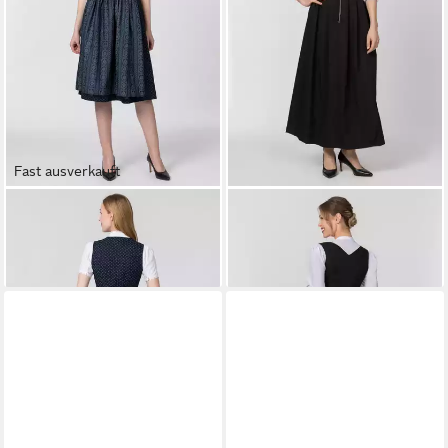
Fast ausverkauft
STOCKERPOINT
Dirndl Ellie
STOCKERPOINT
Dirndl
ab 149,90 €
Amber
ab 99,90 €