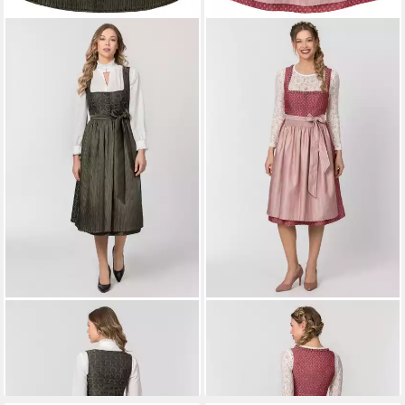
STOCKERPOINT
Dirndl Ronja
STOCKERPOINT
Dirndl Dana
ab 279,90 €
ab 179,90 €