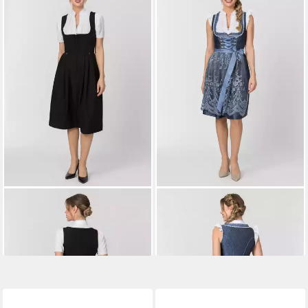
STOCKERPOINT
Dirndl Zita
STOCKERPOINT
Dirndl
ab 99,90 €
Bianca
ab 179,90 €