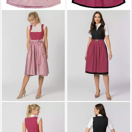
STOCKERPOINT
Dirndl Marcy
STOCKERPOINT
Dirndl Luana
ab 179,90 €
ab 149,90 €