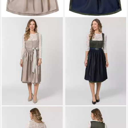
STOCKERPOINT
Dirndl
STOCKERPOINT
Dirndl Cora
ab 189,90 €
Marlene
ab 269,90 €