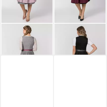
STOCKERPOINT
Dirndl Dori
STOCKERPOINT
Dirndl
ab 179,90 €
Marlina
ab 189,90 €