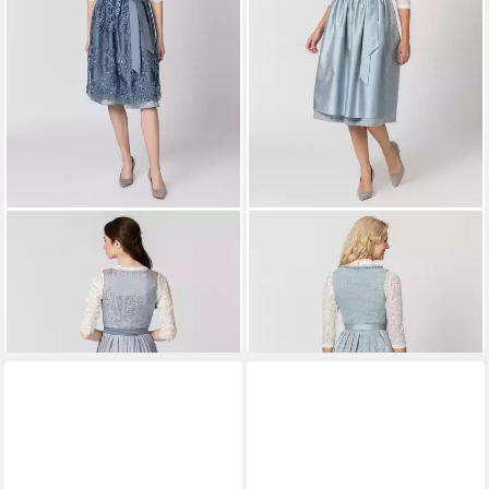
STOCKERPOINT
Dirndl
STOCKERPOINT
Dirndl
Sidonia
Lunara
ab 229,90 €
ab 199,90 €