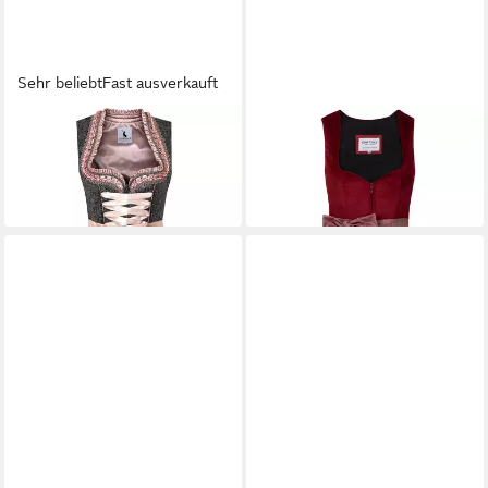
Sehr beliebt
Fast ausverkauft
ALPENMÄRCHEN
EDELNICE
Dirndl Dirndl Juna in grau und
Dirndl
129,99 €
rosa - ALM905
UVP
139,99 €
119,90 €
-7%