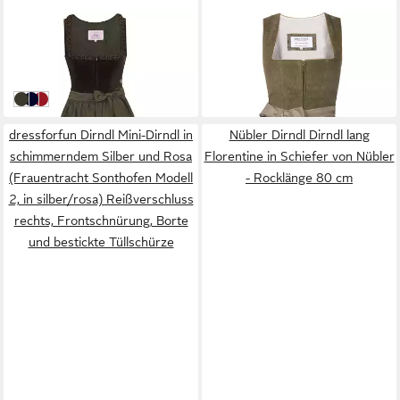
MARJO
EDELNICE
Dirndl Dirndl Emmering 70cm
Dirndl
139,99 €
Länge olive
239,95 €
oliv
dunkelblau
kirsche
dressforfun Dirndl Mini-Dirndl in
Nübler Dirndl Dirndl lang
schimmerndem Silber und Rosa
Florentine in Schiefer von Nübler
(Frauentracht Sonthofen Modell
- Rocklänge 80 cm
2, in silber/rosa) Reißverschluss
rechts, Frontschnürung, Borte
und bestickte Tüllschürze