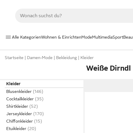
Alle Kategorien
Wohnen & Einrichten
Mode
Multimedia
Sport
Beau
Startseite
Damen-Mode
Bekleidung
Kleider
Weiße Dirndl
Kleider
Blusenkleider
Cocktailkleider
Shirtkleider
Jerseykleider
Chiffonkleider
Etuikleider