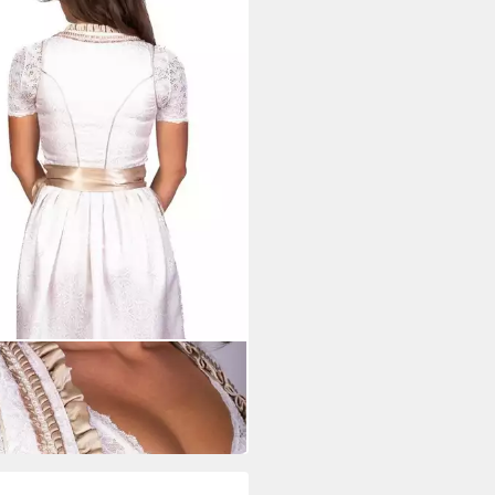
HTL
l Trachtl Beatrice IN Weiss/Gold
G 36
00 €