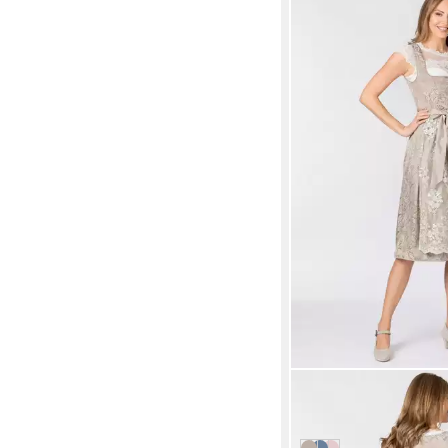
STOCKERPOINT
Dirndl Sidonia
229,90 €