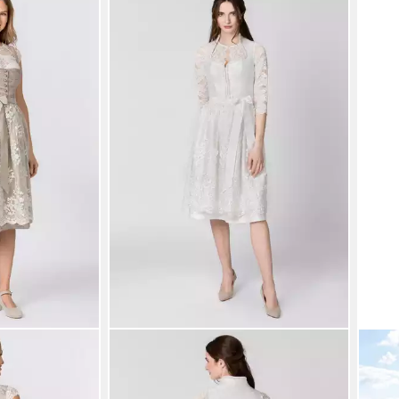
STOCKERPOINT
DRES
Dirndl Josefina
Dirnd
299,90 €
Farb