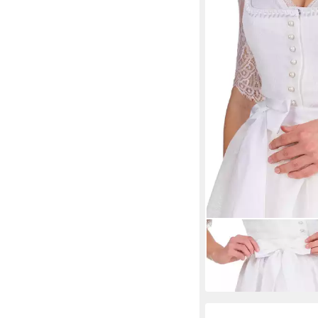
HAMMERSCHMID
Dirndl Midi Dirndl 2tl
weiß
ab 384,85 €