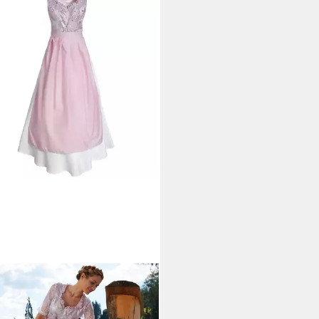
SFORFUN
l Maxi-Dirndl in femininen
tönen mit langem Rock