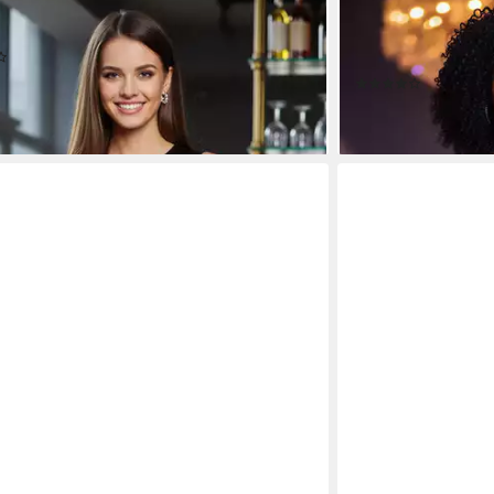
U
BAS BLEU
 in Leder-Optik mit schmaler Silhouette
Leggings in Lederop
(2)
Rückseitennaht
0 €
42,55 €
(5)
45,00 €
lieferbar in 5 Wochen
 in 5 Wochen