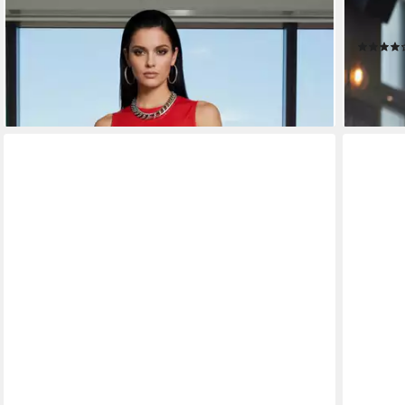
BAS BLEU
BAS BLE
Leggings in Wetlook-Optik
Leggings
40,26 €
ab 37,0
lieferbar in 6 Wochen
-13%
lieferbar