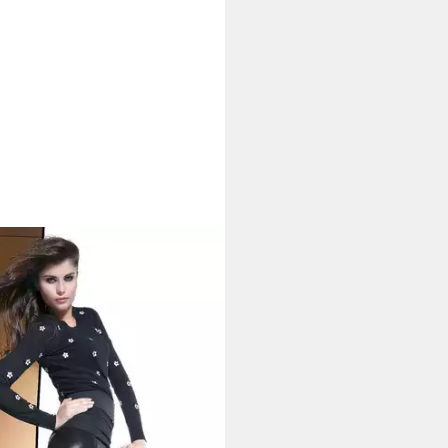
Hose Leggins wie Kunst-leder
niki noemi NOE Tragekomfort
tagen bei dir