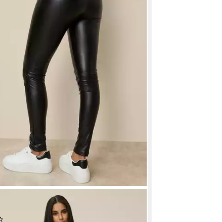
s enge Form in Leder-Optik
(111)