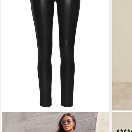
LASCANA
TAMARIS
Leggings in Lederoptik mit Reißverschlüssen,
Legging
Loungewear