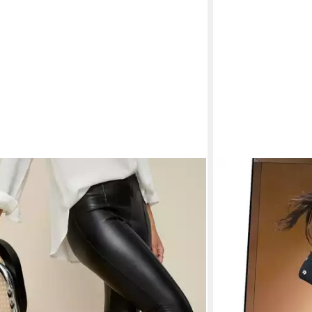
BAS BLEU
Leggings Leggings 
Glanz Röhre Biker 
27,69 €
lieferbar - in 4-5 Werk