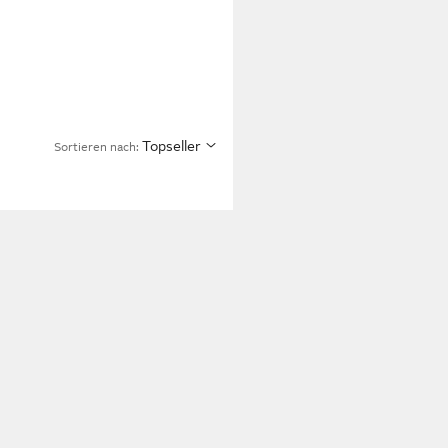
Topseller
Sortieren nach: