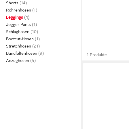
Shorts
Röhrenhosen
Leggings
Jogger Pants
Schlaghosen
Bootcut-Hosen
Stretchhosen
Bundfaltenhosen
1 Produkte
Anzughosen