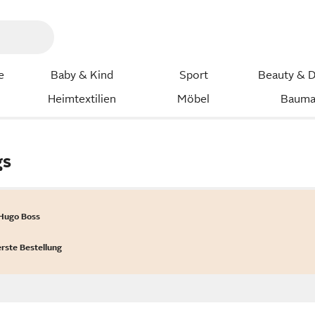
e
Baby & Kind
Sport
Beauty & D
Heimtextilien
Möbel
Bauma
gs
 Hugo Boss
erste Bestellung