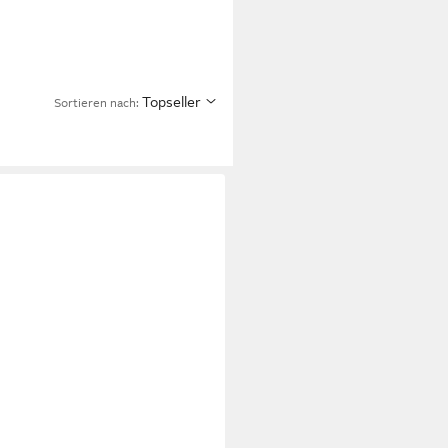
Topseller
Sortieren nach: