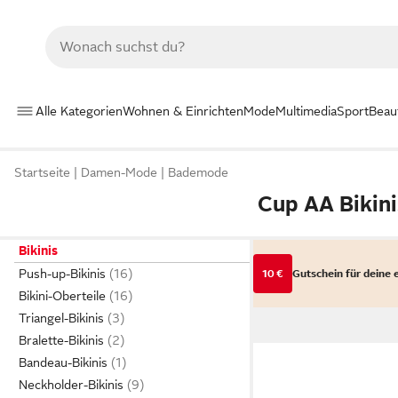
Alle Kategorien
Wohnen & Einrichten
Mode
Multimedia
Sport
Beau
Startseite
Damen-Mode
Bademode
Cup AA Bikini
Bikinis
Push-up-Bikinis
10 €
Gutschein für deine 
Bikini-Oberteile
Triangel-Bikinis
Bralette-Bikinis
Bandeau-Bikinis
Neckholder-Bikinis