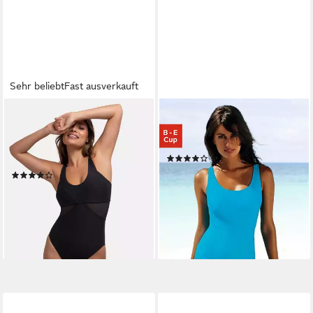
Sehr beliebt
Fast ausverkauft
DORINA
LASCANA
Badeanzug Saint Tropez Ohne
Badeanzug mit Schlankmach-
Bügel, Powermesh,
Effekt
(832)
herausnehmbare Polster
ab 54,99 €
65,99 €
(31)
ab 25,99 €
UVP
30,00 €
-17%
lieferbar - in 1-2 Werktagen bei dir
-13%
lieferbar - in 1-2 Werktagen bei dir