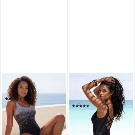
LASCANA
LASCANA
Badeanzug mit Batikprint und
Badeanzug mit gekreuzten
Shaping-Effekt
Bändern im Rücken und
(2650)
Shaping-Effekt
ab 74,99 €
84,99 €
(310)
ab 74,99 €
-12%
84,99 €
lieferbar - in 1-2 Werktagen bei dir
-12%
lieferbar - in 1-2 Werktagen bei dir
+1