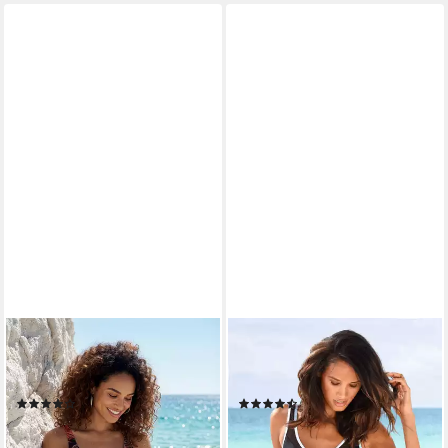
LASCANA
LASCANA
Badeanzug mit Bügel und
Badeanzug mit Mesh-Einsatz
Shaping-Effekt
und Shaping-Effekt
(106)
(224)
ab 74,99 €
ab 64,99 €
84,99 €
75,99 €