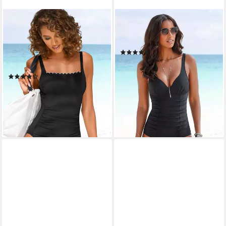
LASCANA
LASCANA
Badeanzug Camilla mit
Badeanzug mit dekorativer
Miedereinsatz, eingearbeitete
Raffung und Shaping-Effekt
(159)
Softcups, Unterbrustgummi
ab 69,99 €
89,99 €
vorne
-22%
(112)
lieferbar - in 1-2 Werktagen bei dir
ab 69,99 €
79,99 €
-13%
lieferbar - in 1-2 Werktagen bei dir