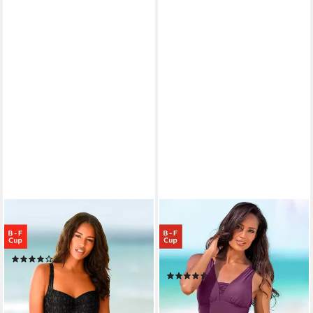
LASCANA
LASCANA
Badeanzug im dezenten
Badeanzug mit Raffung am
Design mit Shaping-Effekt
Ausschnitt und Shaping-
(252)
Effekt
ab 74,99 €
94,99 €
(798)
ab 69,99 €
-21%
89,99 €
lieferbar - in 1-2 Werktagen bei dir
-22%