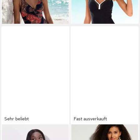
-12%
-14%
lieferbar - in 1-2 Werktagen bei dir
lieferbar - in 1-2 Werktagen bei dir
Sehr beliebt
Fast ausverkauft
ULLA POPKEN
BONPRIX
Badeanzug Badeanzug Pipings
Badeanzug (1-St) sportlicher