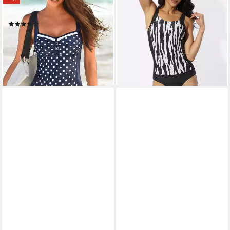
45,00 €
Softcups, verstellbare Träger,
lieferbar - in 2-3 Werktagen bei dir
modisches Druckdesign
(297)
44,99 €
69,99 €
-36%
lieferbar - in 1-2 Werktagen bei dir