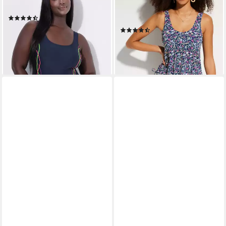
Unterbrustband Vorderfutter
Stil, Tankini-Optik, mit
(237)
Elasthan-Anteil
29,99 €
(12)
lieferbar - in 2-3 Werktagen bei dir
35,99 €
UVP
39,99 €
-10%
lieferbar - in 1-2 Werktagen bei dir