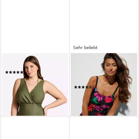
Sehr beliebt
SHEEGO
BONPRIX
Badeanzug Badeanzug
Badekleid mit integriertem
(1)
Badeanzug, sportlicher Stil,
49,99 €
79,99 €
mit Elasthan-Anteil
-38%
(23)
lieferbar - in 2-3 Werktagen bei dir
39,99 €
lieferbar - in 1-2 Werktagen bei dir