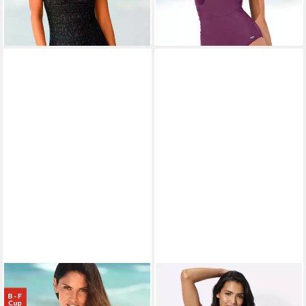
lieferbar - in 1-2 Werktagen bei dir
LASCANA
SIEH AN!
Badeanzug eingearbeitete
Badeanzug Badeanzug