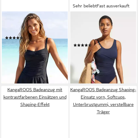
Sehr beliebt
Fast ausverkauft
LASCANA
BONPRIX
Badekleid mit modischen
Badeanzug verschiedene
Raffungen und Shaping-Effekt
Größen, Shape-Design mit
(451)
Zierfalten, sportlicher Stil
ab 79,99 €
88,99 €
(46)
24,99 €
-10%
lieferbar - in 1-2 Werktagen bei dir
lieferbar - in 1-2 Werktagen bei dir
KangaROOS Badeanzug mit
KangaROOS Badeanzug Shaping-
kontrastfarbenen Einsätzen und
Einsatz vorn, Softcups,
Shaping-Effekt
Unterbrustgummi, verstellbare
Träger