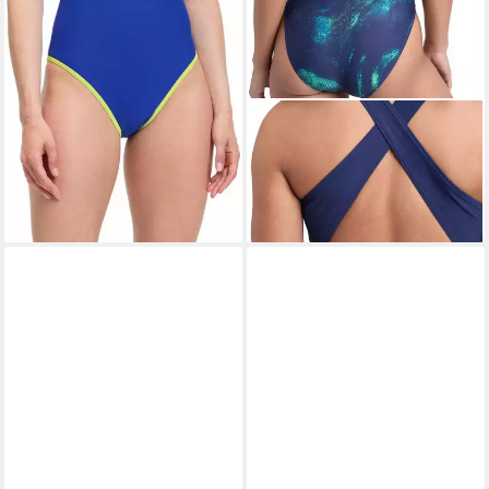
ENERGETICS
Schwimmanzug Da.-
Badeanzug Nina II W
29,99 €
lieferbar - in 4-5 Werktagen bei dir