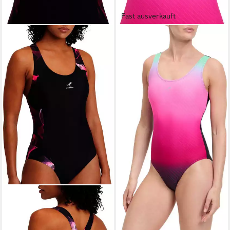
Fast ausverkauft
ENERGETICS
Badeanzug Da.-Badeanzug
Franka W
TURQUOISE/PINK/VIOLE
ab 31,49 €
UVP
34,99 €
-10%
lieferbar - in 4-5 Werktagen bei dir
ENERGETICS
Schwimmanzug Da.-
Schwimmanzug Revia III W