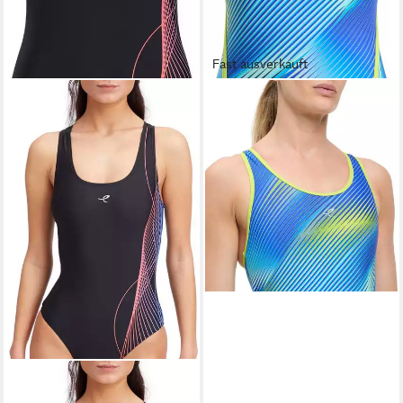
Fast ausverkauft
ENERGETICS
Badeanzug Da.-Badeanzug
Nelly W NAVY/ROSE DARK
29,99 €
lieferbar - in 3-4 Werktagen bei dir
ENERGETICS
Schwimmanzug Da.-