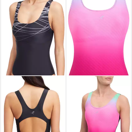
ENERGETICS
Badeanzug Da.-Badeanzug
Franka W
TURQUOISE/PINK/VIOLE
33,24 €
lieferbar - in 5-6 Werktagen bei dir