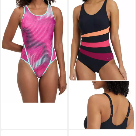
Nelly W
AOP/VIOLET/TURQUOISE
28,49 €
lieferbar - in 5-6 Werktagen bei dir
ENERGETICS
Badeanzug Da.-Badeanzug
F&S Felice II W
29,99 €
UVP
44,99 €
-33%
lieferbar - in 4-5 Werktagen bei dir