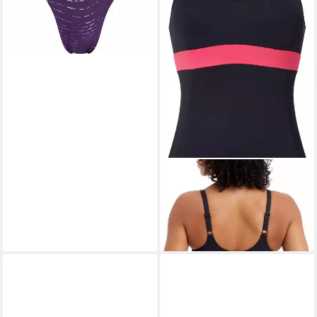
ENERGETICS
Badeanzug Da.-Badeanzug FS
Freni III W 902
39,99 €
lieferbar - in 2-3 Werktagen bei dir