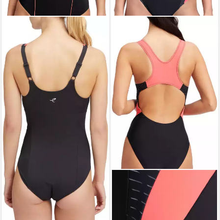
ENERGETICS
Badeanzug Da.-
Schwimmanzug Hanna W
BLACK/RED LIGHT
49,99 €
lieferbar - in 2-3 Werktagen bei dir
MCKINLEY
Badeanzug DA.-
SCHWIMMANZUG NORA W
mit Schwimmerrücken, mit