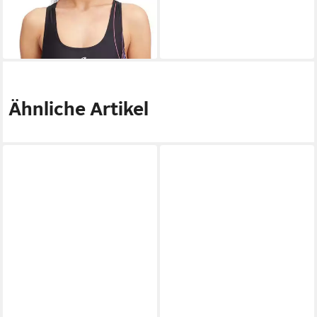
Badeanzug Paula D W
29,99 €
lieferbar - in 4-5 Werktagen bei dir
Ähnliche Artikel