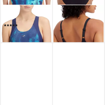
ENERGETICS
ENERGETICS
Schwimmanzug Da.-
Badeanzug Da.-Badeanzug FS
Badeanzug Nina II W
Freni III W BLACK/PINK
(1)
ab 35,96 €
UVP
39,99 €
29,99 €
-10%
lieferbar - in 4-5 Werktagen bei dir
lieferbar - in 4-5 Werktagen bei dir