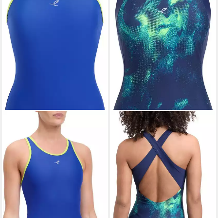
ENERGETICS
Badeanzug Da.-Badeanzug Pia
W BLUE ROYAL/OLIVE LIG
ab 22,49 €
UVP
24,99 €
-10%
lieferbar - in 4-5 Werktagen bei dir