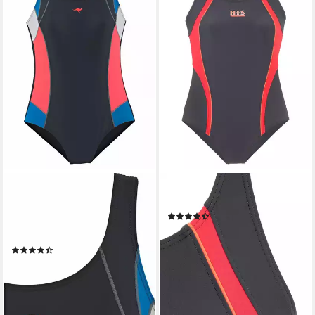
KANGAROOS
H.I.S
Badeanzug in sportlichem
Badeanzug mit Kontrastdetails
(1250)
Design und mit Shaping-
44,99 €
Effekt
lieferbar - in 1-2 Werktagen bei dir
(235)
59,99 €
79,99 €
-25%
lieferbar - in 1-2 Werktagen bei dir