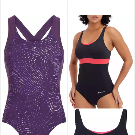
ENERGETICS
Schwimmanzug Da.-
Schwimmanzug Nina W
34,99 €
lieferbar - in 4-5 Werktagen bei dir